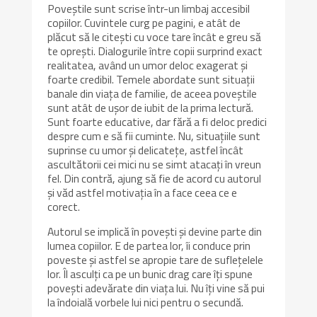
Poveștile sunt scrise într-un limbaj accesibil
copiilor. Cuvintele curg pe pagini, e atât de
plăcut să le citești cu voce tare încât e greu să
te oprești. Dialogurile între copii surprind exact
realitatea, având un umor deloc exagerat și
foarte credibil. Temele abordate sunt situații
banale din viața de familie, de aceea poveștile
sunt atât de ușor de iubit de la prima lectură.
Sunt foarte educative, dar fără a fi deloc predici
despre cum e să fii cuminte. Nu, situațiile sunt
suprinse cu umor și delicatețe, astfel încât
ascultătorii cei mici nu se simt atacați în vreun
fel. Din contră, ajung să fie de acord cu autorul
și văd astfel motivația în a face ceea ce e
corect.
Autorul se implică în povești și devine parte din
lumea copiilor. E de partea lor, îi conduce prin
poveste și astfel se apropie tare de suflețelele
lor. Îl asculți ca pe un bunic drag care îți spune
povești adevărate din viața lui. Nu îți vine să pui
la îndoială vorbele lui nici pentru o secundă.