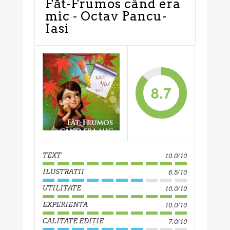
Făt-Frumos când era
mic - Octav Pancu-
Iasi
8.7
10.0/10
TEXT
6.5/10
ILUSTRATII
10.0/10
UTILITATE
10.0/10
EXPERIENTA
7.0/10
CALITATE EDIȚIE