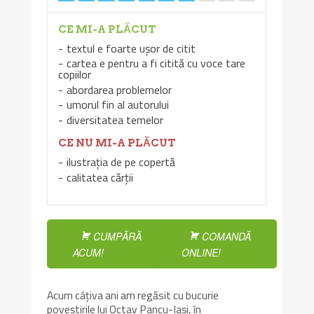
CE MI-A PLĂCUT
textul e foarte ușor de citit
cartea e pentru a fi citită cu voce tare
copiilor
abordarea problemelor
umorul fin al autorului
diversitatea temelor
CE NU MI-A PLĂCUT
ilustrația de pe copertă
calitatea cărții
CUMPĂRĂ
COMANDĂ
ACUM!
ONLINE!
Acum câțiva ani am regăsit cu bucurie
poveștirile lui Octav Pancu-Iași, în