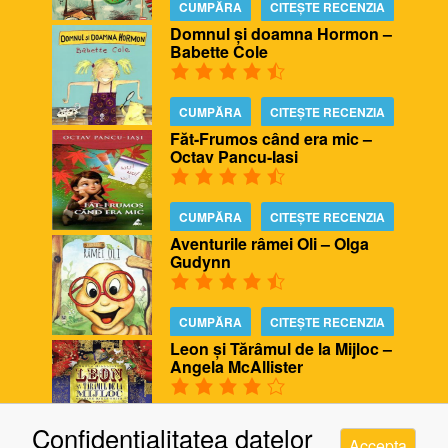
CUMPĂRA
CITEȘTE RECENZIA
Domnul și doamna Hormon –
Babette Cole
CUMPĂRA
CITEȘTE RECENZIA
Făt-Frumos când era mic –
Octav Pancu-Iasi
CUMPĂRA
CITEȘTE RECENZIA
Aventurile râmei Oli – Olga
Gudynn
CUMPĂRA
CITEȘTE RECENZIA
Leon și Tărâmul de la Mijloc –
Angela McAllister
CUMPĂRA
CITEȘTE RECENZIA
Confidentialitatea datelor
Accepta