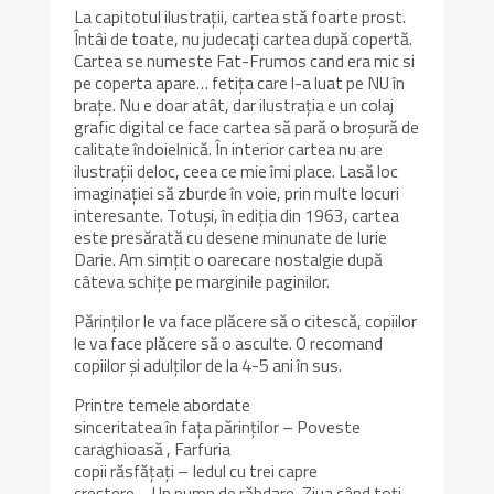
La capitotul ilustrații, cartea stă foarte prost.
Întâi de toate, nu judecați cartea după copertă.
Cartea se numeste Fat-Frumos cand era mic si
pe coperta apare… fetița care l-a luat pe NU în
brațe. Nu e doar atât, dar ilustrația e un colaj
grafic digital ce face cartea să pară o broșură de
calitate îndoielnică. În interior cartea nu are
ilustrații deloc, ceea ce mie îmi place. Lasă loc
imaginației să zburde în voie, prin multe locuri
interesante. Totuși, în ediția din 1963, cartea
este presărată cu desene minunate de Iurie
Darie. Am simțit o oarecare nostalgie după
câteva schițe pe marginile paginilor.
Părinților le va face plăcere să o citescă, copiilor
le va face plăcere să o asculte. O recomand
copiilor și adulților de la 4-5 ani în sus.
Printre temele abordate
sinceritatea în fața părinților – Poveste
caraghioasă , Farfuria
copii răsfățați – Iedul cu trei capre
creștere – Un pumn de răbdare, Ziua când toți