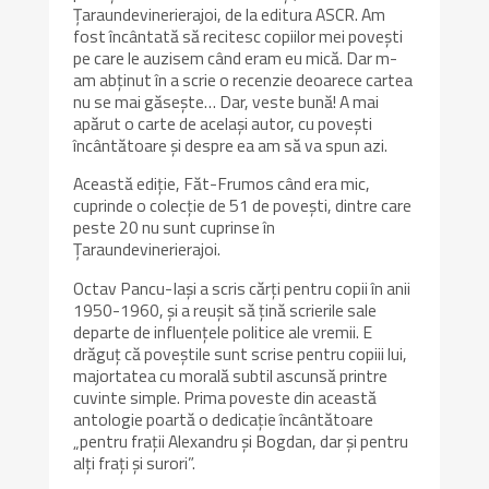
Țaraundevinerierajoi, de la editura ASCR. Am
fost încântată să recitesc copiilor mei povești
pe care le auzisem când eram eu mică. Dar m-
am abținut în a scrie o recenzie deoarece cartea
nu se mai găsește… Dar, veste bună! A mai
apărut o carte de același autor, cu povești
încântătoare și despre ea am să va spun azi.
Această ediție, Făt-Frumos când era mic,
cuprinde o colecție de 51 de povești, dintre care
peste 20 nu sunt cuprinse în
Țaraundevinerierajoi.
Octav Pancu-Iași a scris cărți pentru copii în anii
1950-1960, și a reușit să țină scrierile sale
departe de influențele politice ale vremii. E
drăguț că poveștile sunt scrise pentru copiii lui,
majortatea cu morală subtil ascunsă printre
cuvinte simple. Prima poveste din această
antologie poartă o dedicație încântătoare
„pentru frații Alexandru și Bogdan, dar și pentru
alți frați și surori”.