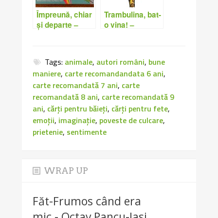
Împreună, chiar
Trambulina, bat-
și departe –
o vina! –
Ramona
Nicoleta Sibișan
Carmen Cotruș
Tags:
animale
,
autori români
,
bune
maniere
,
carte recomandandata 6 ani
,
carte recomandată 7 ani
,
carte
recomandată 8 ani
,
carte recomandată 9
ani
,
cărți pentru băieți
,
cărți pentru fete
,
emoții
,
imaginație
,
poveste de culcare
,
prietenie
,
sentimente
WRAP UP
Făt-Frumos când era
mic - Octav Pancu-Iasi