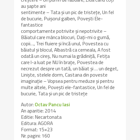
au șapte ani
sentimente – Tata și un pic de tristețe, Un fel
de bucurie, Puișorul galben, Povești Ele-
fantastice
comportamente potrivite și nepotrivite –
Băiatul care mânca blocuri, Dați-mi o gumă,
copii…, Trei fluiere și încă unul, Povestea cu
băiatul și blocul, Albastră ca cerneala, A fost
odată un cireș, Nu numai la grădiniță, Fetița
care l-a luat pe NU în brațe, Povestea de
necrezut despre un tată, un băiat și … un deget,
Liniște, stelele dorm, Castana din poveste
imaginație – Vopsea pentru meduze și pentru
multe altele, Povești ele-fantastice, Un fel de
bucurie, Tata și un pic de tristețe
Autor:
Octav Pancu Iasi
An aparitie: 2014
Editie: Necartonata
Editura: AGORA
Format: 15×23
Nr. pagini: 160