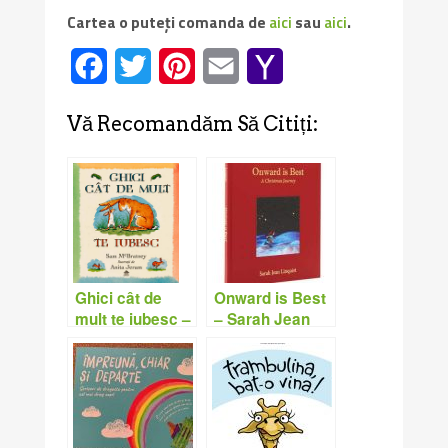
Cartea o puteți comanda de
aici
sau
aici
.
Facebook
Twitter
Pinterest
Email
Yahoo
Mail
Vă Recomandăm Să Citiți:
Onward is Best
Ghici cât de
– Sarah Jean
mult te iubesc –
Linquist
Sam McBratney