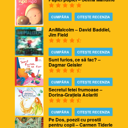
CUMPĂRA
CITEȘTE RECENZIA
AniMalcolm – David Baddiel,
Jim Field
CUMPĂRA
CITEȘTE RECENZIA
Sunt furios, ce să fac? –
Dagmar Geisler
CUMPĂRA
CITEȘTE RECENZIA
Secretul fetei frumoase –
Dorina-Grațiela Aolariti
CUMPĂRA
CITEȘTE RECENZIA
Pe Dos, poezii cu prostii
pentru copii – Carmen Tiderle