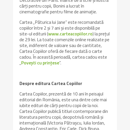
cărţi pentru copii, Bonini a lucrat în
cinematografie pentru filme de animaţie.
Cartea „Păturica lui Jane” este recomandată
copiilor între 2 şi 7 ani și este disponibilă pe
site-ul editurii (
www.carteacopiilor.ro
) la prețul
de 29 lei. La toate comenzile online realizate pe
site, indiferent de valoare sau de cantitate,
Cartea Copiilor oferă de fiecare dată o carte
cadou. În această perioadă, cartea cadou este
„
Poveşti cu prinţese
”.
Despre editura Cartea Copiilor
Cartea Copiilor, prezentă de 10 ani în peisajul
editorial din România, este una dintre cele mai
iubite edituri de cărți pentru copii de la noi.
Cartea Copiilor publică titluri contemporane din
literatura pentru copii, deopotrivă română și
internațională (Victoria Pătrașcu, Iulia Iordan,
Andreea Constantin, Eric Carle, Dick Bruna,