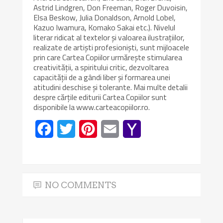
Astrid Lindgren, Don Freeman, Roger Duvoisin,
Elsa Beskow, Julia Donaldson, Arnold Lobel,
Kazuo Iwamura, Komako Sakai etc.). Nivelul
literar ridicat al textelor și valoarea ilustrațiilor,
realizate de artiști profesioniști, sunt mijloacele
prin care Cartea Copiilor urmărește stimularea
creativității, a spiritului critic, dezvoltarea
capacității de a gândi liber și formarea unei
atitudini deschise și tolerante. Mai multe detalii
despre cărțile editurii Cartea Copiilor sunt
disponibile la www.carteacopiilor.ro.
Facebook
Twitter
Pinterest
Email
Yahoo
Mail
NO COMMENTS