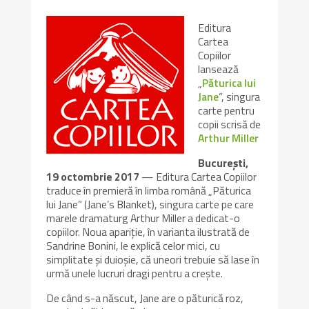
Editura
Cartea
Copiilor
lansează
„
Păturica lui
Jane
”, singura
carte pentru
copii scrisă de
Arthur Miller
București,
19 octombrie 2017
— Editura Cartea Copiilor
traduce în premieră în limba română „Păturica
lui Jane” (Jane’s Blanket), singura carte pe care
marele dramaturg Arthur Miller a dedicat-o
copiilor. Noua apariţie, în varianta ilustrată de
Sandrine Bonini, le explică celor mici, cu
simplitate şi duioşie, că uneori trebuie să lase în
urmă unele lucruri dragi pentru a crește.
De când s-a născut, Jane are o păturică roz,