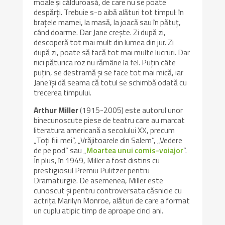
moale și călduroasă, de care nu se poate
despărți. Trebuie s-o aibă alături tot timpul: în
brațele mamei, la masă, la joacă sau în pătuț,
când doarme. Dar Jane crește. Zi după zi,
descoperă tot mai mult din lumea din jur. Zi
după zi, poate să facă tot mai multe lucruri. Dar
nici păturica roz nu rămâne la fel. Puțin câte
puțin, se destramă şi se face tot mai mică, iar
Jane își dă seama că totul se schimbă odată cu
trecerea timpului.
Arthur Miller
(1915-2005) este autorul unor
binecunoscute piese de teatru care au marcat
literatura americană a secolului XX, precum
„Toţi fiii mei”, „Vrăjitoarele din Salem”, „Vedere
de pe pod” sau „
Moartea unui comis-voiajor
”.
În plus, în 1949, Miller a fost distins cu
prestigiosul Premiu Pulitzer pentru
Dramaturgie. De asemenea, Miller este
cunoscut şi pentru controversata căsnicie cu
actriţa Marilyn Monroe, alături de care a format
un cuplu atipic timp de aproape cinci ani.