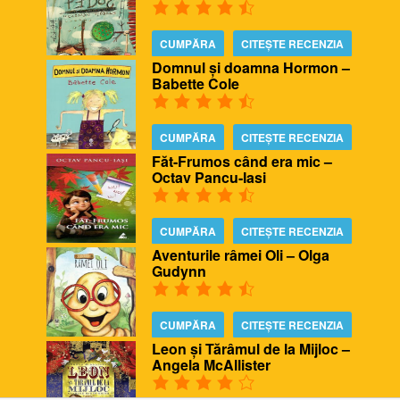
CUMPĂRA
CITEȘTE RECENZIA
Domnul și doamna Hormon –
Babette Cole
CUMPĂRA
CITEȘTE RECENZIA
Făt-Frumos când era mic –
Octav Pancu-Iasi
CUMPĂRA
CITEȘTE RECENZIA
Aventurile râmei Oli – Olga
Gudynn
CUMPĂRA
CITEȘTE RECENZIA
Leon și Tărâmul de la Mijloc –
Angela McAllister