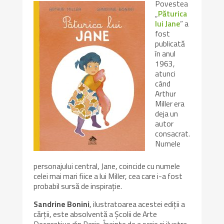
Povestea
„
Păturica
lui Jane
” a
fost
publicată
în anul
1963,
atunci
când
Arthur
Miller era
deja un
autor
consacrat.
Numele
personajului central, Jane, coincide cu numele
celei mai mari fiice a lui Miller, cea care i-a fost
probabil sursă de inspiraţie.
Sandrine Bonini
, ilustratoarea acestei ediţii a
cărţii, este absolventă a Şcolii de Arte
Decorative din Paris. Înainte de a scrie şi ilustra