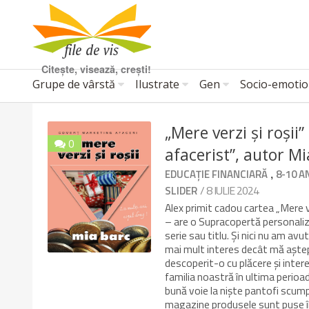
Citește, visează, crești!
Grupe de vârstă
Ilustrate
Gen
Socio-emotio
„Mere verzi și roșii”
0
afacerist”, autor M
10/10
,
EDUCAȚIE FINANCIARĂ
8-10 A
/ 8 IULIE 2024
SLIDER
Alex primit cadou cartea „Mere ve
– are o Supracopertă personaliz
serie sau titlu. Și nici nu am av
mai mult interes decât mă aștep
descoperit-o cu plăcere și inter
familia noastră în ultima perioad
bună voie la niște pantofi scump
magazine produsele sunt puse înt