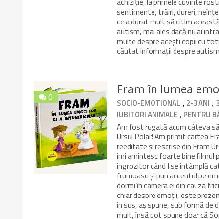
achiziție, la primele cuvinte ros
sentimente, trăiri, dureri, neînțel
ce a durat mult să citim această 
autism, mai ales dacă nu ai intrat
multe despre acești copii cu tot
căutat informații despre autis
Fram în lumea emoții
0
,
,
SOCIO-EMOTIONAL
2-3 ANI
8/10
,
IUBITORI ANIMALE
PENTRU BĂ
Am fost rugată acum câteva săpt
Ursul Polar! Am primit cartea Fra
reeditate și rescrise din Fram Urs
îmi amintesc foarte bine filmul 
îngrozitor când I se întâmplă cat
frumoase și pun accentul pe emoți
dormi în camera ei din cauza frici
chiar despre emoții, este prezent
în sus, aș spune, sub formă de di
mult, însă pot spune doar că Son