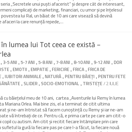
eria „Secretele unui puști afacerist” și despre cât de interesant,
ermeni complicați de marketing, financiari, cu umor și pe înțelesul
ste povestea lui Ral, un băiat de 10 ani care visează să devină
e afaceri la care renunță repede,…
în lumea lui Tot ceea ce există –
rlea
,
,
,
,
,
,
,
3-5 ANI
5-7 ANI
5-8 ANI
7-8 ANI
8-10 ANI
9-12 ANI
DOR
,
,
,
,
,
OSTE
EMOTII
EMPATIE
FERICIRE
FRICA
FRICA DE
,
,
,
,
E
IUBITORI ANIMALE
NATURĂ
PENTRU BĂIEȚI
PENTRU FETE
,
,
,
/ 2 IULIE
SĂNĂTATE
SLIDER
SOCIO-EMOTIONAL
TRISTEȚE
nă cu băiețelul meu de 10 ani, cartea „Aventurile lui Remy în lumea
ta Mariana Orlea. Mai bine zis, el a terminat de citit ultima
rat și ne-am întristat să facem cunoștință cu Remy și iar ne-am
oate vă întrebați de ce. Pentru că, e prima carte pe care am citit-o
 copil cu autism. Am citit și recitit fiecare întâmplare prin care
ufletul la gură la fiecare pas pe care l-a făcut, la fiecare nouă