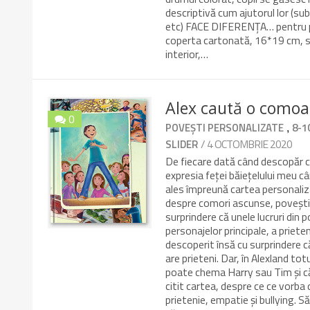
descriptivă cum ajutorul lor (su
etc) FACE DIFERENȚA… pentru prot
coperta cartonată, 16*19 cm, se
interior,…
Alex caută o comoar
0
,
POVEȘTI PERSONALIZATE
8-1
9.6/10
/ 4 OCTOMBRIE 2020
SLIDER
De fiecare dată când descopăr că
expresia feței băiețelului meu c
ales împreună cartea personaliza
despre comori ascunse, povești i
surprindere că unele lucruri din 
personajelor principale, a priete
descoperit însă cu surprindere că
are prieteni. Dar, în Alexland totu
poate chema Harry sau Tim și că
citit cartea, despre ce ce vorba
prietenie, empatie și bullying. S