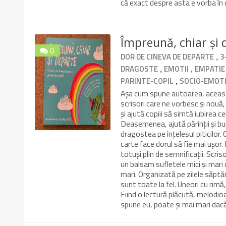
că exact despre asta e vorba în c
Împreună, chiar și
0
,
DOR DE CINEVA DE DEPARTE
3
9.8/10
,
,
DRAGOSTE
EMOTII
EMPATIE
,
PARINTE-COPIL
SOCIO-EMOT
Așa cum spune autoarea, această
scrisori care ne vorbesc și nouă
și ajută copiii să simtă iubirea 
Deasemenea, ajută părinții și bu
dragostea pe înțelesul piticilor. 
carte face dorul să fie mai ușor.
totuși plin de semnificații. Scris
un balsam sufletele mici și mari
mari. Organizată pe zilele săptă
sunt toate la fel. Uneori cu rimă,
Fiind o lectură plăcută, melodio
spune eu, poate și mai mari dacă