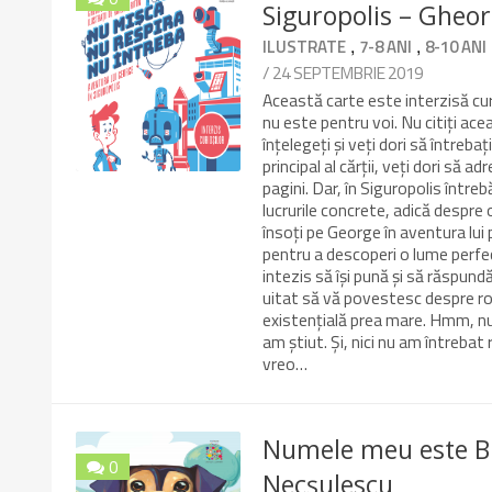
Siguropolis – Gheo
10/10
,
,
ILUSTRATE
7-8 ANI
8-10 ANI
/ 24 SEPTEMBRIE 2019
Această carte este interzisă curi
nu este pentru voi. Nu citiți ace
înțelegeți și veți dori să întreb
principal al cărții, veți dori să a
pagini. Dar, în Siguropolis între
lucrurile concrete, adică despre 
însoți pe George în aventura lui p
pentru a descoperi o lume perfe
intezis să își pună și să răspundă 
uitat să vă povestesc despre robo
existențială prea mare. Hmm, nu ș
am știut. Și, nici nu am întrebat
vreo…
Numele meu este Br
0
Necșulescu