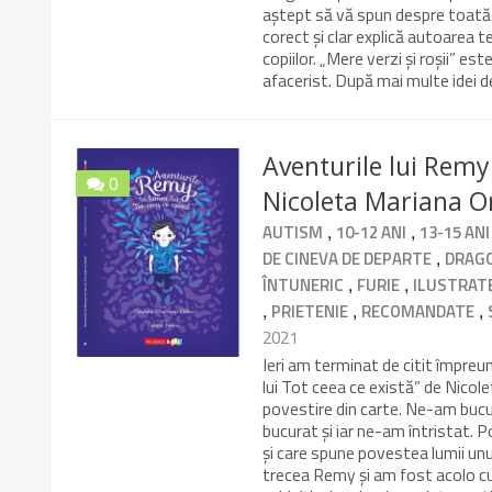
aștept să vă spun despre toată s
corect și clar explică autoarea t
copiilor. „Mere verzi și roșii” e
afacerist. După mai multe idei d
Aventurile lui Remy 
0
Nicoleta Mariana O
10/10
,
,
AUTISM
10-12 ANI
13-15 ANI
,
DE CINEVA DE DEPARTE
DRAG
,
,
ÎNTUNERIC
FURIE
ILUSTRAT
,
,
,
PRIETENIE
RECOMANDATE
2021
Ieri am terminat de citit împreu
lui Tot ceea ce există” de Nicole
povestire din carte. Ne-am bucu
bucurat și iar ne-am întristat. P
și care spune povestea lumii unui
trecea Remy și am fost acolo cu s