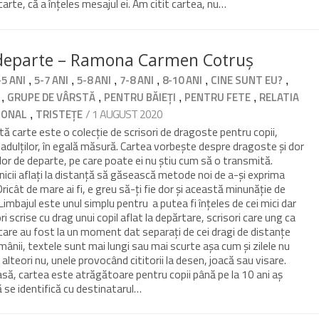
arte, că a înțeles mesajul ei. Am citit cartea, nu…
 departe – Ramona Carmen Cotruș
,
,
,
,
,
,
-5 ANI
5-7 ANI
5-8 ANI
7-8 ANI
8-10 ANI
CINE SUNT EU?
,
,
,
,
GRUPE DE VÂRSTĂ
PENTRU BĂIEȚI
PENTRU FETE
RELATIA
,
/ 1 AUGUST 2020
IONAL
TRISTEȚE
 carte este o colecție de scrisori de dragoste pentru copii,
, adulților, în egală măsură. Cartea vorbește despre dragoste și dor
celor de departe, pe care poate ei nu știu cum să o transmită.
nicii aflați la distanță să găsească metode noi de a-și exprima
Oricât de mare ai fi, e greu să-ți fie dor și această minunăție de
 Limbajul este unul simplu pentru a putea fi înțeles de cei mici dar
ori scrise cu drag unui copil aflat la depărtare, scrisori care ung ca
 care au fost la un moment dat separați de cei dragi de distanțe
mânii, textele sunt mai lungi sau mai scurte așa cum și zilele nu
 alteori nu, unele provocând cititorii la desen, joacă sau visare.
asă, cartea este atrăgătoare pentru copii până pe la 10 ani aș
 se identifică cu destinatarul…