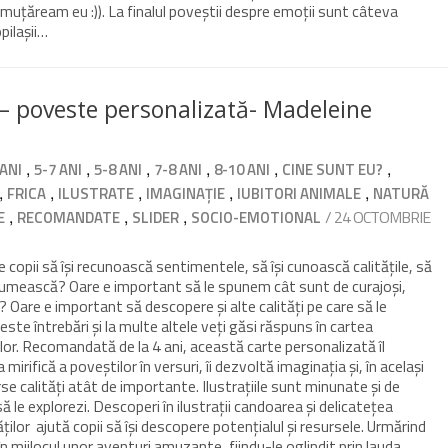
muțăream eu :)). La finalul poveștii despre emoții sunt câteva
opilașii…
r – poveste personalizată- Madeleine
,
,
,
,
,
,
 ANI
5-7 ANI
5-8 ANI
7-8 ANI
8-10 ANI
CINE SUNT EU?
,
,
,
,
,
FRICA
ILUSTRATE
IMAGINAȚIE
IUBITORI ANIMALE
NATURĂ
,
,
,
/ 24 OCTOMBRIE
E
RECOMANDATE
SLIDER
SOCIO-EMOTIONAL
 copii să își recunoască sentimentele, să își cunoască calitățile, să
e numească? Oare e important să le spunem cât sunt de curajoși,
ci? Oare e important să descopere și alte calități pe care să le
ste întrebări și la multe altele veți găsi răspuns în cartea
lor. Recomandată de la 4 ani, această carte personalizată îl
mirifică a poveștilor în versuri, îi dezvoltă imaginația și, în același
se calități atât de importante. Ilustrațiile sunt minunate și de
i să le explorezi. Descoperi în ilustrații candoarea și delicatețea
ilor ajută copii să își descopere potențialul și resursele. Urmărind
n mijlocul unor aventuri amuzante, fiindu-le oglindit prin lauda