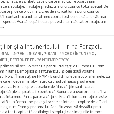
tite, la fiecare zâmbet. Este o carte magică. Te poartă prin
egeri, evoluție, involuție și achizițiile unui copil cu totul special. De
carte și de ce o iubim? E greu de explicat lumea unui copil cu
 în contact cu unul. Iar, al meu copil a fost curios să afle cât mai
ul speciali. Așa că, după fiecare poveste, am căutat explicații, am
m….
lor și a întunericului – Irina Forgaciu
,
,
,
,
,
3-5 ANI
5-7 ANI
5-8 ANI
7-8 ANI
FRICA DE ÎNTUNERIC
,
/ 26 NOIEMBRIE 2020
IEȚI
PENTRU FETE
ămâni să scriu o recenzie pentru trei cărți cu Lumea Lui Fram
m în lumea emoțiilor și a întunericului și cele două volume
ul Polar. Îl mai știți pe FRAM? E unul din prietenii copilăriei mele. Eu
pe care îl vedeam în alb-negru cu ursul cel haios și sufeream
e ceva. Ei bine, spre deosebire de film, cărțile sunt foarte
i. Cărțile au picat la fix pentru că Sonia are uneori probleme în a
i de întuneric. Prima parte a cărții lui Fram în lumea emoțiilor este
ată sub forma unei povești scrise pe înțelesul copiilor de la 2 ani
alog între Fram și prietena lui, Ana. Nu vreau să dezvălui prea
ia a fost captivată de dialogul simplu și clar, imaginile frumos