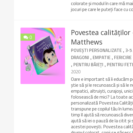
colorate și modul în care mă mai
jocuri pe care le puteți face cu c
Povestea calitățilo
0
Matthews
10/10
,
POVEȘTI PERSONALIZATE
3-5
,
,
DRAGONI
EMPATIE
FERICIRE
,
,
PENTRU BĂIEȚI
PENTRU FET
2020
Oare e important să îi educăm pe
știe să și le recunoască și să l
empatici, altruiști, curajoși, uni
folosească de mici? La toate ace
personalizată Povestea Calități
transpune pe copilul tău în lumea 
timp îl ajută să recunoască diver
ajută să iei o pauză de la citit ș
acestei povești. Povestea calităț
drumul colorat, copii se găsesc î