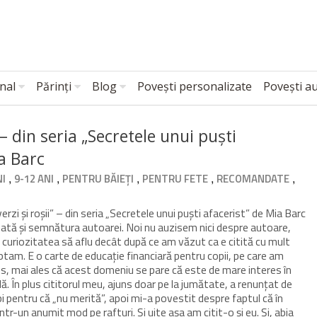
nal
Părinți
Blog
Povești personalizate
Povești a
 – din seria „Secretele unui puști
ia Barc
,
,
,
,
,
NI
9-12 ANI
PENTRU BĂIEȚI
PENTRU FETE
RECOMANDATE
rzi și roșii” – din seria „Secretele unui puști afacerist” de Mia Barc
ată și semnătura autoarei. Noi nu auzisem nici despre autoare,
ut curiozitatea să aflu decât după ce am văzut ca e citită cu mult
tam. E o carte de educație financiară pentru copii, pe care am
es, mai ales că acest domeniu se pare că este de mare interes în
ă. În plus cititorul meu, ajuns doar pe la jumătate, a renunțat de
i pentru că „nu merită”, apoi mi-a povestit despre faptul că în
r-un anumit mod pe rafturi. Și uite așa am citit-o și eu. Și, abia