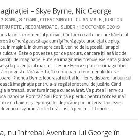
aginației – Skye Byrne, Nic George
,
,
,
,
,
7-8 ANI
8-10 ANI
CITESC SINGUR
CU ANIMALE
IUBITORI
,
,
/ 15 OCTOMBRIE 2019
NTRU FETE
RECOMANDATE
SLIDER
juns la noi la momentul potrivit. Căutam o carte pe care băiețelul
are să o îndrăgească așa cum își îndrăgește ursulețul de pluș.
te, în mașină, în drum spre casă, venind de la școală, iar apoi
de culcare. Este o poveste ușor de parcurs, dar care îți lasă loc de
 exerciții de imaginație. Puterea imaginației trebuie exersată și doar
sesși la potențialul maxim. Despre Henry și puterea imaginației
tă o poveste fără vârstă, în continuarea fenomenului literar
oarei Rhonda Byrne. Iepurașul iubit al lui Henry dispare, iar bunicul
sească imaginația pentru a-și regăsi prietenul de jucărie. Când
ția la treabă, aventura începe cu adevărat. Va putea Henry cu
ducă înapoi pe Pomiță? Sau Pomiță e pierdut pentru totdeauna?
tre un băiețel și iepurașul lui de jucărie prin puterea fanteziei,
deveni cu siguranță o lectură clasică pentru cititorii de…
a, nu întreba! Aventura lui George în