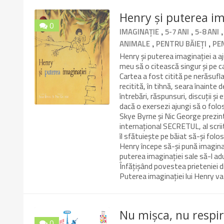
Henry și puterea im
0
,
,
IMAGINAȚIE
5-7 ANI
5-8 ANI
10/10
,
,
ANIMALE
PENTRU BĂIEȚI
PE
Henry și puterea imaginației a a
meu să o citească singur și pe c
Cartea a fost citită pe nerăsufla
recitită, în tihnă, seara înainte 
întrebări, răspunsuri, discuții și
dacă o exersezi ajungi să o folo
Skye Byrne și Nic George prezin
internațional SECRETUL, al scriit
îl sfătuiește pe băiat să-și folo
Henry începe să-și pună imagina
puterea imaginației sale să-l a
Înfățișând povestea prieteniei din
Puterea imaginației lui Henry va 
Nu mișca, nu respir
0