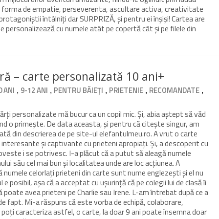
b forma de empatie, perseverenta, ascultare activa, creativitate
agoniștii întâlniți dar SURPRIZĂ, și pentru ei înșiși! Cartea are
 personalizează cu numele atât pe copertă cât și pe filele din
ă – carte personalizată 10 ani+
,
,
,
,
,
0 ANI
9-12 ANI
PENTRU BĂIEȚI
PRIETENIE
RECOMANDATE
rți personalizate mă bucur ca un copil mic. Și, abia aștept să văd
ând o primește. De data aceasta, și pentru că citește singur, am
tă din descrierea de pe site-ul elefantulmeu.ro. A vrut o carte
nteresante și captivante cu prieteni apropiați. Și, a descoperit cu
poveste i se potrivesc. I-a plăcut că a putut să aleagă numele
nului său cel mai bun și localitatea unde are loc acțiunea. A
 numele celorlați prieteni din carte sunt nume englezești și el nu
l e posibil, așa că a acceptat cu ușurință că pe colegii lui de clasă îi
 poate avea prieteni pe Charlie sau Irene. L-am întrebat după ce a
 de fapt. Mi-a răspuns că este vorba de echipă, colaborare,
ă poți caracteriza astfel, o carte, la doar 9 ani poate însemna doar