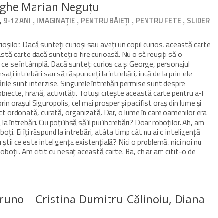
rghe Marian Neguțu
,
,
,
,
,
9-12 ANI
IMAGINAȚIE
PENTRU BĂIEȚI
PENTRU FETE
SLIDER
oșilor. Dacă sunteți curioși sau aveți un copil curios, această carte
astă carte dacă sunteți o fire curioasă. Nu o să reușiți să o
ați ce se întâmplă. Dacă sunteți curios ca și George, personajul
dresați întrebări sau să răspundeți la întrebări, încă de la primele
bările sunt interzise. Singurele întrebări permise sunt despre
obiecte, hrană, activități. Totuși citește această carte pentru a-l
rin orașul Siguropolis, cel mai prosper și pacifist oraș din lume și
ct ordonată, curată, organizată. Dar, o lume în care oamenilor era
la întrebări. Cui poți însă să îi pui întrebări? Doar roboților. Ah, am
ți. Ei îți răspund la întrebări, atâta timp cât nu ai o inteligență
tii ce este inteligența existențială? Nici o problemă, nici noi nu
 roboții. Am citit cu nesaț această carte. Ba, chiar am citit-o de
uno – Cristina Dumitru-Călinoiu, Diana