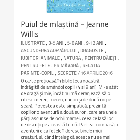
Puiul de mlaștină – Jeanne
Willis
,
,
,
,
ILUSTRATE
3-5 ANI
5-8 ANI
9-12 ANI
,
,
ASCUNDEREA ADEVĂRULUI
DRAGOSTE
,
,
,
IUBITORI ANIMALE
NATURĂ
PENTRU BĂIEȚI
,
,
PENTRU FETE
PRIMĂVARĂ
RELATIA
,
/ 16 APRILIE 2016
PARINTE-COPIL
SECRETE
O carte prețioasă în biblioteca noastră,
îndrăgită de amândoi copiii (4 si 9 ani). Mi-e atât
de dragă și mie, încât nu mă deranjează să o
citesc mereu, mereu, uneori și de două ori pe
seară. Povestea este simpatică, prezintă
copiilor o aventură a două surori, care are unele
părți ascunse de ochii mamei, ceea ce lasă loc
de discuții pe această temă. Partea frumoasă a
aventurii e ca fetele îi doresc binele micii
creaturi, și, când înțeleg că acesta nu se mai