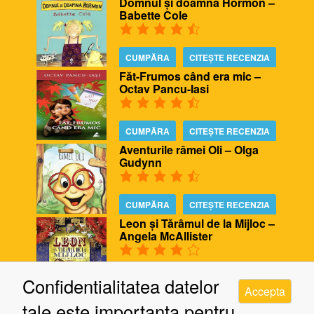
Domnul și doamna Hormon –
Babette Cole
CUMPĂRA
CITEȘTE RECENZIA
Făt-Frumos când era mic –
Octav Pancu-Iasi
CUMPĂRA
CITEȘTE RECENZIA
Aventurile râmei Oli – Olga
Gudynn
CUMPĂRA
CITEȘTE RECENZIA
Leon și Tărâmul de la Mijloc –
Angela McAllister
CUMPĂRA
CITEȘTE RECENZIA
Confidentialitatea datelor
Accepta
Biblioteca ursului – Poppy
tale este importanta pentru
Bishop, Alison Edgson