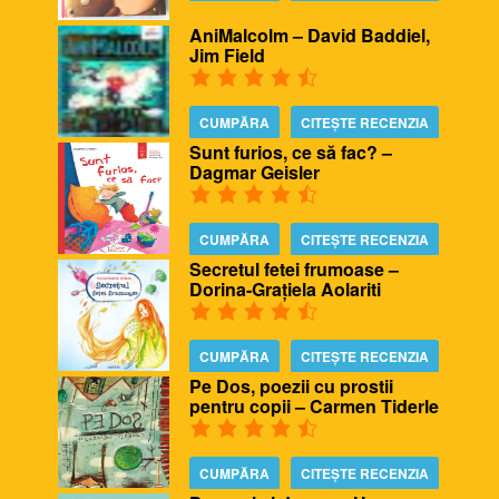
AniMalcolm – David Baddiel,
Jim Field
CUMPĂRA
CITEȘTE RECENZIA
Sunt furios, ce să fac? –
Dagmar Geisler
CUMPĂRA
CITEȘTE RECENZIA
Secretul fetei frumoase –
Dorina-Grațiela Aolariti
CUMPĂRA
CITEȘTE RECENZIA
Pe Dos, poezii cu prostii
pentru copii – Carmen Tiderle
CUMPĂRA
CITEȘTE RECENZIA