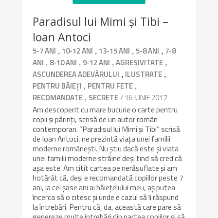
Paradisul lui Mimi și Tibi –
Ioan Antoci
,
,
,
,
5-7 ANI
10-12 ANI
13-15 ANI
5-8 ANI
7-8
,
,
,
,
ANI
8-10 ANI
9-12 ANI
AGRESIVITATE
,
,
ASCUNDEREA ADEVĂRULUI
ILUSTRATE
,
,
PENTRU BĂIEȚI
PENTRU FETE
,
/ 16 IUNIE 2017
RECOMANDATE
SECRETE
Am descoperit cu mare bucurie o carte pentru
copii și părinți, scrisă de un autor român
contemporan. ”Paradisul lui Mimi și Tibi” scrisă
de Ioan Antoci, ne prezintă viața unei familii
moderne românești. Nu știu dacă este și viața
unei familii moderne străine deși tind să cred că
așa este. Am citit cartea pe nerăsuflate și am
hotărât că, deși e recomandată copiilor peste 7
ani, la cei șase ani ai băiețelului meu, aș putea
încerca să o citesc și unde e cazul să îi răspund
la întrebări. Pentru că, da, această care pare să
genereze multe întrebări din partea copiilor și să