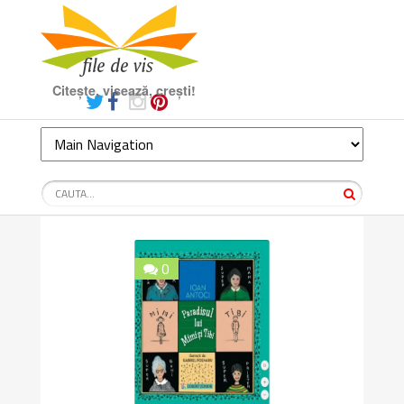
Citește, visează, crești!
0