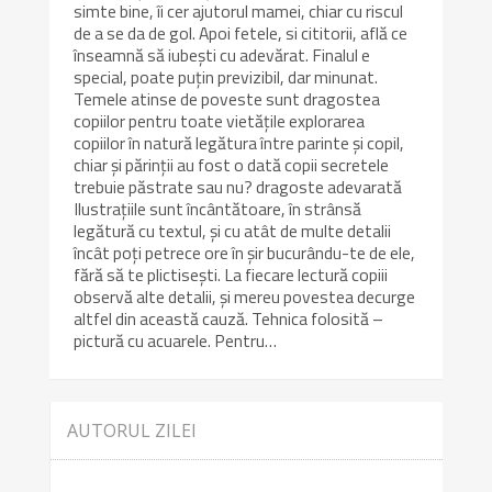
simte bine, îi cer ajutorul mamei, chiar cu riscul
de a se da de gol. Apoi fetele, si cititorii, află ce
înseamnă să iubești cu adevărat. Finalul e
special, poate puțin previzibil, dar minunat.
Temele atinse de poveste sunt dragostea
copiilor pentru toate vietățile explorarea
copiilor în natură legătura între parinte și copil,
chiar și părinții au fost o dată copii secretele
trebuie păstrate sau nu? dragoste adevarată
Ilustrațiile sunt încântătoare, în strânsă
legătură cu textul, și cu atât de multe detalii
încât poți petrece ore în șir bucurându-te de ele,
fără să te plictisești. La fiecare lectură copiii
observă alte detalii, și mereu povestea decurge
altfel din această cauză. Tehnica folosită –
pictură cu acuarele. Pentru…
AUTORUL ZILEI