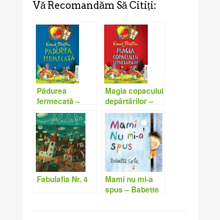
Vă Recomandăm Să Citiți:
Magia copacului
Pădurea
depărtărilor –
fermecată –
Enid Blyton
Enid Blyton
Mami nu mi-a
Fabulafia Nr. 4
spus – Babette
Cole