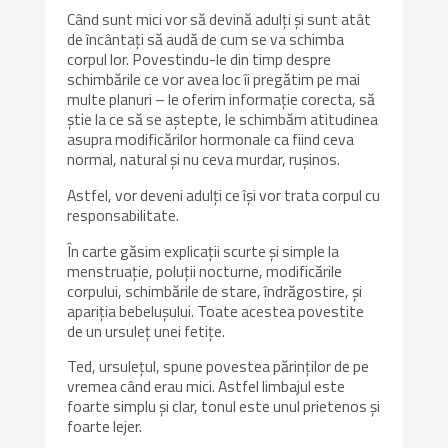
Când sunt mici vor să devină adulți și sunt atât
de încântați să audă de cum se va schimba
corpul lor. Povestindu-le din timp despre
schimbările ce vor avea loc îi pregătim pe mai
multe planuri – le oferim informație corecta, să
știe la ce să se aștepte, le schimbăm atitudinea
asupra modificărilor hormonale ca fiind ceva
normal, natural și nu ceva murdar, rușinos.
Astfel, vor deveni adulți ce își vor trata corpul cu
responsabilitate.
În carte găsim explicații scurte și simple la
menstruație, poluții nocturne, modificările
corpului, schimbările de stare, îndrăgostire, și
apariția bebelușului. Toate acestea povestite
de un ursuleț unei fetițe.
Ted, ursulețul, spune povestea părinților de pe
vremea când erau mici. Astfel limbajul este
foarte simplu și clar, tonul este unul prietenos și
foarte lejer.