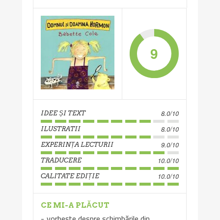
9
8.0/10
IDEE ȘI TEXT
8.0/10
ILUSTRATII
9.0/10
EXPERINȚA LECTURII
10.0/10
TRADUCERE
10.0/10
CALITATE EDIȚIE
CE MI-A PLĂCUT
vorbește despre schimbările din