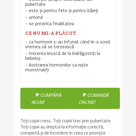
pubertate
este și pentru fete și pentru băieți
umorul
se prezinta finalitatea
CE NU MI-A PLĂCUT
ca hormonii s-au înfuriat când le-a sosit
vremea să se trezească
trecerea bruscă de la îndrăgostiți la
bebeluș
ilustrarea hormonilor ca niște
monstruleți
CUMPĂRĂ
COMANDĂ
ACUM!
ONLINE!
Toți copiii cresc. Toți copiii trec prin pubertate.
Toți copiii au dreptul la informație corectă,
completă și de încredere în ceea ce privește