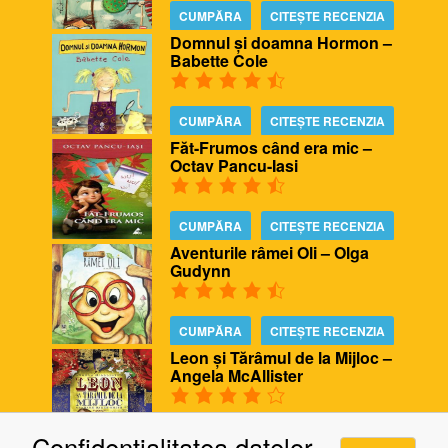
CUMPĂRA
CITEȘTE RECENZIA
Domnul și doamna Hormon –
Babette Cole
CUMPĂRA
CITEȘTE RECENZIA
Făt-Frumos când era mic –
Octav Pancu-Iasi
CUMPĂRA
CITEȘTE RECENZIA
Aventurile râmei Oli – Olga
Gudynn
CUMPĂRA
CITEȘTE RECENZIA
Leon și Tărâmul de la Mijloc –
Angela McAllister
CUMPĂRA
CITEȘTE RECENZIA
Confidentialitatea datelor