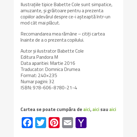
Ilustrațiile tipice Babette Cole sunt simpatice,
amuzante, și grăitoare pentru a prezenta
copiilor adevărul despre ce-i așteaptă într-un
mod cât mai plăcut.
Recomandarea mea rămâne – citiți cartea
înainte de a o prezenta copilului.
Autor și ilustrator Babette Cole
Editura Pandora M
Data aparitiei: Martie 2016
Traducator: Domnica Drumea
Format: 240×235
Numar pagini: 32
ISBN: 978-606-8780-21-4
Cartea se poate cumpăra de
aici
,
aici
sau
aici
Facebook
Twitter
Pinterest
Email
Yahoo
Mail