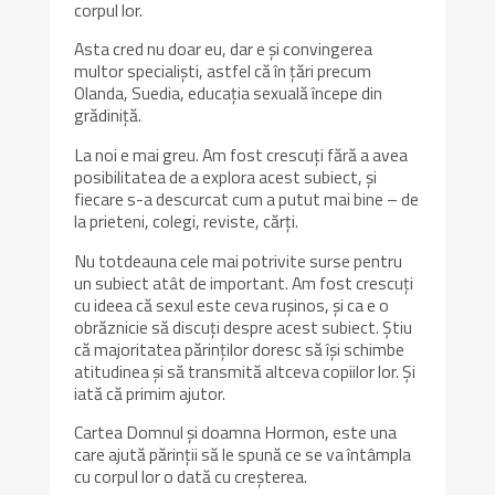
corpul lor.
Asta cred nu doar eu, dar e și convingerea
multor specialiști, astfel că în țări precum
Olanda, Suedia, educația sexuală începe din
grădiniță.
La noi e mai greu. Am fost crescuți fără a avea
posibilitatea de a explora acest subiect, și
fiecare s-a descurcat cum a putut mai bine – de
la prieteni, colegi, reviste, cărți.
Nu totdeauna cele mai potrivite surse pentru
un subiect atât de important. Am fost crescuți
cu ideea că sexul este ceva rușinos, și ca e o
obrăznicie să discuți despre acest subiect. Știu
că majoritatea părinților doresc să își schimbe
atitudinea și să transmită altceva copiilor lor. Și
iată că primim ajutor.
Cartea Domnul și doamna Hormon, este una
care ajută părinții să le spună ce se va întâmpla
cu corpul lor o dată cu creșterea.