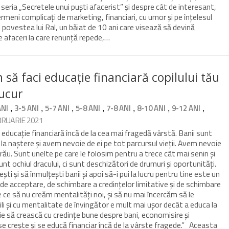
eria „Secretele unui puști afacerist” și despre cât de interesant,
ermeni complicați de marketing, financiari, cu umor și pe înțelesul
ste povestea lui Ral, un băiat de 10 ani care visează să devină
e afaceri la care renunță repede,…
 să faci educație financiară copilului tău
ucur
,
,
,
,
,
,
,
ANI
3-5 ANI
5-7 ANI
5-8 ANI
7-8 ANI
8-10 ANI
9-12 ANI
BRUARIE 2021
e educație financiară încă de la cea mai fragedă vârstă. Banii sunt
 la naștere și avem nevoie de ei pe tot parcursul vieții. Avem nevoie
 rău. Sunt unelte pe care le folosim pentru a trece cât mai senin și
unt ochiul dracului, ci sunt deschizători de drumuri și oportunități.
ști și să înmulțești banii și apoi să-i pui la lucru pentru tine este un
de acceptare, de schimbare a credințelor limitative și de schimbare
de ce să nu creăm mentalități noi, și să nu mai încercăm să le
li și cu mentalitate de învingător e mult mai ușor decât a educa la
ie să crească cu credințe bune despre bani, economisire și
 se crește și se educă financiar încă de la vârste fragede.” Aceasta