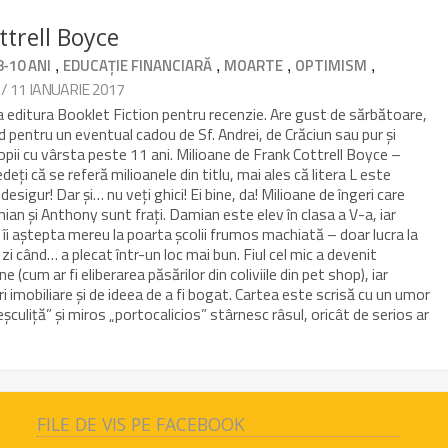
ttrell Boyce
,
,
,
,
8-10 ANI
EDUCAȚIE FINANCIARĂ
MOARTE
OPTIMISM
/ 11 IANUARIE 2017
a editura Booklet Fiction pentru recenzie. Are gust de sărbătoare,
d pentru un eventual cadou de Sf. Andrei, de Crăciun sau pur și
copii cu vârsta peste 11 ani. Milioane de Frank Cottrell Boyce –
eți că se referă milioanele din titlu, mai ales că litera L este
 desigur! Dar și… nu veți ghici! Ei bine, da! Milioane de îngeri care
ian și Anthony sunt frați. Damian este elev în clasa a V-a, iar
, îi aștepta mereu la poarta școlii frumos machiată – doar lucra la
zi când… a plecat într-un loc mai bun. Fiul cel mic a devenit
e (cum ar fi eliberarea păsărilor din coliviile din pet shop), iar
 imobiliare și de ideea de a fi bogat. Cartea este scrisă cu un umor
eșculiță” și miros „portocalicios” stârnesc râsul, oricât de serios ar
FILE DE VIS PE FACEBOOK