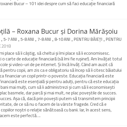
Roxanei Bucur – 101 idei despre cum să faci educație financiară
țilă – Roxana Bucur și Dorina Mărășoiu
,
,
,
,
,
,
I
5-7 ANI
5-8 ANI
7-8 ANI
8-10 ANI
PENTRU BĂIEȚI
PENTRU
IE 2018
 Îmi place să îi câștig, să cheltui și îmi place să îi economisesc.
i o carte de educație financiară (să îmi fie rușine!). Am învățat totul
ticole și video-uri de pe internet. Și încă învăț. Când am auzit că
ă pentru copii, am zis ca e obligatoriu să încep să îi citesc băiatului
 financiar un copil printr-o poveste. Educația financiară este
financiară este esențială și pentru adulți, pentru că este educația
i bani mai mulți, cum să îi administrezi și cum să îi economisești
 plac basmele, dar parcă și mai mult, ne plac poveștile de succes.
succes. Așa că, dacă prin povești putem să transmitem principii
itate, de ce să nu o facem de la vârste fragede. Cred că e
piilor noștri o relație sănătoasă cu banii. Iar, în acest sens,
Facem este perfectă….