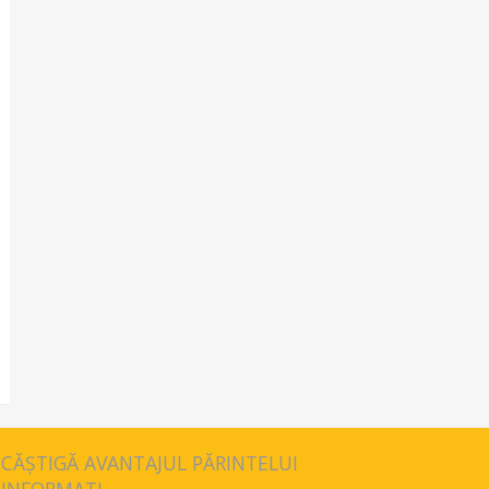
CĂȘTIGĂ AVANTAJUL PĂRINTELUI
INFORMAT!