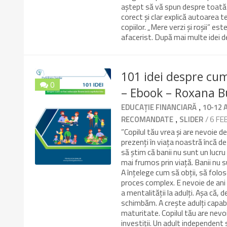
aștept să vă spun despre toată s
corect și clar explică autoarea t
copiilor. „Mere verzi și roșii” e
afacerist. După mai multe idei d
101 idei despre cum
0
– Ebook – Roxana B
10/10
,
EDUCAȚIE FINANCIARĂ
10-12 
,
/ 6 FE
RECOMANDATE
SLIDER
”Copilul tău vrea și are nevoie d
prezenți în viața noastră încă de
să știm că banii nu sunt un lucru
mai frumos prin viață. Banii nu s
A înțelege cum să obții, să folose
proces complex. E nevoie de ani 
a mentalității la adulți. Așa că, 
schimbăm. A crește adulți capabi
maturitate. Copilul tău are nevo
investiții. Un adult independent