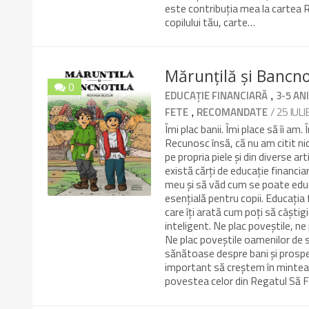
este contribuția mea la cartea 
copilului tău, carte…
Mărunțilă și Bancno
0
,
EDUCAȚIE FINANCIARĂ
3-5 AN
9.8/10
,
/ 25 IUL
FETE
RECOMANDATE
Îmi plac banii. Îmi place să îi am.
Recunosc însă, că nu am citit nic
pe propria piele și din diverse ar
există cărți de educație financiar
meu și să văd cum se poate educa
esențială pentru copii. Educația 
care îți arată cum poți să câștig
inteligent. Ne plac poveștile, ne
Ne plac poveștile oamenilor de 
sănătoase despre bani și prosper
important să creștem în mintea co
povestea celor din Regatul Să 