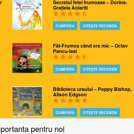
r
Secretul fetei frumoase – Dorina-
Grațiela Aolariti
CUMPĂRA
CITEȘTE RECENZIA
Făt-Frumos când era mic – Octav
Pancu-Iasi
CUMPĂRA
CITEȘTE RECENZIA
Biblioteca ursului – Poppy Bishop,
Alison Edgson
CUMPĂRA
CITEȘTE RECENZIA
mportanta pentru noi