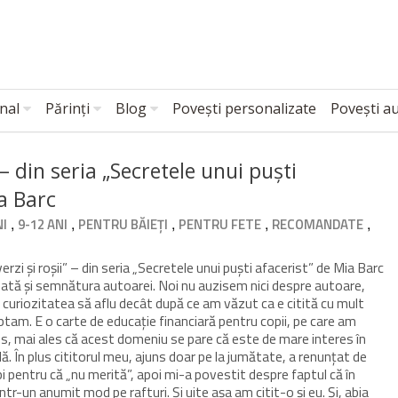
nal
Părinți
Blog
Povești personalizate
Povești a
 – din seria „Secretele unui puști
ia Barc
,
,
,
,
,
NI
9-12 ANI
PENTRU BĂIEȚI
PENTRU FETE
RECOMANDATE
rzi și roșii” – din seria „Secretele unui puști afacerist” de Mia Barc
ată și semnătura autoarei. Noi nu auzisem nici despre autoare,
ut curiozitatea să aflu decât după ce am văzut ca e citită cu mult
tam. E o carte de educație financiară pentru copii, pe care am
es, mai ales că acest domeniu se pare că este de mare interes în
ă. În plus cititorul meu, ajuns doar pe la jumătate, a renunțat de
i pentru că „nu merită”, apoi mi-a povestit despre faptul că în
r-un anumit mod pe rafturi. Și uite așa am citit-o și eu. Și, abia