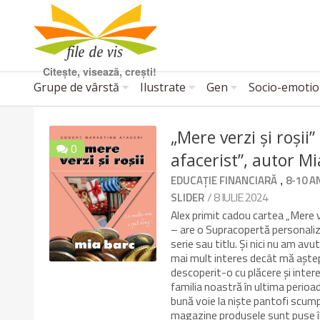
Citește, visează, crești!
Grupe de vârstă
Ilustrate
Gen
Socio-emotio
„Mere verzi și roșii”
0
afacerist”, autor M
10/10
,
EDUCAȚIE FINANCIARĂ
8-10 A
/ 8 IULIE 2024
SLIDER
Alex primit cadou cartea „Mere ve
– are o Supracopertă personaliz
serie sau titlu. Și nici nu am av
mai mult interes decât mă aștep
descoperit-o cu plăcere și inter
familia noastră în ultima perioad
bună voie la niște pantofi scump
magazine produsele sunt puse înt