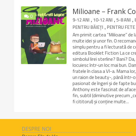
Milioane – Frank Co
0
,
,
,
9-12 ANI
10-12 ANI
5-8 ANI
,
PENTRU BĂIEȚI
PENTRU FETE
Am primit cartea ”Milioane” de l
multe idei și unor fin. O recoman
simplu pentru a fi lecturată de 
editura Booklet Fiction La ce cred
simbolul lirei sterline? Bani? Da,
locuiesc într-un loc mai bun. Dam
fratele în clasa a VI-a. Mama lor
un raion de beauty-, până într-o 
pasionat de îngeri și de fapte bun
Anthony este fascinat de afaceri
fin, subtil (diminutive precum „c
fi cititorul) și conține multe…
DESPRE NOI