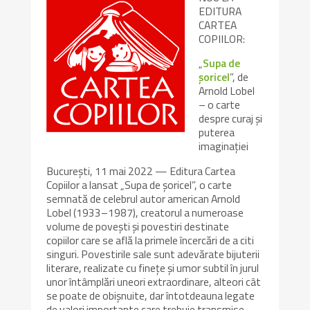
EDITURA
CARTEA
COPIILOR:
„
Supa de
șoricel
”, de
Arnold Lobel
– o carte
despre curaj și
puterea
imaginației
București, 11 mai 2022 — Editura Cartea
Copiilor a lansat „Supa de șoricel”, o carte
semnată de celebrul autor american Arnold
Lobel (1933–1987), creatorul a numeroase
volume de povești și povestiri destinate
copiilor care se află la primele încercări de a citi
singuri. Povestirile sale sunt adevărate bijuterii
literare, realizate cu finețe și umor subtil în jurul
unor întâmplări uneori extraordinare, alteori cât
se poate de obișnuite, dar întotdeauna legate
de valori importante care trebuie transmise