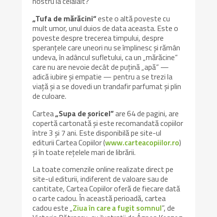
nostru la celălalt?
„Tufa de mărăcini“
este o altă poveste cu
mult umor, unul duios de data aceasta. Este o
poveste despre trecerea timpului, despre
speranțele care uneori nu se împlinesc și rămân
undeva, în adâncul sufletului, ca un „mărăcine“
care nu are nevoie decât de puțină „apă“ —
adică iubire și empatie — pentru a se trezi la
viață și a se dovedi un trandafir parfumat și plin
de culoare.
Cartea
„Supa de șoricel”
are 64 de pagini, are
copertă cartonată și este recomandată copiilor
între 3 şi 7 ani. Este disponibilă pe site-ul
editurii Cartea Copiilor (
www.carteacopiilor.ro
)
și în toate rețelele mari de librării.
La toate comenzile online realizate direct pe
site-ul editurii, indiferent de valoare sau de
cantitate, Cartea Copiilor oferă de fiecare dată
o carte cadou. În această perioadă, cartea
cadou este „
Ziua în care a fugit somnul
”, de