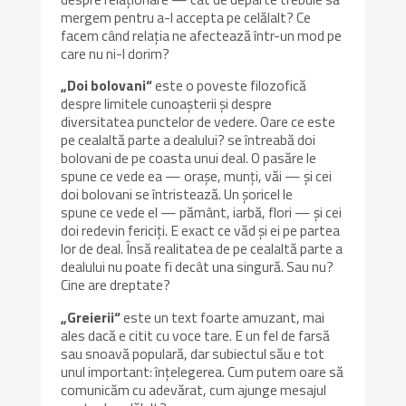
mergem pentru a-l accepta pe celălalt? Ce
facem când relația ne afectează într-un mod pe
care nu ni-l dorim?
„Doi bolovani“
este o poveste filozofică
despre limitele cunoașterii și despre
diversitatea punctelor de vedere. Oare ce este
pe cealaltă parte a dealului? se întreabă doi
bolovani de pe coasta unui deal. O pasăre le
spune ce vede ea — orașe, munți, văi — și cei
doi bolovani se întristează. Un șoricel le
spune ce vede el — pământ, iarbă, flori — și cei
doi redevin fericiți. E exact ce văd și ei pe partea
lor de deal. Însă realitatea de pe cealaltă parte a
dealului nu poate fi decât una singură. Sau nu?
Cine are dreptate?
„Greierii“
este un text foarte amuzant, mai
ales dacă e citit cu voce tare. E un fel de farsă
sau snoavă populară, dar subiectul său e tot
unul important: înțelegerea. Cum putem oare să
comunicăm cu adevărat, cum ajunge mesajul