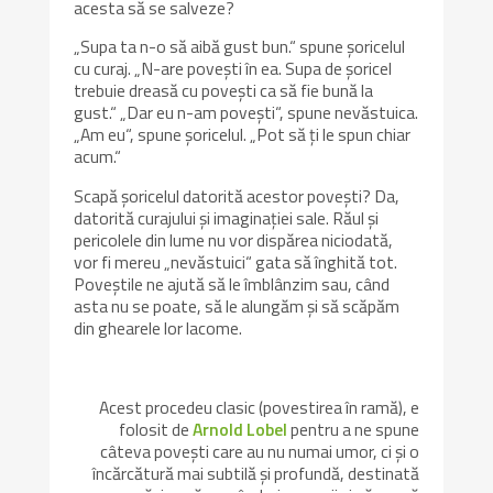
acesta să se salveze?
„Supa ta n-o să aibă gust bun.“ spune șoricelul
cu curaj. „N-are povești în ea. Supa de șoricel
trebuie dreasă cu povești ca să fie bună la
gust.“ „Dar eu n-am povești“, spune nevăstuica.
„Am eu“, spune șoricelul. „Pot să ți le spun chiar
acum.“
Scapă șoricelul datorită acestor povești? Da,
datorită curajului și imaginației sale. Răul și
pericolele din lume nu vor dispărea niciodată,
vor fi mereu „nevăstuici“ gata să înghită tot.
Poveștile ne ajută să le îmblânzim sau, când
asta nu se poate, să le alungăm și să scăpăm
din ghearele lor lacome.
Acest procedeu clasic (povestirea în ramă), e
folosit de
Arnold Lobel
pentru a ne spune
câteva povești care au nu numai umor, ci și o
încărcătură mai subtilă și profundă, destinată