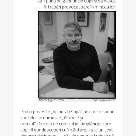
să-i pună pe gânduri pe copii și să nască
întrebări provocatoare în mintea lor.
Prima poveste „de pus în supă“ pe care o spune
șoricelul se numește „Albinele și
noroiul“. Dincolo de comicul întâmplării pe care
copiii îl vor descoperi cu încântare, este un text
despre relaționare — cât de departe trebuie să