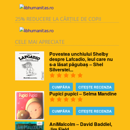
25% REDUCERE LA CĂRȚILE DE COPII
CELE MAI APRECIATE
Povestea unchiului Shelby
despre Lafcadio, leul care nu
s-a lăsat păgubaș – Shel
Silverstei...
CUMPĂRA
CITEȘTE RECENZIA
Pupici pupici – Selma Mandine
CUMPĂRA
CITEȘTE RECENZIA
AniMalcolm – David Baddiel,
Jim Field