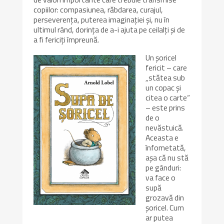
copiilor: compasiunea, răbdarea, curajul,
perseverența, puterea imaginației și, nu în
ultimul rând, dorința de a-i ajuta pe ceilalți și de
a fi fericiți împreună.
Un șoricel
fericit – care
„stătea sub
un copac și
citea o carte“
– este prins
de o
nevăstuică.
Aceasta e
înfometată,
așa că nu stă
pe gânduri:
va face o
supă
grozavă din
șoricel. Cum
ar putea