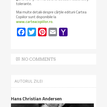
tolerante.
Mai multe detalii despre cărțile editurii Cartea
Copiilor sunt disponibile la
www.carteacopiilor.ro
.
Facebook
Twitter
Pinterest
Email
Yahoo
Mail
NO COMMENTS
AUTORUL ZILEI
Hans Christian Andersen