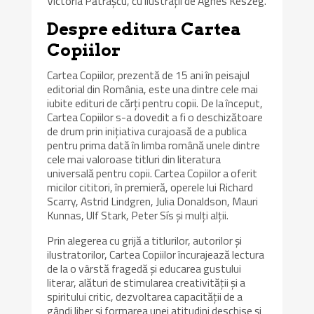
Victoria Pătrașcu, cu ilustrații de Ágnes Keszeg.
Despre editura Cartea
Copiilor
Cartea Copiilor, prezentă de 15 ani în peisajul
editorial din România, este una dintre cele mai
iubite edituri de cărți pentru copii. De la început,
Cartea Copiilor s-a dovedit a fi o deschizătoare
de drum prin inițiativa curajoasă de a publica
pentru prima dată în limba română unele dintre
cele mai valoroase titluri din literatura
universală pentru copii. Cartea Copiilor a oferit
micilor cititori, în premieră, operele lui Richard
Scarry, Astrid Lindgren, Julia Donaldson, Mauri
Kunnas, Ulf Stark, Peter Sís și mulți alții.
Prin alegerea cu grijă a titlurilor, autorilor și
ilustratorilor, Cartea Copiilor încurajează lectura
de la o vârstă fragedă și educarea gustului
literar, alături de stimularea creativității și a
spiritului critic, dezvoltarea capacității de a
gândi liber și formarea unei atitudini deschise și