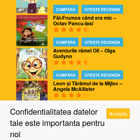
CUMPĂRA
CITEȘTE RECENZIA
Făt-Frumos când era mic –
Octav Pancu-Iasi
CUMPĂRA
CITEȘTE RECENZIA
Aventurile râmei Oli – Olga
Gudynn
CUMPĂRA
CITEȘTE RECENZIA
Leon și Tărâmul de la Mijloc –
Angela McAllister
CUMPĂRA
CITEȘTE RECENZIA
Confidentialitatea datelor
Accepta
Biblioteca ursului – Poppy
tale este importanta pentru
Bishop, Alison Edgson
noi