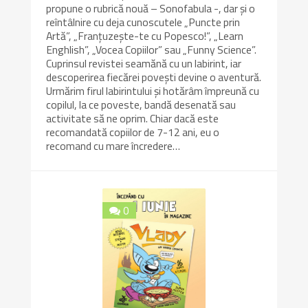
propune o rubrică nouă – Sonofabula -, dar şi o
reîntâlnire cu deja cunoscutele „Puncte prin
Artă”, „Franţuzeşte-te cu Popesco!”, „Learn
Enghlish”, „Vocea Copiilor” sau „Funny Science”.
Cuprinsul revistei seamănă cu un labirint, iar
descoperirea fiecărei povești devine o aventură.
Urmărim firul labirintului și hotărâm împreună cu
copilul, la ce poveste, bandă desenată sau
activitate să ne oprim. Chiar dacă este
recomandată copiilor de 7-12 ani, eu o
recomand cu mare încredere…
0