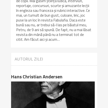
de copii. Mai găsim știința ludică, interviuri,
reportaje, concursuri, scurte și amuzante lecții
în engleza sau franceza și rubrici interactive. Ce
mai, un tumult de bun gust, culoare, liric, joc
puse la un loc în revista Fabulafia. Daca este
bună sau nu, ar trebui să-l las pe băiatul meu,
Petru, de 9 ani să spună. De fapt, nu a mai lăsat
revista din mână până nu a terminat tot de
citit. Am făcut aici și acum…
AUTORUL ZILEI
Hans Christian Andersen