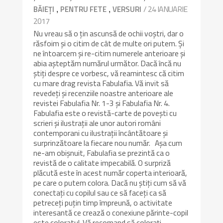
,
,
/ 24 IANUARIE
BĂIEȚI
PENTRU FETE
VERSURI
2017
Nu vreau să o țin ascunsă de ochii voștri, dar o
răsfoim și o citim de cât de multe ori putem. Și
ne întoarcem și re-citim numerele anterioare și
abia așteptăm numărul următor. Dacă încă nu
știți despre ce vorbesc, vă reamintesc că citim
cu mare drag revista Fabulafia. Vă invit să
revedeți și recenziile noastre anterioare ale
revistei Fabulafia Nr. 1-3 și Fabulafia Nr. 4.
Fabulafia este o revistă-carte de poveşti cu
scrieri şi ilustraţii ale unor autori români
contemporani cu ilustrații încântătoare și
surprinzătoare la fiecare nou număr. Așa cum
ne-am obișnuit, Fabulafia se prezintă ca o
revistă de o calitate impecabilă. O surpriză
plăcută este în acest număr coperta interioară,
pe care o putem colora. Dacă nu știți cum să vă
conectați cu copilul sau ce să faceți ca să
petreceți puțin timp împreună, o activitate
interesantă ce crează o conexiune părinte-copil
este coloratul. Vă recomand să colorați