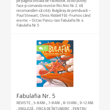
pe pagina oficiala de Facebook. Acolo puteți
face și comanda revistei Rici Arici Nr. 2. Vă
recomandăm să citiți: Bulgăraş de primăvară –
Paul Stewart, Chriss Riddell Făt-Frumos când
era mic – Octav Pancu-Iasi Fabulafia Nr. 4
Fabulafia Nr. 5
0
10/10
Fabulafia Nr. 5
,
,
,
,
REVISTE
5-8 ANI
7-8 ANI
8-10 ANI
9-12 ANI
,
,
,
ENGLEZĂ
FRICA DE ÎNTUNERIC
PENTRU