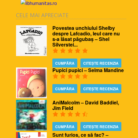
CELE MAI APRECIATE
Povestea unchiului Shelby
despre Lafcadio, leul care nu
s-a lăsat păgubaș – Shel
Silverstei...
CUMPĂRA
CITEȘTE RECENZIA
Pupici pupici – Selma Mandine
CUMPĂRA
CITEȘTE RECENZIA
AniMalcolm – David Baddiel,
Jim Field
CUMPĂRA
CITEȘTE RECENZIA
Sunt furios, ce să fac? –