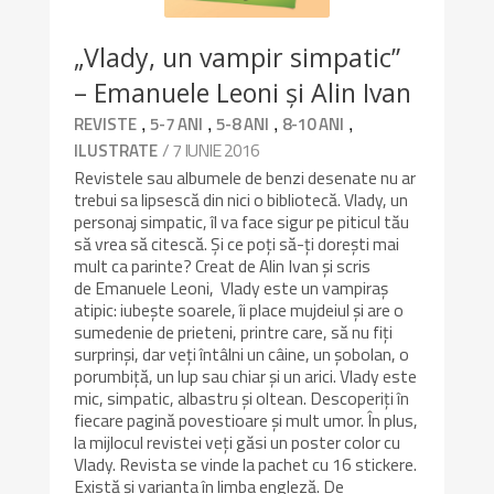
„Vlady, un vampir simpatic”
– Emanuele Leoni și Alin Ivan
,
,
,
,
REVISTE
5-7 ANI
5-8 ANI
8-10 ANI
/ 7 IUNIE 2016
ILUSTRATE
Revistele sau albumele de benzi desenate nu ar
trebui sa lipsescă din nici o bibliotecă. Vlady, un
personaj simpatic, îl va face sigur pe piticul tău
să vrea să citescă. Și ce poți să-ți dorești mai
mult ca parinte? Creat de Alin Ivan și scris
de Emanuele Leoni, Vlady este un vampiraș
atipic: iubește soarele, îi place mujdeiul și are o
sumedenie de prieteni, printre care, să nu fiți
surprinși, dar veți întâlni un câine, un șobolan, o
porumbiță, un lup sau chiar și un arici. Vlady este
mic, simpatic, albastru și oltean. Descoperiți în
fiecare pagină povestioare și mult umor. În plus,
la mijlocul revistei veți găsi un poster color cu
Vlady. Revista se vinde la pachet cu 16 stickere.
Există și varianta în limba engleză. De