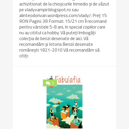
achizitionat de la chioșcurile Inmedio și de văzut
pe vladyvampir.blogspot.ro sau
alinteodorivan.wordpress.com/vlady/. Preț 15
RON Pagini: 38 Format: 15/21 cm Îl recomand
pentru vârstele 5-8 ani, în special copiilor care
nu au cititul ca hobby. Vă puteți îmbogăți
colecția de benzi desenate de aici. Vă
recomandăm și Istoria Benzii desenate
romănești 1821-2010 Vă recomandăm să
citiți:
1