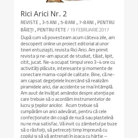
Rici Arici Nr. 2
,
,
,
,
REVISTE
3-5 ANI
5-8 ANI
7-8 ANI
PENTRU
,
/ 19 FEBRUARIE 2017
BĂIEȚI
PENTRU FETE
După cum vă povesteam acum câteva zile, am
descoperit online un proiect editorial al unor
tineri entuziaști, revista Rici Arici. Am primit
revista și ne-am apucat de studiat, tăiat, lipit,
citit, jucat. Ne-a ocupat timpul vreo 3-4 ore cu
activități plăcute, interesante și momente de
conectare mama-copil de calitate. Bine, că ne-
am capsat degețelele încercând să realizăm
piramidele arici, dar accidente se mai întâmplă.
Am avut de învățat amândoi despre atenția pe
care trebuie să o acordăm instrumentelor de
lucru și țepilor aricilor. Acum trebuie să
cumpărăm un arici adevărat, pentru că cele
confecționate din coajă de nucă sau plastelină
nu ne mai satisfac. Vă invit cu zâmbetul pe buze
să o răsfoiți, să petreceți timp împreună cu
copilul și să vă antrenați în joaca cu hârtie –