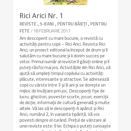
Rici Arici Nr. 1
,
,
,
REVISTE
5-8 ANI
PENTRU BĂIEȚI
PENTRU
/ 18 FEBRUARIE 2017
FETE
Am descoperit cu mare bucurie, o revistă cu
activități pentru copii – Rici Arici. Revista Rici
Arici, un proiect editorial la început de drum și îl
salutăm cu mare bucurie și îi dorim succes pe
viitor. Primul număr al revistei îl găsiți online și îl
puteți răsfoi mai jos. Activitățile din Rici Arici, vă
ajută să umpleți timpul copilului cu activități
plăcute, interesante și atractive. Se adresează
copii cu vârste între 3 şi 8 ani și se dorește un
mijloc de învăţare prin joc. Descoperiți fișe de
lucru, ghicitori, povestiri scurte, jocuri, exerciții
de dicție, informații de cultură generală și multe
altele. Vă las să le descoperiți A apărut și Rici
Arici, numărul 2, în varianta tipărită. Vă voi
povesti despre el curând. Preţul de vânzare al
unei reviste este: 9 lei. Echipa o puteți cunoaște