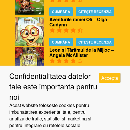
CUMPĂRA
CITEȘTE RECENZIA
Aventurile râmei Oli – Olga
Gudynn
CUMPĂRA
CITEȘTE RECENZIA
Leon și Tărâmul de la Mijloc –
Angela McAllister
CUMPĂRA
CITEȘTE RECENZIA
Confidentialitatea datelor
Accepta
Biblioteca ursului – Poppy
tale este importanta pentru
Bishop, Alison Edgson
noi
CUMPĂRA
CITEȘTE RECENZIA
Acest website foloseste cookies pentru
Cinci minute de răgaz – Jill
imbunatatirea experientei tale, pentru
Murphy
analiza de trafic, statistici si marketing si
pentru integrare cu retelele sociale.