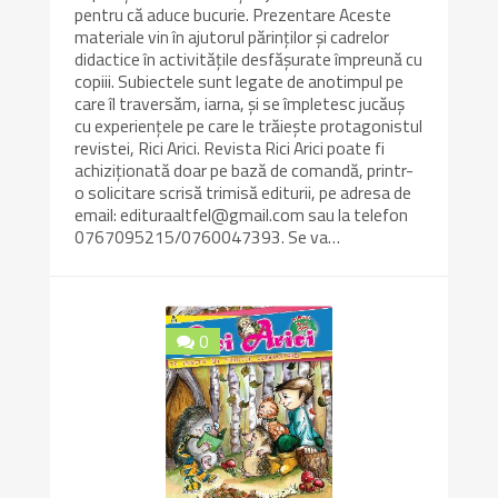
pentru că aduce bucurie. Prezentare Aceste
materiale vin în ajutorul părinţilor şi cadrelor
didactice în activităţile desfăşurate împreună cu
copiii. Subiectele sunt legate de anotimpul pe
care îl traversăm, iarna, şi se împletesc jucăuş
cu experienţele pe care le trăieşte protagonistul
revistei, Rici Arici. Revista Rici Arici poate fi
achiziţionată doar pe bază de comandă, printr-
o solicitare scrisă trimisă editurii, pe adresa de
email: edituraaltfel@gmail.com sau la telefon
0767095215/0760047393. Se va…
0