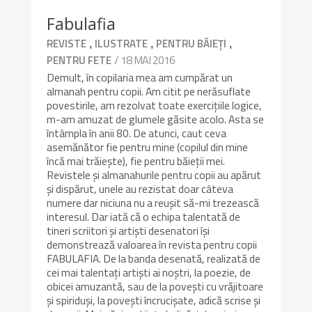
Fabulafia
,
,
,
REVISTE
ILUSTRATE
PENTRU BĂIEȚI
/ 18 MAI 2016
PENTRU FETE
Demult, în copilaria mea am cumpărat un
almanah pentru copii. Am citit pe nerăsuflate
povestirile, am rezolvat toate exercițiile logice,
m-am amuzat de glumele găsite acolo. Asta se
întâmpla în anii 80. De atunci, caut ceva
asemănător fie pentru mine (copilul din mine
încă mai trăiește), fie pentru băieții mei.
Revistele și almanahurile pentru copii au apărut
și dispărut, unele au rezistat doar câteva
numere dar niciuna nu a reușit să-mi trezească
interesul. Dar iată că o echipa talentată de
tineri scriitori și artiști desenatori își
demonstrează valoarea în revista pentru copii
FABULAFIA. De la banda desenată, realizată de
cei mai talentați artiști ai noștri, la poezie, de
obicei amuzantă, sau de la povești cu vrăjitoare
și spiriduși, la povești încrucișate, adică scrise și