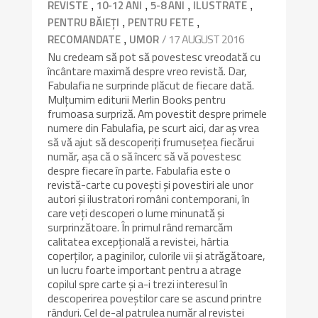
,
,
,
,
REVISTE
10-12 ANI
5-8 ANI
ILUSTRATE
,
,
PENTRU BĂIEȚI
PENTRU FETE
,
/ 17 AUGUST 2016
RECOMANDATE
UMOR
Nu credeam să pot să povestesc vreodată cu
încântare maximă despre vreo revistă. Dar,
Fabulafia ne surprinde plăcut de fiecare dată.
Mulțumim editurii Merlin Books pentru
frumoasa surpriză. Am povestit despre primele
numere din Fabulafia, pe scurt aici, dar aș vrea
să vă ajut să descoperiți frumusețea fiecărui
număr, așa că o să încerc să vă povestesc
despre fiecare în parte. Fabulafia este o
revistă-carte cu povești și povestiri ale unor
autori și ilustratori români contemporani, în
care veți descoperi o lume minunată și
surprinzătoare. În primul rând remarcăm
calitatea excepțională a revistei, hârtia
coperților, a paginilor, culorile vii și atrăgătoare,
un lucru foarte important pentru a atrage
copilul spre carte și a-i trezi interesul în
descoperirea poveștilor care se ascund printre
rânduri. Cel de-al patrulea număr al revistei