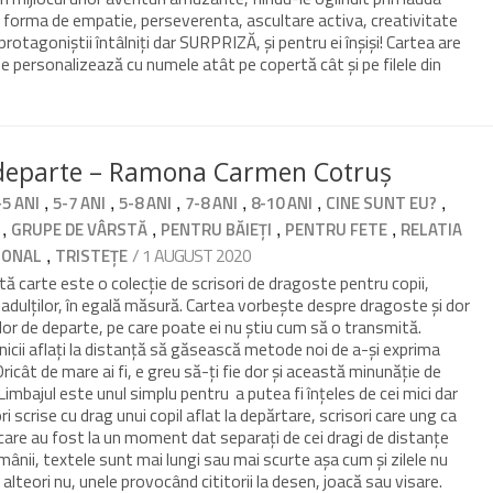
b forma de empatie, perseverenta, ascultare activa, creativitate
agoniștii întâlniți dar SURPRIZĂ, și pentru ei înșiși! Cartea are
 personalizează cu numele atât pe copertă cât și pe filele din
 departe – Ramona Carmen Cotruș
,
,
,
,
,
,
-5 ANI
5-7 ANI
5-8 ANI
7-8 ANI
8-10 ANI
CINE SUNT EU?
,
,
,
,
GRUPE DE VÂRSTĂ
PENTRU BĂIEȚI
PENTRU FETE
RELATIA
,
/ 1 AUGUST 2020
IONAL
TRISTEȚE
 carte este o colecție de scrisori de dragoste pentru copii,
, adulților, în egală măsură. Cartea vorbește despre dragoste și dor
celor de departe, pe care poate ei nu știu cum să o transmită.
nicii aflați la distanță să găsească metode noi de a-și exprima
Oricât de mare ai fi, e greu să-ți fie dor și această minunăție de
 Limbajul este unul simplu pentru a putea fi înțeles de cei mici dar
ori scrise cu drag unui copil aflat la depărtare, scrisori care ung ca
 care au fost la un moment dat separați de cei dragi de distanțe
mânii, textele sunt mai lungi sau mai scurte așa cum și zilele nu
 alteori nu, unele provocând cititorii la desen, joacă sau visare.