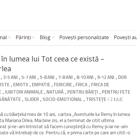
nal
Părinți
Blog
Povești personalizate
Povești a
în lumea lui Tot ceea ce există –
rlea
,
,
,
,
,
,
,
3-5 ANI
5-7 ANI
5-8 ANI
7-8 ANI
8-10 ANI
9-12 ANI
DOR
,
,
,
,
,
OSTE
EMOTII
EMPATIE
FERICIRE
FRICA
FRICA DE
,
,
,
,
E
IUBITORI ANIMALE
NATURĂ
PENTRU BĂIEȚI
PENTRU FETE
,
,
,
/ 2 IULIE
SĂNĂTATE
SLIDER
SOCIO-EMOTIONAL
TRISTEȚE
nă cu băiețelul meu de 10 ani, cartea „Aventurile lui Remy în lumea
ta Mariana Orlea. Mai bine zis, el a terminat de citit ultima
rat și ne-am întristat să facem cunoștință cu Remy și iar ne-am
oate vă întrebați de ce. Pentru că, e prima carte pe care am citit-o