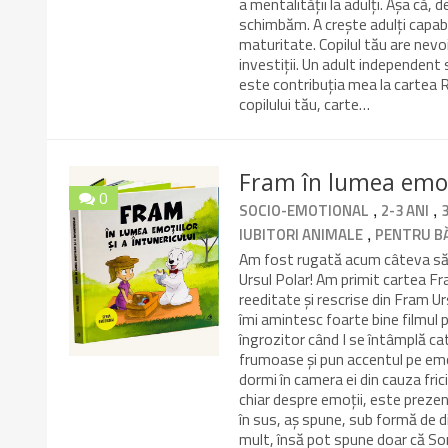
a mentalității la adulți. Așa că, 
schimbăm. A crește adulți capabi
maturitate. Copilul tău are nevo
investiții. Un adult independent
este contribuția mea la cartea 
copilului tău, carte…
Fram în lumea emoții
0
,
,
SOCIO-EMOTIONAL
2-3 ANI
8/10
,
IUBITORI ANIMALE
PENTRU BĂ
Am fost rugată acum câteva săpt
Ursul Polar! Am primit cartea Fra
reeditate și rescrise din Fram Urs
îmi amintesc foarte bine filmul 
îngrozitor când I se întâmplă cat
frumoase și pun accentul pe emoți
dormi în camera ei din cauza frici
chiar despre emoții, este prezent
în sus, aș spune, sub formă de di
mult, însă pot spune doar că Son