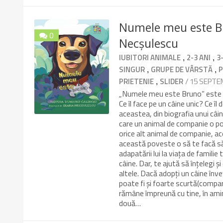
Numele meu este Br
0
Necșulescu
10/10
,
,
IUBITORI ANIMALE
2-3 ANI
3
,
,
SINGUR
GRUPE DE VÂRSTĂ
P
,
/ 15 SEPTE
PRIETENIE
SLIDER
„Numele meu este Bruno” este o
Ce îl face pe un câine unic? Ce îl
aceastea, din biografia unui câi
care un animal de companie o poa
orice alt animal de companie, a
această poveste o să te facă să
adapatării lui la viața de famili
câine. Dar, te ajută să înțelegi și
altele. Dacă adopți un câine înveț
poate fi și foarte scurtă(comparat
rămâne împreună cu tine, în amin
două…