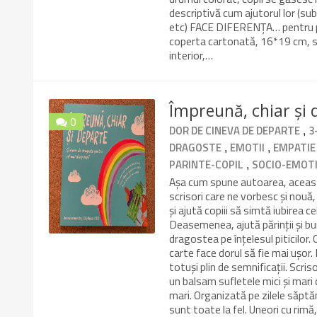
descriptivă cum ajutorul lor (su
etc) FACE DIFERENȚA… pentru prot
coperta cartonată, 16*19 cm, se
interior,…
Împreună, chiar și
0
,
DOR DE CINEVA DE DEPARTE
3
9.8/10
,
,
DRAGOSTE
EMOTII
EMPATIE
,
PARINTE-COPIL
SOCIO-EMOT
Așa cum spune autoarea, această
scrisori care ne vorbesc și nouă
și ajută copiii să simtă iubirea 
Deasemenea, ajută părinții și bu
dragostea pe înțelesul piticilor. 
carte face dorul să fie mai ușor.
totuși plin de semnificații. Scris
un balsam sufletele mici și mari
mari. Organizată pe zilele săptă
sunt toate la fel. Uneori cu rimă,