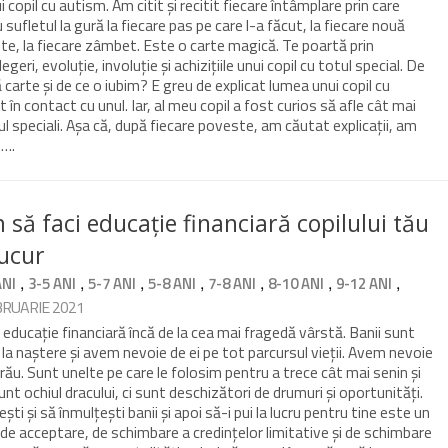
 copil cu autism. Am citit și recitit fiecare întâmplare prin care
ufletul la gură la fiecare pas pe care l-a făcut, la fiecare nouă
tite, la fiecare zâmbet. Este o carte magică. Te poartă prin
egeri, evoluție, involuție și achizițiile unui copil cu totul special. De
carte și de ce o iubim? E greu de explicat lumea unui copil cu
 în contact cu unul. Iar, al meu copil a fost curios să afle cât mai
ul speciali. Așa că, după fiecare poveste, am căutat explicații, am
m….
 să faci educație financiară copilului tău
ucur
,
,
,
,
,
,
,
ANI
3-5 ANI
5-7 ANI
5-8 ANI
7-8 ANI
8-10 ANI
9-12 ANI
BRUARIE 2021
e educație financiară încă de la cea mai fragedă vârstă. Banii sunt
 la naștere și avem nevoie de ei pe tot parcursul vieții. Avem nevoie
 rău. Sunt unelte pe care le folosim pentru a trece cât mai senin și
unt ochiul dracului, ci sunt deschizători de drumuri și oportunități.
ști și să înmulțești banii și apoi să-i pui la lucru pentru tine este un
de acceptare, de schimbare a credințelor limitative și de schimbare