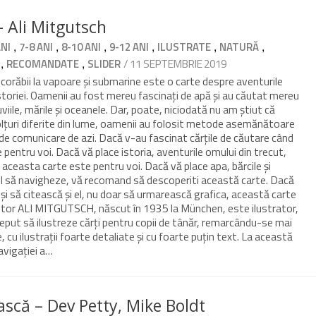
 Ali Mitgutsch
,
,
,
,
,
,
ANI
7-8 ANI
8-10 ANI
9-12 ANI
ILUSTRATE
NATURĂ
,
,
/ 11 SEPTEMBRIE 2019
RECOMANDATE
SLIDER
i corăbii la vapoare și submarine este o carte despre aventurile
 istoriei. Oamenii au fost mereu fascinați de apă și au căutat mereu
viile, mările și oceanele. Dar, poate, niciodată nu am știut că
colțuri diferite din lume, oamenii au folosit metode asemănătoare
l de comunicare de azi. Dacă v-au fascinat cărțile de căutare când
 pentru voi. Dacă vă place istoria, aventurile omului din trecut,
 aceasta carte este pentru voi. Dacă vă place apa, bărcile și
ul să navigheze, vă recomand să descoperiti această carte. Dacă
ul și să citească și el, nu doar să urmarească grafica, această carte
utor ALI MITGUTSCH, născut în 1935 la München, este ilustrator,
început să ilustreze cărți pentru copii de tânăr, remarcându-se mai
cu ilustrații foarte detaliate și cu foarte puțin text. La această
avigației a…
ască – Dev Petty, Mike Boldt