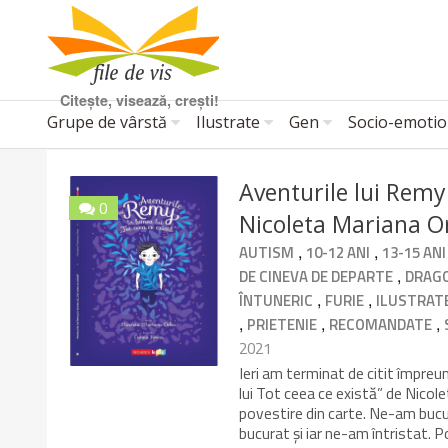
Citește, visează, crești!
Grupe de vârstă
Ilustrate
Gen
Socio-emotio
Aventurile lui Remy 
0
Nicoleta Mariana O
10/10
,
,
AUTISM
10-12 ANI
13-15 ANI
,
DE CINEVA DE DEPARTE
DRAG
,
,
ÎNTUNERIC
FURIE
ILUSTRAT
,
,
,
PRIETENIE
RECOMANDATE
2021
Ieri am terminat de citit împreu
lui Tot ceea ce există” de Nicole
povestire din carte. Ne-am bucu
bucurat și iar ne-am întristat. P