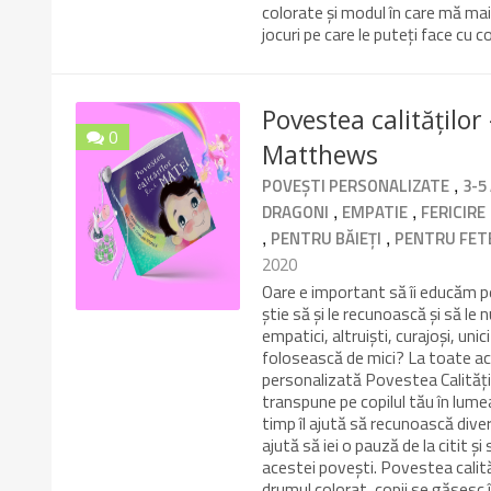
colorate și modul în care mă mai
jocuri pe care le puteți face cu c
Povestea calitățilo
0
Matthews
10/10
,
POVEȘTI PERSONALIZATE
3-5
,
,
DRAGONI
EMPATIE
FERICIRE
,
,
PENTRU BĂIEȚI
PENTRU FET
2020
Oare e important să îi educăm pe
știe să și le recunoască și să l
empatici, altruiști, curajoși, uni
folosească de mici? La toate ace
personalizată Povestea Calități
transpune pe copilul tău în lumea 
timp îl ajută să recunoască diver
ajută să iei o pauză de la citit ș
acestei povești. Povestea calităț
drumul colorat, copii se găsesc î