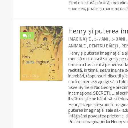
Fiind o lectură plăcută, melodio
spune eu, poate și mai mari dacă
Henry și puterea im
0
,
,
IMAGINAȚIE
5-7 ANI
5-8 ANI
10/10
,
,
ANIMALE
PENTRU BĂIEȚI
PE
Henry și puterea imaginației a a
meu să o citească singur și pe c
Cartea a fost citită pe nerăsufla
recitită, în tihnă, seara înainte 
întrebări, răspunsuri, discuții și
dacă o exersezi ajungi să o folo
Skye Byrne și Nic George prezin
internațional SECRETUL, al scriit
îl sfătuiește pe băiat să-și folo
Henry începe să-și pună imagina
puterea imaginației sale să-l a
Înfățișând povestea prieteniei din
Puterea imaginației lui Henry va 