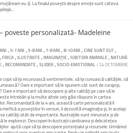
muțăream eu :)). La finalul poveștii despre emoții sunt câteva
opilașii…
r – poveste personalizată- Madeleine
,
,
,
,
,
,
 ANI
5-7 ANI
5-8 ANI
7-8 ANI
8-10 ANI
CINE SUNT EU?
,
,
,
,
,
FRICA
ILUSTRATE
IMAGINAȚIE
IUBITORI ANIMALE
NATURĂ
,
,
,
/ 24 OCTOMBRIE
E
RECOMANDATE
SLIDER
SOCIO-EMOTIONAL
 copii să își recunoască sentimentele, să își cunoască calitățile, să
e numească? Oare e important să le spunem cât sunt de curajoși,
ci? Oare e important să descopere și alte calități pe care să le
ste întrebări și la multe altele veți găsi răspuns în cartea
lor. Recomandată de la 4 ani, această carte personalizată îl
mirifică a poveștilor în versuri, îi dezvoltă imaginația și, în același
se calități atât de importante. Ilustrațiile sunt minunate și de
i să le explorezi. Descoperi în ilustrații candoarea și delicatețea
ilor ajută copii să își descopere potențialul și resursele. Urmărind
n mijlocul unor aventuri amuzante, fiindu-le oglindit prin lauda