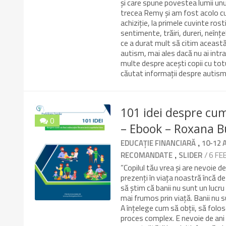
și care spune povestea lumii unui
trecea Remy și am fost acolo cu s
achiziție, la primele cuvinte ros
sentimente, trăiri, dureri, neînțel
ce a durat mult să citim această 
autism, mai ales dacă nu ai intrat
multe despre acești copii cu tot
căutat informații despre autis
101 idei despre cum
0
– Ebook – Roxana B
10/10
,
EDUCAȚIE FINANCIARĂ
10-12 
,
/ 6 FE
RECOMANDATE
SLIDER
”Copilul tău vrea și are nevoie d
prezenți în viața noastră încă de
să știm că banii nu sunt un lucru
mai frumos prin viață. Banii nu s
A înțelege cum să obții, să folose
proces complex. E nevoie de ani 