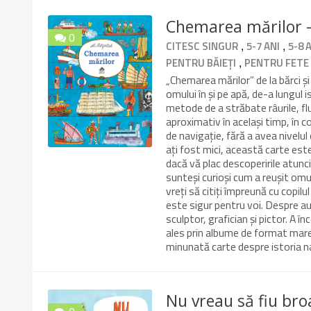
Chemarea mărilor –
0
,
,
CITESC SINGUR
5-7 ANI
5-8 
10/10
,
PENTRU BĂIEȚI
PENTRU FETE
„Chemarea mărilor” de la bărci ș
omului în și pe apă, de-a lungul
metode de a străbate râurile, flu
aproximativ în același timp, în 
de navigație, fără a avea nivelu
ați fost mici, această carte este
dacă vă plac descoperirile atunci
sunteși curioși cum a reușit om
vreți să citiți împreună cu copil
este sigur pentru voi. Despre a
sculptor, grafician și pictor. A 
ales prin albume de format mare, 
minunată carte despre istoria n
Nu vreau să fiu bro