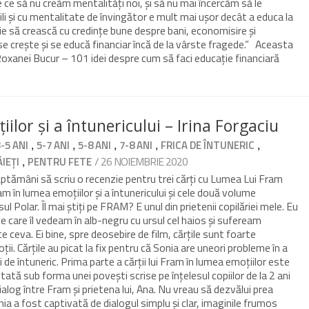
de ce să nu creăm mentalități noi, și să nu mai încercăm să le
li și cu mentalitate de învingător e mult mai ușor decât a educa la
ie să crească cu credințe bune despre bani, economisire și
 se crește și se educă financiar încă de la vârste fragede.” Aceasta
Roxanei Bucur – 101 idei despre cum să faci educație financiară
lor și a întunericului – Irina Forgaciu
,
,
,
,
,
3-5 ANI
5-7 ANI
5-8 ANI
7-8 ANI
FRICA DE ÎNTUNERIC
,
/ 26 NOIEMBRIE 2020
IEȚI
PENTRU FETE
ămâni să scriu o recenzie pentru trei cărți cu Lumea Lui Fram
m în lumea emoțiilor și a întunericului și cele două volume
ul Polar. Îl mai știți pe FRAM? E unul din prietenii copilăriei mele. Eu
pe care îl vedeam în alb-negru cu ursul cel haios și sufeream
e ceva. Ei bine, spre deosebire de film, cărțile sunt foarte
i. Cărțile au picat la fix pentru că Sonia are uneori probleme în a
i de întuneric. Prima parte a cărții lui Fram în lumea emoțiilor este
ată sub forma unei povești scrise pe înțelesul copiilor de la 2 ani
alog între Fram și prietena lui, Ana. Nu vreau să dezvălui prea
ia a fost captivată de dialogul simplu și clar, imaginile frumos