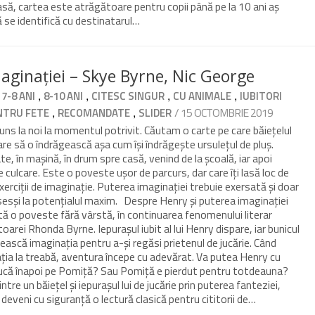
asă, cartea este atrăgătoare pentru copii până pe la 10 ani aș
 se identifică cu destinatarul…
aginației – Skye Byrne, Nic George
,
,
,
,
,
7-8 ANI
8-10 ANI
CITESC SINGUR
CU ANIMALE
IUBITORI
,
,
/ 15 OCTOMBRIE 2019
NTRU FETE
RECOMANDATE
SLIDER
juns la noi la momentul potrivit. Căutam o carte pe care băiețelul
are să o îndrăgească așa cum își îndrăgește ursulețul de pluș.
te, în mașină, în drum spre casă, venind de la școală, iar apoi
de culcare. Este o poveste ușor de parcurs, dar care îți lasă loc de
 exerciții de imaginație. Puterea imaginației trebuie exersată și doar
sesși la potențialul maxim. Despre Henry și puterea imaginației
tă o poveste fără vârstă, în continuarea fenomenului literar
oarei Rhonda Byrne. Iepurașul iubit al lui Henry dispare, iar bunicul
sească imaginația pentru a-și regăsi prietenul de jucărie. Când
ția la treabă, aventura începe cu adevărat. Va putea Henry cu
ducă înapoi pe Pomiță? Sau Pomiță e pierdut pentru totdeauna?
tre un băiețel și iepurașul lui de jucărie prin puterea fanteziei,
deveni cu siguranță o lectură clasică pentru cititorii de…