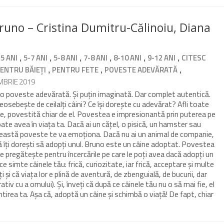
uno – Cristina Dumitru-Călinoiu, Diana
,
,
,
,
,
,
-5 ANI
5-7 ANI
5-8 ANI
7-8 ANI
8-10 ANI
9-12 ANI
CITESC
,
,
,
ENTRU BĂIEȚI
PENTRU FETE
POVESTE ADEVĂRATĂ
MBRIE 2019
 poveste adevărată. Și puțin imaginată. Dar complet autentică.
 deosebește de ceilalți câini? Ce își dorește cu adevărat? Afli toate
ne, povestită chiar de el. Povestea e impresionantă prin puterea pe
te avea în viața ta. Dacă ai un cățel, o pisică, un hamster sau
ceastă poveste te va emoționa. Dacă nu ai un animal de companie,
 îți dorești să adopți unul. Bruno este un câine adoptat. Povestea
e te pregătește pentru încercările pe care le poți avea dacă adopți un
 ce simte câinele tău: frică, curiozitate, iar frică, acceptare și multe
i și că viața lor e plină de aventură, de zbenguială, de bucurii, dar
iv cu a omului). Și, înveți că după ce câinele tău nu o să mai fie, el
tirea ta. Așa că, adoptă un câine și schimbă o viață! De fapt, chiar