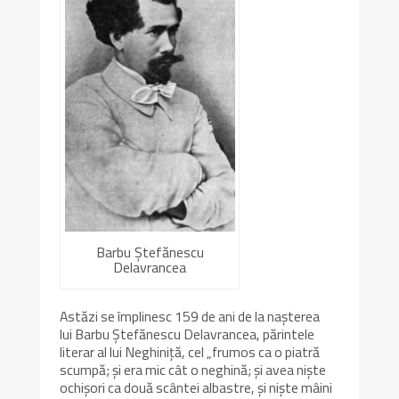
Barbu Ștefănescu
Delavrancea
Astăzi se împlinesc 159 de ani de la nașterea
lui Barbu Ștefănescu Delavrancea, părintele
literar al lui Neghiniță, cel „frumos ca o piatră
scumpă; şi era mic cât o neghină; şi avea nişte
ochişori ca două scântei albastre, şi nişte mâini