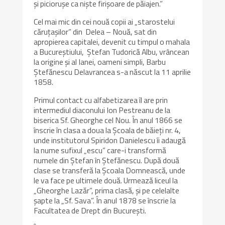
şi picioruşe ca nişte firişoare de păiajen.”
Cel mai mic din cei nouă copii ai „starostelui
căruţaşilor” din Delea – Nouă, sat din
apropierea capitalei, devenit cu timpul o mahala
a Bucureştiului, Ştefan Tudorică Albu, vrâncean
la origine şi al Ianei, oameni simpli, Barbu
Ștefănescu Delavrancea s-a născut la 11 aprilie
1858.
Primul contact cu alfabetizarea îl are prin
intermediul diaconului Ion Pestreanu de la
biserica Sf. Gheorghe cel Nou. În anul 1866 se
înscrie în clasa a doua la Şcoala de băieţi nr. 4,
unde institutorul Spiridon Danielescu îi adaugă
la nume sufixul „escu” care-i transformă
numele din Ştefan în Ştefănescu. După două
clase se transferă la Şcoala Domnească, unde
le va face pe ultimele două. Urmează liceul la
„Gheorghe Lazăr”, prima clasă, şi pe celelalte
şapte la „Sf. Sava”. În anul 1878 se înscrie la
Facultatea de Drept din Bucureşti.