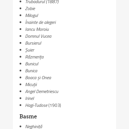
Trubadurul (1887)
Zobie
Milogul
Înainte de alegeri
Iancu Moroiu
Domnul Vucea
Bursierul
Șuier
Răzmerița
Bunicul
Bunica
Boaca și Onea
Micuții
Angel Demetriescu
Irinel
Hagi-Tudose
(1903)
Basme
Neghiniță