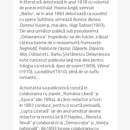
În literatură debutează în anul 1878 cu volumul
de poezii intitulat
Poiana lungă
, semnat
„Barbu”, iar în anul 1883 debutează ca nuvelist
cu opera
Sultănica
, urmează
Bunicul
,
Bunica
,
Domnul Vucea
şi, mai ales,
Hagi Tudose
(1903).
Din anul următor publică sub pseudonimul
„Delavrancea”. Inspirându-se din folclor, a lăsat
câteva basme de o neasemuită frumuseţe:
Neghiniţă
,
Palatul de Cleştar
,
Dăparte, Dăparte
,
Moş Crăciun
etc. Barbu Ştefănescu Delavrancea
este cunoscut publicului larg mai ales pentru
trilogia sa istorică:
Apus de soare
(1909),
Viforul
(1910),
Luceafărul
(1910), plină de un suflu
romantic.
Activitatea sa publicistică constă în
colaborarea cu ziarele „România Liberă” şi
„Epoca” (din 1884), al căror redactor a fost;
în 1887 conduce, pentru o scurtă perioadă,
„Lupta Literară” iar din anul următor devine
redactor la revista lui B.P.Hașdeu, „Revista
Nouă” şi colaborator la „Democraţia” şi „Voinţa
naţională”; din1893 începe colaborarea cu