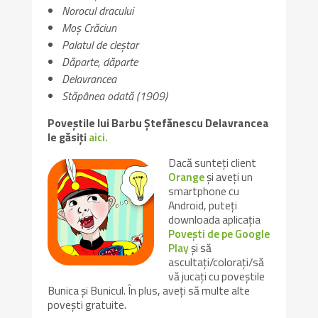
Norocul dracului
Moș Crăciun
Palatul de cleștar
Dăparte, dăparte
Delavrancea
Stăpânea odată (1909)
Poveștile lui Barbu Ștefănescu Delavrancea
le găsiți
aici.
Dacă sunteți client
Orange
și aveți un
smartphone cu
Android, puteți
downloada aplicația
Povești de pe Google
Play
și să
ascultați/colorați/să
vă jucați cu poveștile
Bunica și Bunicul. În plus, aveți să multe alte
povești gratuite.