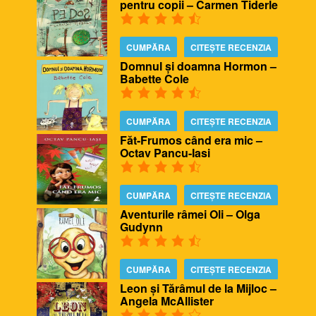
pentru copii – Carmen Tiderle
CUMPĂRA
CITEȘTE RECENZIA
Domnul și doamna Hormon –
Babette Cole
CUMPĂRA
CITEȘTE RECENZIA
Făt-Frumos când era mic –
Octav Pancu-Iasi
CUMPĂRA
CITEȘTE RECENZIA
Aventurile râmei Oli – Olga
Gudynn
CUMPĂRA
CITEȘTE RECENZIA
Leon și Tărâmul de la Mijloc –
Angela McAllister