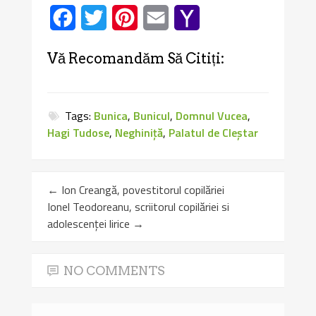
Facebook
Twitter
Pinterest
Email
Yahoo
Mail
Vă Recomandăm Să Citiți:
Tags:
Bunica
,
Bunicul
,
Domnul Vucea
,
Hagi Tudose
,
Neghiniţă
,
Palatul de Cleştar
←
Ion Creangă, povestitorul copilăriei
Ionel Teodoreanu, scriitorul copilăriei si
adolescenței lirice
→
NO COMMENTS