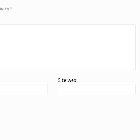
ate cu
*
Site web