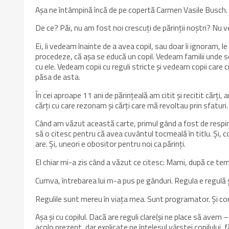
Așa ne întâmpină încă de pe copertă Carmen Vasile Busch. Și,
De ce? Păi, nu am fost noi crescuți de părinții noștri? Nu ved
Ei, îi vedeam înainte de a avea copil, sau doar îi ignoram
procedeze, că așa se educă un copil. Vedeam familii unde s
cu ele. Vedeam copii cu reguli stricte și vedeam copii care cr
păsa de asta.
În cei aproape 11 ani de părințeală am citit și recitit cărți, a
cărți cu care rezonam și cărți care mă revoltau prin sfaturi.
Când am văzut această carte, primul gând a fost de resping
să o citesc pentru că avea cuvântul tocmeală în titlu. Și, 
are. Și, uneori e obositor pentru noi ca părinți.
El chiar mi-a zis când a văzut ce citesc: Mami, după ce te
Cumva, întrebarea lui m-a pus pe gânduri. Regula e regulă ș
Regulile sunt mereu în viața mea. Sunt programator. Și comp
Așa și cu copilul. Dacă are reguli clare(și ne place să avem –
acolo prezent, dar explicate pe înțelesul vârstei copilului, 