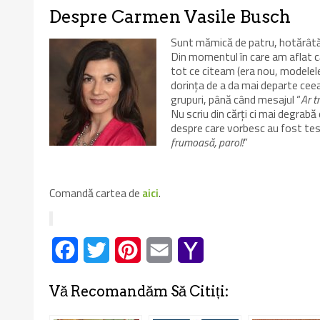
Despre Carmen Vasile Busch
Sunt mămică de patru, hotărâtă c
Din momentul în care am aflat c
tot ce citeam (era nou, modelel
dorința de a da mai departe ceea
grupuri, până când mesajul “
Ar t
Nu scriu din cărți ci mai degrabă d
despre care vorbesc au fost test
frumoasă, parol!
”
Comandă cartea de
aici
.
Facebook
Twitter
Pinterest
Email
Yahoo
Mail
Vă Recomandăm Să Citiți: