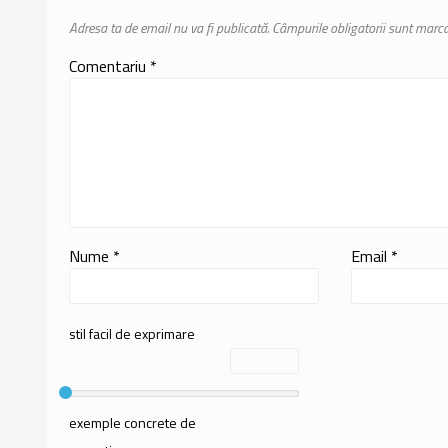
Adresa ta de email nu va fi publicată.
Câmpurile obligatorii sunt marc
Comentariu
*
Nume
*
Email
*
stil facil de exprimare
exemple concrete de