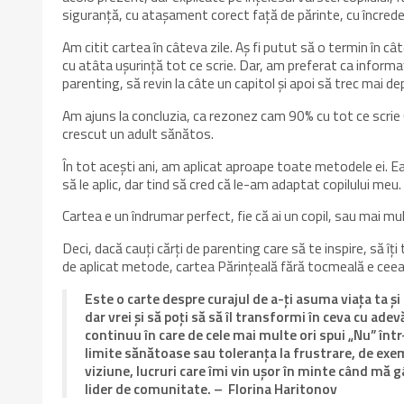
siguranță, cu atașament corect față de părinte, cu încredere
Am citit cartea în câteva zile. Aș fi putut să o termin în câte
cu atâta ușurință tot ce scrie. Dar, am preferat ca informaț
parenting, să revin la câte un capitol și apoi să trec mai de
Am ajuns la concluzia, ca rezonez cam 90% cu tot ce scrie 
crescut un adult sănătos.
În tot acești ani, am aplicat aproape toate metodele ei. E
să le aplic, dar tind să cred că le-am adaptat copilului meu.
Cartea e un îndrumar perfect, fie că ai un copil, sau mai mul
Deci, dacă cauți cărți de parenting care să te inspire, să îț
de aplicat metode, cartea Părințeală fără tocmeală e ceea 
Este o carte despre curajul de a-ți asuma viața ta și a
dar vrei și să poți să să îl transformi în ceva cu ade
continuu în care de cele mai multe ori spui „Nu” într
limite sănătoase sau toleranța la frustrare, de exem
viziune, lucruri care îmi vin ușor în minte când mă 
lider de comunitate. – Florina Haritonov