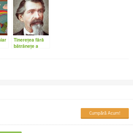
iar
Tinerețea fără
bătrânețe a
basmelor lui
ruș
Petre Ispirescu
Cumpără Acum!