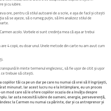
 și cu iubire.
va ore, pentru că stilul autoarei de a scrie, e așa de facil și citești
ia să se așeze, să o rumeg puțin, să îmi analizez stilul de
parte.
Carmen acolo. Vorbele ei sunt credința mea că așa ar trebui
a are 4 copii, eu doar unul. Unele metode din carte nu am avut cum
ți.
i transpună în minte termenul englezesc, să fie ușor de citit și ușor
ce trebuie să citești.
 copiilor tăi ca pe un dar pe care nu numai că vrei să îl îngrijești,
vărat minunat. Iar acest lucru nu e la întâmplare, eu un proces
-un mod care să le ofere copiilor ocazia de a învăța despre
plu. Iar asta necesită iubire de oameni, energie, perseverență,
gândesc la Carmen nu numai ca părinte, dar și ca antreprenor și