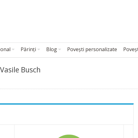
ional
Părinți
Blog
Povești personalizate
Poveșt
Vasile Busch