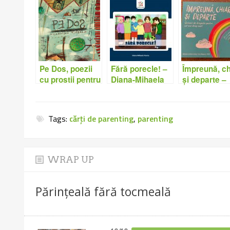
Pe Dos, poezii
Fără porecle! –
Împreună, ch
cu prostii pentru
Diana-Mihaela
și departe –
copii – Carmen
Tenciu
Ramona
Tiderle
Carmen Cot
Tags:
cărți de parenting
,
parenting
WRAP UP
Părințeală fără tocmeală