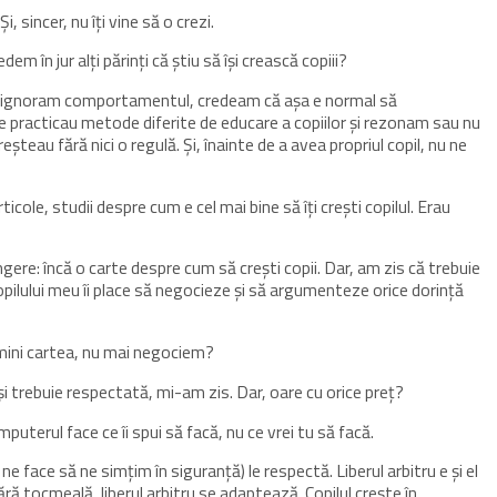
 sincer, nu îți vine să o crezi.
em în jur alți părinți că știu să își crească copiii?
, le ignoram comportamentul, credeam că așa e normal să
e practicau metode diferite de educare a copiilor și rezonam sau nu
eșteau fără nici o regulă. Și, înainte de a avea propriul copil, nu ne
rticole, studii despre cum e cel mai bine să îți crești copilul. Erau
ere: încă o carte despre cum să crești copii. Dar, am zis că trebuie
copilului meu îi place să negocieze și să argumenteze orice dorință
rmini cartea, nu mai negociem?
i trebuie respectată, mi-am zis. Dar, oare cu orice preț?
uterul face ce îi spui să facă, nu ce vrei tu să facă.
 ne face să ne simțim în siguranță) le respectă. Liberul arbitru e și el
fără tocmeală, liberul arbitru se adaptează. Copilul crește în