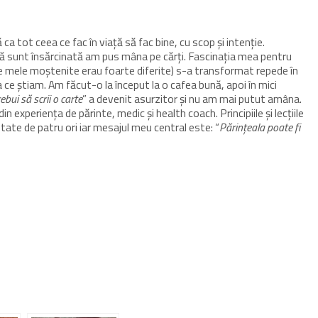
a tot ceea ce fac în viață să fac bine, cu scop și intenție.
ă sunt însărcinată am pus mâna pe cărți. Fascinația mea pentru
e mele moștenite erau foarte diferite) s-a transformat repede în
 ce știam. Am făcut-o la început la o cafea bună, apoi în mici
rebui să scrii o carte
” a devenit asurzitor și nu am mai putut amâna.
in experiența de părinte, medic și health coach. Principiile și lecțiile
ate de patru ori iar mesajul meu central este: “
Părințeala poate fi