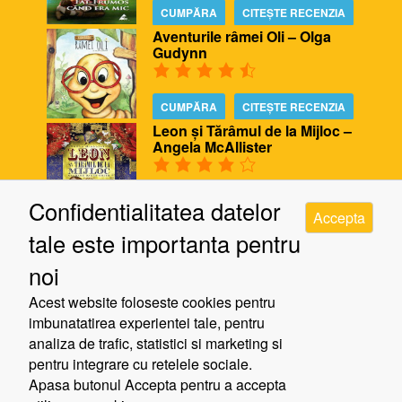
CUMPĂRA
CITEȘTE RECENZIA
Aventurile râmei Oli – Olga
Gudynn
CUMPĂRA
CITEȘTE RECENZIA
Leon și Tărâmul de la Mijloc –
Angela McAllister
CUMPĂRA
CITEȘTE RECENZIA
Confidentialitatea datelor
Accepta
Biblioteca ursului – Poppy
tale este importanta pentru
Bishop, Alison Edgson
noi
CUMPĂRA
CITEȘTE RECENZIA
Acest website foloseste cookies pentru
Cinci minute de răgaz – Jill
imbunatatirea experientei tale, pentru
Murphy
analiza de trafic, statistici si marketing si
pentru integrare cu retelele sociale.
Apasa butonul Accepta pentru a accepta
CUMPĂRA
CITEȘTE RECENZIA