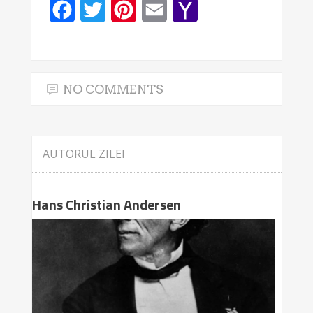
Facebook
Twitter
Pinterest
Email
Yahoo
Mail
NO COMMENTS
AUTORUL ZILEI
Hans Christian Andersen