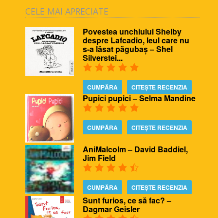
CELE MAI APRECIATE
Povestea unchiului Shelby
despre Lafcadio, leul care nu
s-a lăsat păgubaș – Shel
Silverstei...
CUMPĂRA
CITEȘTE RECENZIA
Pupici pupici – Selma Mandine
CUMPĂRA
CITEȘTE RECENZIA
AniMalcolm – David Baddiel,
Jim Field
CUMPĂRA
CITEȘTE RECENZIA
Sunt furios, ce să fac? –
Dagmar Geisler