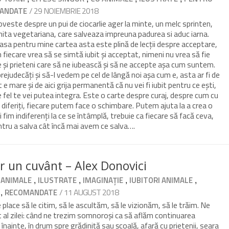
/ 29 NOIEMBRIE 2018
ANDATE
oveste despre un pui de ciocarlie ager la minte, un melc sprinten,
bufnita vegetariana, care salveaza impreuna padurea si aduc iarna.
sa pentru mine cartea asta este plină de lecții despre acceptare,
fiecare vrea să se simtă iubit și acceptat, nimeni nu vrea să fie
ie și prieteni care să ne iubească și să ne accepte așa cum suntem.
prejudecăți și să-l vedem pe cel de lângă noi așa cum e, asta ar fi de
 e mare și de aici grija permanentă că nu vei fi iubit pentru ce ești,
e fel te vei putea integra. Este o carte despre curaj, despre cum cu
diferiți, fiecare putem face o schimbare. Putem ajuta la a crea o
im indiferenți la ce se întâmplă, trebuie ca fiecare să facă ceva,
ntru a salva cât încă mai avem ce salva….
r un cuvânt – Alex Donovici
,
,
,
,
 ANIMALE
ILUSTRATE
IMAGINAȚIE
IUBITORI ANIMALE
,
/ 11 AUGUST 2018
RECOMANDATE
e place să le citim, să le ascultăm, să le vizionăm, să le trăim. Ne
 al zilei: când ne trezim somnoroși ca să aflăm continuarea
nainte, în drum spre grădiniță sau școală, afară cu prietenii, seara