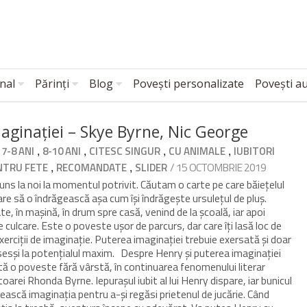
nal
Părinți
Blog
Povești personalizate
Povești a
aginației – Skye Byrne, Nic George
,
,
,
,
,
7-8 ANI
8-10 ANI
CITESC SINGUR
CU ANIMALE
IUBITORI
,
,
/ 15 OCTOMBRIE 2019
NTRU FETE
RECOMANDATE
SLIDER
juns la noi la momentul potrivit. Căutam o carte pe care băiețelul
are să o îndrăgească așa cum își îndrăgește ursulețul de pluș.
te, în mașină, în drum spre casă, venind de la școală, iar apoi
de culcare. Este o poveste ușor de parcurs, dar care îți lasă loc de
 exerciții de imaginație. Puterea imaginației trebuie exersată și doar
sesși la potențialul maxim. Despre Henry și puterea imaginației
tă o poveste fără vârstă, în continuarea fenomenului literar
oarei Rhonda Byrne. Iepurașul iubit al lui Henry dispare, iar bunicul
sească imaginația pentru a-și regăsi prietenul de jucărie. Când