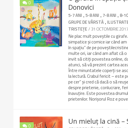
0
Donovici
9.9/10
,
,
,
5-7 ANI
5-8 ANI
7-8 ANI
8-10
,
GRUPE DE VÂRSTĂ
ILUSTRAT
/ 31 OCTOMBRIE 201
TRISTEȚE
Ne plac mult poveștile cu girafe.
simpatice și comice iar când am 
în spațiu” de pe poveștilecristin
multe ori, iar când am aflat că o
invit să citiți povestea online, 
atunci, să vă prezint cartea ace
Între minuntatele coperți se ascu
la lectură. Crabul fericit – este 
pe cer” și cred că dacă o să reuș
despre prietenie, conlucrare, feri
înavuțire. Este povestea drumului
prietenilor. Norișorul Roz e pov
Un mieluț la cină –
0