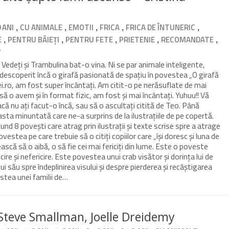
,
,
,
,
,
 ANI
CU ANIMALE
EMOTII
FRICA
FRICA DE ÎNTUNERIC
,
,
,
,
,
E
PENTRU BĂIEȚI
PENTRU FETE
PRIETENIE
RECOMANDATE
7
 Vedeți și Trambulina bat-o vina. Ni se par animale inteligente,
descoperit încă o girafă pasionată de spațiu în povestea „O girafă
ei.ro, am fost super încântați. Am citit-o pe nerăsuflate de mai
 să o avem și în format fizic, am fost și mai încântați. Yuhuu!! Vă
dacă nu ați facut-o încă, sau să o ascultați citită de Teo. Până
asta minuntată care ne-a surprins de la ilustrațiile de pe copertă.
nd 8 povești care atrag prin ilustrații și texte scrise spre a atrage
povestea pe care trebuie să o citiți copiilor care „își doresc și luna de
ească să o aibă, o să fie cei mai fericiți din lume. Este o poveste
cire și nefericire. Este povestea unui crab visător și dorința lui de
 său spre îndeplinirea visului și despre pierderea și recâștigarea
estea unei familii de…
 Steve Smallman, Joelle Dreidemy