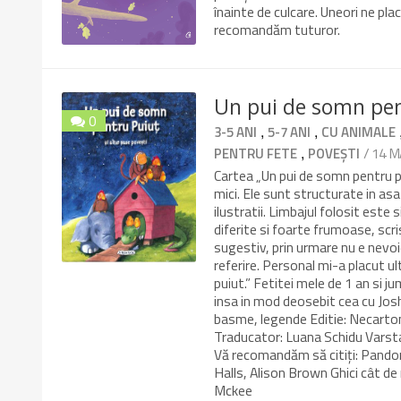
înainte de culcare. Uneori ne pla
recomandăm tuturor.
Un pui de somn pent
0
,
,
3-5 ANI
5-7 ANI
CU ANIMALE
9.8/10
,
/ 14 M
PENTRU FETE
POVEȘTI
Cartea „Un pui de somn pentru pu
mici. Ele sunt structurate in asa
ilustratii. Limbajul folosit este 
diferite si foarte frumoase, scri
sugestiv, prin urmare nu e nevoi
referire. Personal mi-a placut ul
puiut.” Fetitei mele de 1 an si j
insa in mod deosebit cea cu Jos
basme, legende Editie: Necarto
Traducator: Luana Schidu Varsta
Vă recomandăm să citiți: Pandor
Halls, Alison Brown Ghici cât d
Mckee