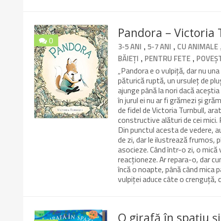
Pandora – Victoria 
0
,
,
3-5 ANI
5-7 ANI
CU ANIMALE
10/10
,
,
BĂIEȚI
PENTRU FETE
POVEȘ
„Pandora e o vulpiță, dar nu una 
păturică ruptă, un ursuleț de plu
ajunge până la nori dacă aceștia 
în jurul ei nu ar fi grămezi și gră
de fidel de Victoria Turnbull, ara
constructive alături de cei mici.
Din punctul acesta de vedere, au
de zi, dar le ilustrează frumos, 
asocieze. Când într-o zi, o mică
reacționeze. Ar repara-o, dar c
încă o noapte, până când mica pasă
vulpiței aduce câte o crenguță,
O girafă în spațiu ș