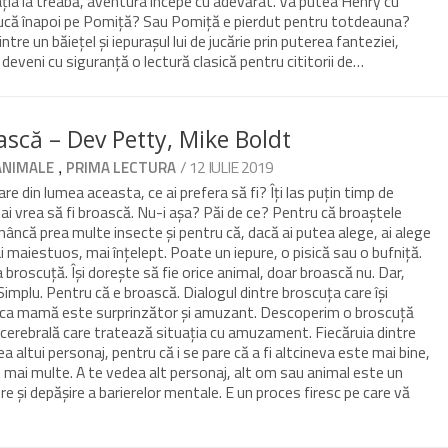
ția la treabă, aventura începe cu adevărat. Va putea Henry cu
ducă înapoi pe Pomiță? Sau Pomiță e pierdut pentru totdeauna?
tre un băiețel și iepurașul lui de jucărie prin puterea fanteziei,
deveni cu siguranță o lectură clasică pentru cititorii de…
ască – Dev Petty, Mike Boldt
,
/ 12 IULIE 2019
ANIMALE
PRIMA LECTURA
are din lumea aceasta, ce ai prefera să fi? Îți las puțin timp de
 ai vrea să fi broască. Nu-i așa? Păi de ce? Pentru că broaștele
âncă prea multe insecte și pentru că, dacă ai putea alege, ai alege
i maiestuos, mai înțelept. Poate un iepure, o pisică sau o bufniță.
 broscuță. Își dorește să fie orice animal, doar broască nu. Dar,
Simplu. Pentru că e broască. Dialogul dintre broscuța care își
oasca mamă este surprinzător și amuzant. Descoperim o broscuță
erebrală care tratează situația cu amuzament. Fiecăruia dintre
lea altui personaj, pentru că i se pare că a fi altcineva este mai bine,
t mai multe. A te vedea alt personaj, alt om sau animal este un
și depășire a barierelor mentale. E un proces firesc pe care vă