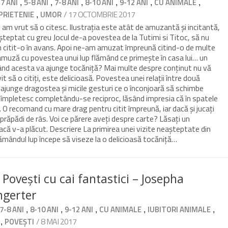
,
,
,
,
,
,
-7 ANI
5-8 ANI
7-8 ANI
8-10 ANI
9-12 ANI
CU ANIMALE
,
/ 17 OCTOMBRIE 2017
PRIETENIE
UMOR
am vrut să o citesc. Ilustrația este atât de amuzantă și incitantă,
așteptat cu greu Jocul de-a povestea de la Tutimi si Titoc, să nu
 am citit-o în avans. Apoi ne-am amuzat împreună citind-o de multe
amuză cu povestea unui lup flămând ce primește în casa lui… un
ând acesta va ajunge tocăniță? Mai multe despre conținut nu vă
vit să o citiți, este delicioasă. Povestea unei relații între două
 ajunge dragostea și micile gesturi ce o înconjoară să schimbe
 se împletesc completându-se reciproc, lăsând impresia că în spatele
. O recomand cu mare drag pentru citit împreună, iar dacă și jucați
or prăpădi de râs. Voi ce părere aveți despre carte? Lăsați un
că v-a plăcut. Descriere La primirea unei vizite neașteptate din
flămândul lup începe să viseze la o delicioasă tocăniță…
Povești cu cai fantastici – Josepha
ngerter
,
,
,
,
,
7-8 ANI
8-10 ANI
9-12 ANI
CU ANIMALE
IUBITORI ANIMALE
,
/ 8 MAI 2017
POVEȘTI