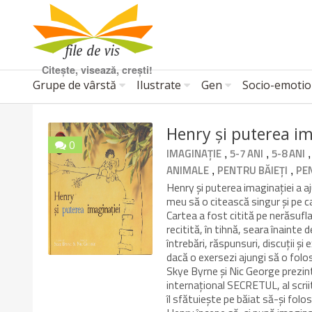
Citește, visează, crești!
Grupe de vârstă
Ilustrate
Gen
Socio-emotio
Henry și puterea im
0
,
,
IMAGINAȚIE
5-7 ANI
5-8 ANI
10/10
,
,
ANIMALE
PENTRU BĂIEȚI
PE
Henry și puterea imaginației a a
meu să o citească singur și pe c
Cartea a fost citită pe nerăsufla
recitită, în tihnă, seara înainte 
întrebări, răspunsuri, discuții și
dacă o exersezi ajungi să o folo
Skye Byrne și Nic George prezin
internațional SECRETUL, al scriit
îl sfătuiește pe băiat să-și folo