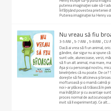
Henry începe să-și pună imagina
puterea imaginației sale să-l a
Înfățișând povestea prieteniei din
Puterea imaginației lui Henry va 
Nu vreau să fiu bro
0
,
,
,
3-5 ANI
5-7 ANI
5-8 ANI
CU 
10/10
Dacă ai vrea să fi un animal, oric
gândire, dar sigur nu ai spune că
sunt ude, alunecoase, verzi, măn
să fi un alt animal, mai mare, ma
Așa și cu personajul nostru, mica
bineînțeles că nu poate. De ce? 
dorește să fie altcineva și br
mofturoasă și o mamă calmă și c
noi i-ar plăcea să trăiască în pie
mai înălțător și cu avantaje sun
proces normal de autocunoaștere 
invit să îl experimentați. Ce alt…