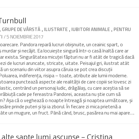
Turnbull
,
,
,
,
GRUPE DE VÂRSTĂ
ILUSTRATE
IUBITORI ANIMALE
PENTRU
/ 5 NOIEMBRIE 2017
TI
oarecare. Pandora repară lucruri obișnuite, un ceainic spart, o
ș murdar și necăjit. Ea locuiește singură într-o casă înaltă care ar
ar exista. Singurătatea micuței făpturi nu ar fi atât de tragică dacă
mezi de lucruri aruncate, stricate, uitate. Peisajul gri, ilustrat atât
tă un scenariu din viitor asupra căruia se pot crea discuții
 Poluarea, indiferența, risipa – toate, atribute ale lumii moderne.
toarea punctează aspecte ale realității de care copiii se lovesc zi
plastic, centrând un personaj ludic, drăgălaș, cu care aceștia să se
 vrăbiuță cade pe fereastra Pandorei, aceasta nu știe cum să
um? Așa că o veghează o noapte întreagă și noaptea următoare, și
re prinde puteri și își ia zborul. În fiecare zi mica prietenă a
 câte un mugure, un fruct. Până când, brusc, pasărea nu mai apare….
i alte șapte lumi ascunse – Cristina