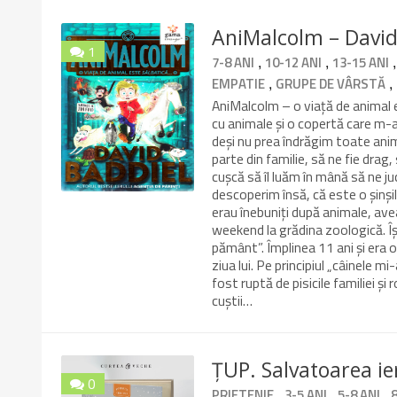
AniMalcolm – David 
1
,
,
7-8 ANI
10-12 ANI
13-15 ANI
9.8/10
,
,
EMPATIE
GRUPE DE VÂRSTĂ
AniMalcolm – o viață de animal 
cu animale și o copertă care m-a
deși nu prea îndrăgim toate ani
parte din familie, să ne fie drag
cușcă să îl luăm în mână să ne j
descoperim însă, că este o șinșil
erau înebuniți după animale, av
weekend la grădina zoologică. Îș
pământ”. Împlinea 11 ani și era o
ziua lui. Pe principiul „câinele m
fost ruptă de pisicile familiei și
cuștii…
ȚUP. Salvatoarea ier
0
,
,
,
PRIETENIE
3-5 ANI
5-8 ANI