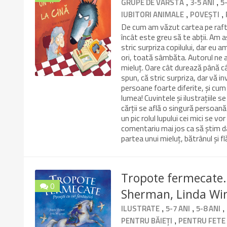
,
,
GRUPE DE VÂRSTĂ
3-5 ANI
5
9.6/10
,
,
IUBITORI ANIMALE
POVEȘTI
De cum am văzut cartea pe raft 
încât este greu să te abții. Am 
stric surpriza copilului, dar eu
ori, toată sâmbăta. Autorul ne 
mieluț. Oare cât durează până c
spun, că stric surpriza, dar vă in
persoane foarte diferite, și cum
lumea! Cuvintele și ilustrațiile
cărții se află o singură persoană
un pic rolul lupului cei mici se v
comentariu mai jos ca să știm da
partea unui mieluț, bătrânul și 
Tropote fermecate. 
0
Sherman, Linda Wi
,
,
,
ILUSTRATE
5-7 ANI
5-8 ANI
,
PENTRU BĂIEȚI
PENTRU FETE