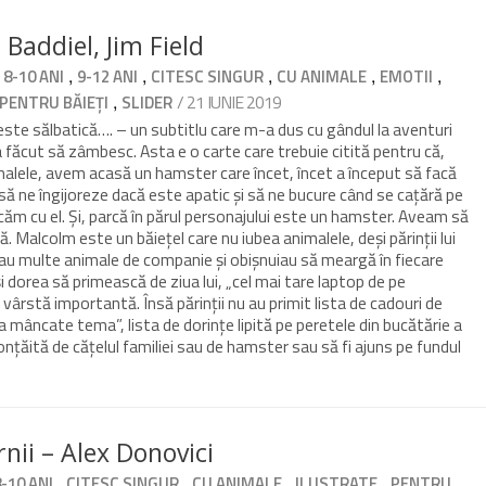
Baddiel, Jim Field
,
,
,
,
,
,
8-10 ANI
9-12 ANI
CITESC SINGUR
CU ANIMALE
EMOTII
,
/ 21 IUNIE 2019
PENTRU BĂIEȚI
SLIDER
este sălbatică…. – un subtitlu care m-a dus cu gândul la aventuri
 făcut să zâmbesc. Asta e o carte care trebuie citită pentru că,
malele, avem acasă un hamster care încet, încet a început să facă
, să ne îngijoreze dacă este apatic și să ne bucure când se cațără pe
ucăm cu el. Și, parcă în părul personajului este un hamster. Aveam să
ă. Malcolm este un băiețel care nu iubea animalele, deși părinții lui
eau multe animale de companie și obișnuiau să meargă în fiecare
i dorea să primească de ziua lui, „cel mai tare laptop de pe
 vârstă importantă. Însă părinții nu au primit lista de cadouri de
i-a mâncate tema”, lista de dorințe lipită pe peretele din bucătărie a
 ronțăită de cățelul familiei sau de hamster sau să fi ajuns pe fundul
nii – Alex Donovici
,
,
,
,
8-10 ANI
CITESC SINGUR
CU ANIMALE
ILUSTRATE
PENTRU