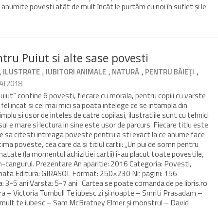
c anumite povești atât de mult încât le purtăm cu noi în suflet și le
ru Puiut si alte sase povesti
,
,
,
,
,
ILUSTRATE
IUBITORI ANIMALE
NATURĂ
PENTRU BĂIEȚI
AI 2018
iut” contine 6 povesti, fiecare cu morala, pentru copiii cu varste
 fel incat si cei mai mici sa poata intelege ce se intampla din
simplu si usor de inteles de catre copilasi, ilustratiile sunt cu tehnici
sul e mare si lectura in sine este usor de parcurs. Fiecare titlu este
e sa citesti intreaga poveste pentru a sti exact la ce anume face
tima poveste, cea care da si titlul cartii: „Un pui de somn pentru
umatate (la momentul achizitiei cartii) i-au placut toate povestile,
h-cangurul. Prezentare An aparitie: 2016 Categoria: Povesti,
nata Editura: GIRASOL Format: 250×230 Nr. pagini: 156
: 3-5 ani Varsta: 5-7 ani Cartea se poate comanda de pe libris.ro
a – Victoria Turnbull Te iubesc zi și noapte – Smriti Prasadam –
e mult te iubesc – Sam McBratney Elmer și monstrul – David