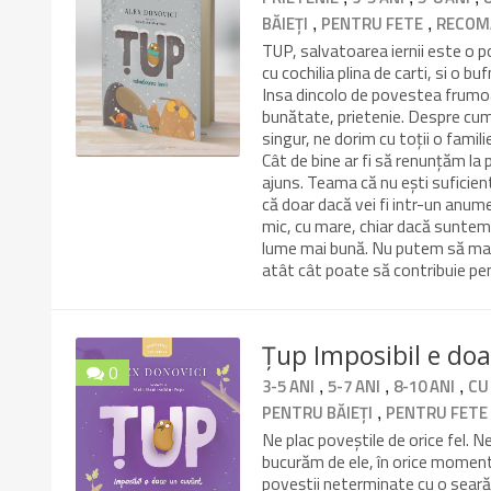
10/10
,
,
BĂIEȚI
PENTRU FETE
RECOM
TUP, salvatoarea iernii este o p
cu cochilia plina de carti, si o 
Insa dincolo de povestea frumoa
bunătate, prietenie. Despre cum 
singur, ne dorim cu toții o famil
Cât de bine ar fi să renunțăm la 
ajuns. Teama că nu ești suficient
că doar dacă vei fi intr-un anum
mic, cu mare, chiar dacă suntem 
lume mai bună. Nu putem să mai f
atât cât poate să contribuie pe
Țup Imposibil e doa
0
,
,
,
3-5 ANI
5-7 ANI
8-10 ANI
CU
10/10
,
PENTRU BĂIEȚI
PENTRU FETE
Ne plac poveștile de orice fel. N
bucurăm de ele, în orice moment
poveștii neterminate cu o seară î