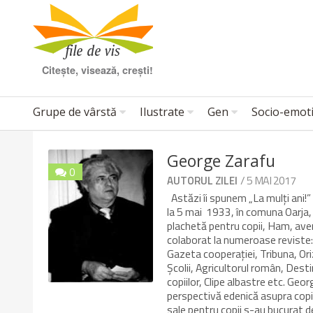
Citește, visează, crești!
Grupe de vârstă
Ilustrate
Gen
Socio-emot
George Zarafu
0
/ 5 MAI 2017
AUTORUL ZILEI
Astăzi îi spunem „La mulți ani!” 
la 5 mai 1933, în comuna Oarja,
plachetă pentru copii, Ham, aven
colaborat la numeroase reviste:
Gazeta cooperaţiei, Tribuna, Or
Şcolii, Agricultorul român, Dest
copiilor, Clipe albastre etc. Geor
perspectivă edenică asupra copilă
sale pentru copii s-au bucurat d