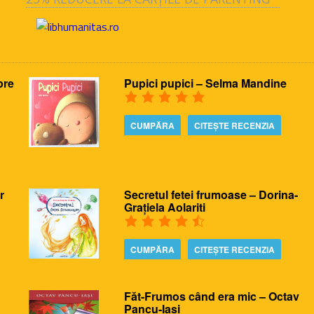
pre
Pupici pupici – Selma Mandine
CUMPĂRA
CITEȘTE RECENZIA
r
Secretul fetei frumoase – Dorina-
Grațiela Aolariti
CUMPĂRA
CITEȘTE RECENZIA
Făt-Frumos când era mic – Octav
Pancu-Iasi