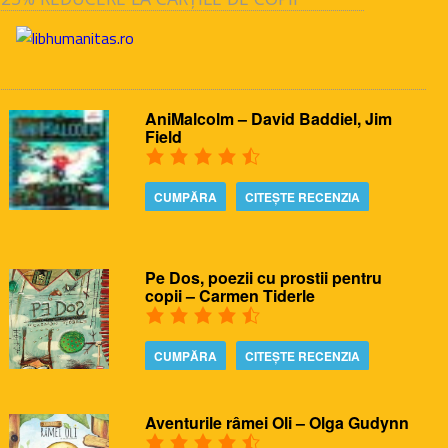
AniMalcolm – David Baddiel, Jim
Field
CUMPĂRA
CITEȘTE RECENZIA
Pe Dos, poezii cu prostii pentru
copii – Carmen Tiderle
CUMPĂRA
CITEȘTE RECENZIA
Aventurile râmei Oli – Olga Gudynn