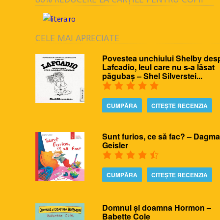
CELE MAI APRECIATE
Povestea unchiului Shelby des
Lafcadio, leul care nu s-a lăsat
păgubaș – Shel Silverstei...
CUMPĂRA
CITEȘTE RECENZIA
Sunt furios, ce să fac? – Dagma
Geisler
CUMPĂRA
CITEȘTE RECENZIA
Domnul și doamna Hormon –
Babette Cole