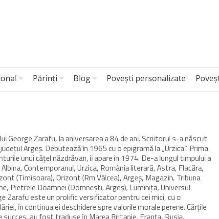
ional
Părinți
Blog
Povești personalizate
Poveșt
lui George Zarafu, la aniversarea a 84 de ani. Scriitorul s-a născut
 județul Argeș. Debutează în 1965 cu o epigramă la „Urzica”. Prima
turile unui căţel năzdrăvan, îi apare în 1974. De-a lungul timpului a
 Albina, Contemporanul, Urzica, România literară, Astra, Flacăra,
izont (Timisoara), Orizont (Rm Vâlcea), Argeş, Magazin, Tribuna
ine, Pietrele Doamnei (Domneşti, Argeş), Luminiţa, Universul
ge Zarafu este un prolific versificator pentru cei mici, cu o
riei, în continua ei deschidere spre valorile morale perene. Cărţile
e succes, au fost traduse în Marea Britanie, Franţa, Rusia,