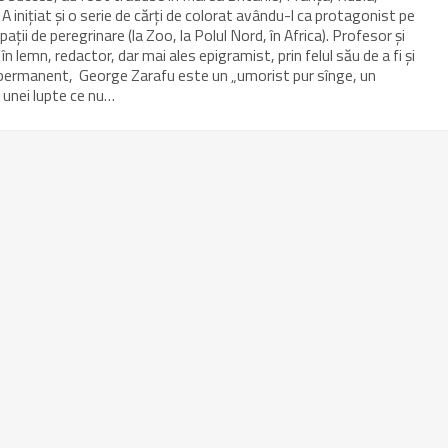
A iniţiat şi o serie de cărţi de colorat avându-l ca protagonist pe
aţii de peregrinare (la Zoo, la Polul Nord, în Africa). Profesor şi
în lemn, redactor, dar mai ales epigramist, prin felul său de a fi şi
nt permanent, George Zarafu este un „umorist pur sînge, un
 unei lupte ce nu…