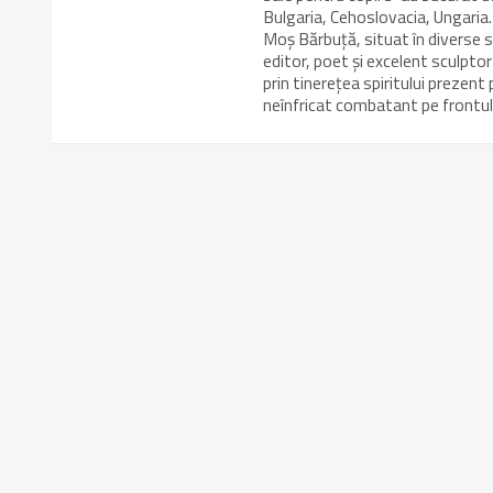
Bulgaria, Cehoslovacia, Ungaria. 
Moş Bărbuţă, situat în diverse sp
editor, poet şi excelent sculptor 
prin tinereţea spiritului preze
neînfricat combatant pe frontul