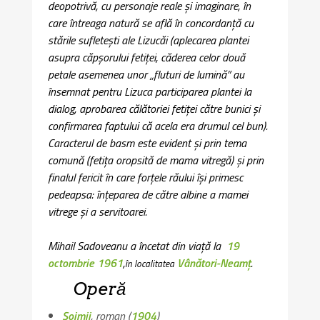
deopotrivă, cu personaje reale şi imaginare, în
care întreaga natură se află în concordanţă cu
stările sufleteşti ale Lizucăi (aplecarea plantei
asupra căpşorului fetiţei, căderea celor două
petale asemenea unor „fluturi de lumină” au
însemnat pentru Lizuca participarea plantei la
dialog, aprobarea călătoriei fetiţei către bunici şi
confirmarea faptului că acela era drumul cel bun).
Caracterul de basm este evident şi prin tema
comună (fetiţa oropsită de mama vitregă) şi prin
finalul fericit în care forţele răului îşi primesc
pedeapsa: înţeparea de către albine a mamei
vitrege şi a servitoarei.
Mihail Sadoveanu a încetat din viață la
19
octombrie
1961
,
Vânători-Neamț
.
în localitatea
Operă
Șoimii
, roman (
1904
)