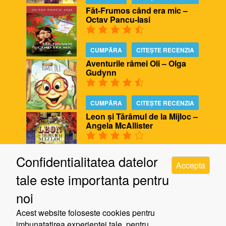
Făt-Frumos când era mic –
Octav Pancu-Iasi
CUMPĂRA
CITEȘTE RECENZIA
Aventurile râmei Oli – Olga
Gudynn
CUMPĂRA
CITEȘTE RECENZIA
Leon și Tărâmul de la Mijloc –
Angela McAllister
CUMPĂRA
CITEȘTE RECENZIA
Confidentialitatea datelor
Accepta
Biblioteca ursului – Poppy
tale este importanta pentru
Bishop, Alison Edgson
noi
CUMPĂRA
CITEȘTE RECENZIA
Acest website foloseste cookies pentru
Cinci minute de răgaz – Jill
imbunatatirea experientei tale, pentru