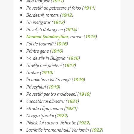
Apa morților
(
1911
)
Povestiri de petrecere și folos
(
1911
)
Bordeenii
, roman, (
1912
)
Un instigator
(
1912
)
Priveliști dobrogene
(
1914
)
Neamul Șoimăreștilor
, roman (
1915
)
Foi de toamnă
(
1916
)
Printre gene
(
1916
)
44 de zile în Bulgaria
(
1916
)
Umiliții mei prieteni
(
1917
)
Umbre
(
1919
)
În amintirea lui Creangă
(
1919
)
Priveghiuri
(
1919
)
Povestiri pentru moldoveni
(
1919
)
Cocostârcul albastru
(
1921
)
Strada Lăpușneanu
(
1921
)
Neagra Șarului
(
1922
)
Pildele lui cuconu Vichentie
(
1922
)
Lacrimile ieromonahului Veniamin
(
1922
)