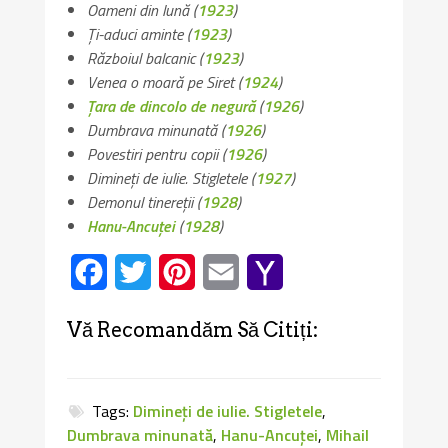
Oameni din lună
(
1923
)
Ți-aduci aminte
(
1923
)
Războiul balcanic
(
1923
)
Venea o moară pe Siret
(
1924
)
Țara de dincolo de negură
(
1926
)
Dumbrava minunată
(
1926
)
Povestiri pentru copii
(
1926
)
Dimineți de iulie. Stigletele
(
1927
)
Demonul tinereții
(
1928
)
Hanu-Ancuței
(
1928
)
Facebook
Twitter
Pinterest
Email
Yahoo
Mail
Vă Recomandăm Să Citiți:
Tags:
Dimineți de iulie. Stigletele
,
Dumbrava minunată
,
Hanu-Ancuței
,
Mihail