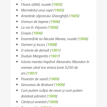
Floare ofilită
, nuvele (
1905
)
Mormântul unui copil
(
1905
)
Amintirile căprarului Gheorghiță
(
1905
)
Vremuri de bejenie
(
1906
)
La noi în Viișoara
(
1906
)
Esopia
(
1906
)
Însemnările lui Neculai Manea
, nuvele (
1906
)
Oameni și locuri
, (
1908
)
O istorie de demult
(
1907
)
Duduia Margareta
(
1907
)
Istoria marelui împărat Alexandru Macedon în
vremea când era emirul lumii 5250 de
ani
(
1907
)
Povestiri de seară
(
1909
)
Genoveva de Brabant
(
1909
)
Cum putem scăpa de nevoi și cum putem
dobândi pământ
(
1909
)
Cântecul amintirii
(
1909
)