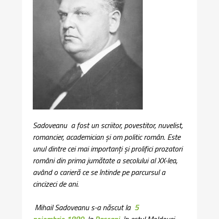
Sadoveanu a fost un scriitor, povestitor, nuvelist,
romancier, academician și om politic român. Este
unul dintre cei mai importanți și prolifici prozatori
români din prima jumătate a secolului al XX-lea,
având o carieră ce se întinde pe parcursul a
cincizeci de ani.
Mihail Sadoveanu s-a născut la
5
noiembrie
1880
, la
Pașcani
, în estul Moldovei.