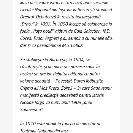
lipsă de izvoare istorice. Urmează apoi cursurile
Liceului Național din Iași, iar la București studiază
Dreptul. Debutează în revista bucureșteană
„Dracu” în 1897. În 1898 începe să colaboreze la
foaia „Viața nouă” alături de Gala Galaction, N.D.
Cocea, Tudor Arghezi ș.a., semnînd cu numele său,
dar și cu pseudonimul M.S. Cobuz.
Se stabilește la București, în 1904, se
căsătorește, și va avea unsprezece copii. În
același an are loc debutul editorial cu patru
volume deodată – Povestiri, Dureri înăbușite,
Crîșma lui Moș Precu, Șoimii – în care Sadoveanu
manifestă predilecție deosebită pentru istorie.
Nicolae Iorga va numi anul 1904 „anul
Sadoveanu”.
În 1910 este numit în funcția de director al
Teatrului Național din Iași.