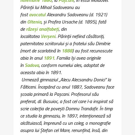
Părinții lui Mihail Sadoveanu au
fost
avocatul
Alexandru Sadoveanu (d. 1921)
din
Oltenia
,
și Profira Ursache (d. 1895), fată
de
răzeși
analfabeți
,
din
localitatea
Verșeni
.
Părinții nefiind căsătoriți,
paternitatea scriitorului și a fratelui său Dimitrie
(mort de scarlatină în
1888
) au fost recunoscute
abia în anul
1891
. Familia își avea originile
în
Sadova
, conform numelui ales, adoptat de
aceasta abia în 1891.
Urmează gimnaziul „Alecu Alecsandru Donici” la
Fălticeni. Începând cu anul 1887, Sadoveanu face
școala primară la Pașcani. Profesorul său
preferat, dl. Busuioc, a fost cel care l-a inspirat să
scrie colecția de povești Domnu Trandafir. În timp
ce studia la gimnaziu, în 1897, intenționează să
alcătuiască, împreună cu un coleg, o monografie
asupra lui Ștefan cel Mare, renunțînd, însă, din