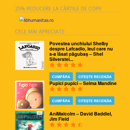
25% REDUCERE LA CĂRȚILE DE COPII
CELE MAI APRECIATE
Povestea unchiului Shelby
despre Lafcadio, leul care nu
s-a lăsat păgubaș – Shel
Silverstei...
CUMPĂRA
CITEȘTE RECENZIA
Pupici pupici – Selma Mandine
CUMPĂRA
CITEȘTE RECENZIA
AniMalcolm – David Baddiel,
Jim Field