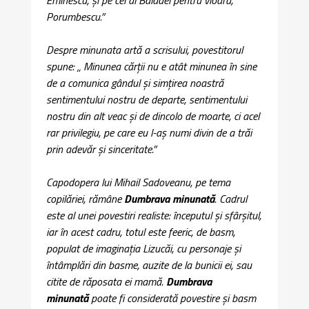
Porumbescu.”
Despre minunata artă a scrisului, povestitorul
spune: „ Minunea cărţii nu e atât minunea în sine
de a comunica gândul şi simţirea noastră
sentimentului nostru de departe, sentimentului
nostru din alt veac şi de dincolo de moarte, ci acel
rar privilegiu, pe care eu l-aş numi divin de a trăi
prin adevăr şi sinceritate.”
Capodopera lui Mihail Sadoveanu, pe tema
copilăriei, rămâne
Dumbrava minunată
. Cadrul
este al unei povestiri realiste: începutul şi sfârşitul,
iar în acest cadru, totul este feeric, de basm,
populat de imaginaţia Lizucăi, cu personaje şi
întâmplări din basme, auzite de la bunicii ei, sau
citite de răposata ei mamă.
Dumbrava
minunată
poate fi considerată povestire şi basm