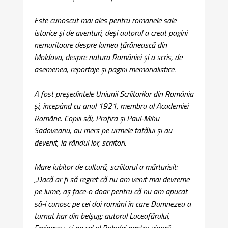
Este cunoscut mai ales pentru romanele sale
istorice și de aventuri, deși autorul a creat pagini
nemuritoare despre lumea țărănească din
Moldova, despre natura României și a scris, de
asemenea, reportaje și pagini memorialistice.
A fost președintele Uniunii Scriitorilor din România
și, începând cu anul 1921, membru al Academiei
Române. Copiii săi, Profira și Paul-Mihu
Sadoveanu, au mers pe urmele tatălui și au
devenit, la rândul lor, scriitori.
Mare iubitor de cultură, scriitorul a mărturisit:
„Dacă ar fi să regret că nu am venit mai devreme
pe lume, aş face-o doar pentru că nu am apucat
să-i cunosc pe cei doi români în care Dumnezeu a
turnat har din belşug: autorul Luceafărului,
Eminescu, şi pe cel al Baladei pentru vioară,