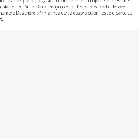
e achiziționat, o găsiți la biblioteci sau la copii ce au crescut și
eala de a o căuta. Din aceeași colecție Prima mea carte despre
umere Descriere „Prima mea carte despre culori” este o carte cu
ât…