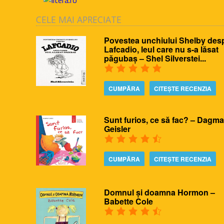
CELE MAI APRECIATE
Povestea unchiului Shelby des
Lafcadio, leul care nu s-a lăsat
păgubaș – Shel Silverstei...
CUMPĂRA
CITEȘTE RECENZIA
Sunt furios, ce să fac? – Dagma
Geisler
CUMPĂRA
CITEȘTE RECENZIA
Domnul și doamna Hormon –
Babette Cole