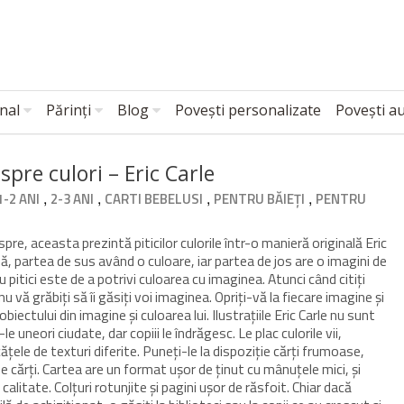
nal
Părinți
Blog
Povești personalizate
Povești a
pre culori – Eric Carle
,
,
,
,
1-2 ANI
2-3 ANI
CARTI BEBELUSI
PENTRU BĂIEȚI
PENTRU
re, aceasta prezintă piticilor culorile într-o manieră originală Eric
uă, partea de sus având o culoare, iar partea de jos are o imagini de
u pitici este de a potrivi culoarea cu imaginea. Atunci când citiți
u vă grăbiți să îi găsiți voi imaginea. Opriți-vă la fiecare imagine și
ectului din imagine și culoarea lui. Ilustrațiile Eric Carle nu sunt
le uneori ciudate, dar copiii le îndrăgesc. Le plac culorile vii,
ățele de texturi diferite. Puneți-le la dispoziție cărți frumoase,
 cărți. Cartea are un format ușor de ținut cu mânuțele mici, și
alitate. Colțuri rotunjite și pagini ușor de răsfoit. Chiar dacă