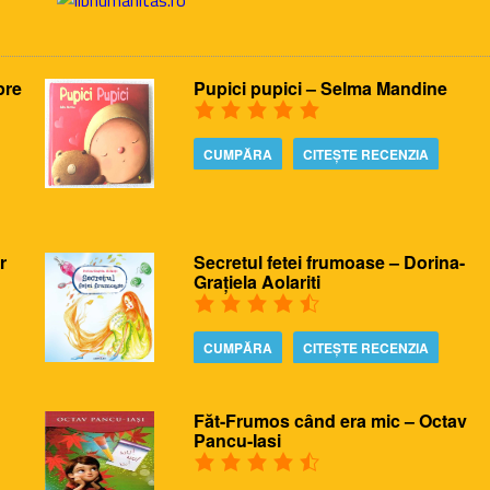
pre
Pupici pupici – Selma Mandine
CUMPĂRA
CITEȘTE RECENZIA
r
Secretul fetei frumoase – Dorina-
Grațiela Aolariti
CUMPĂRA
CITEȘTE RECENZIA
Făt-Frumos când era mic – Octav
Pancu-Iasi