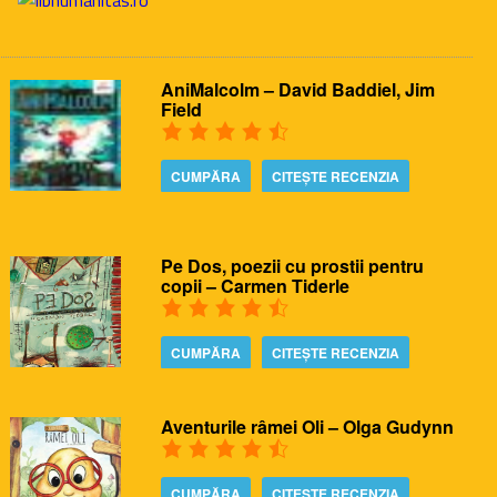
AniMalcolm – David Baddiel, Jim
Field
CUMPĂRA
CITEȘTE RECENZIA
Pe Dos, poezii cu prostii pentru
copii – Carmen Tiderle
CUMPĂRA
CITEȘTE RECENZIA
Aventurile râmei Oli – Olga Gudynn
CUMPĂRA
CITEȘTE RECENZIA