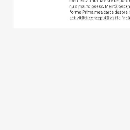
momentan nu ma este disponibilă d
nu o mai folosesc. Merită osten
forme Prima mea carte despre n
activități, concepută astfel înc