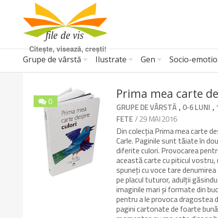
Citește, visează, crești!
Grupe de vârstă
Ilustrate
Gen
Socio-emotio
Prima mea carte des
0
,
,
GRUPE DE VÂRSTĂ
0-6 LUNI
/ 29 MAI 2016
FETE
Din colecția Prima mea carte desp
Carle. Paginile sunt tăiate în do
diferite culori. Provocarea pentr
această carte cu piticul vostru, n
spuneți cu voce tare denumirea obi
pe placul tuturor, adulții găsindu-
imaginile mari și formate din buc
pentru a le provoca dragostea de
pagini cartonate de foarte bună c