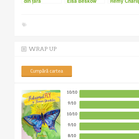
din țara
Elsa Beskow
Remy Charli
curcubeilor –
Amedeia
Neamțu
WRAP UP
Cumpără cartea
10/10
9/10
10/10
9/10
8/10