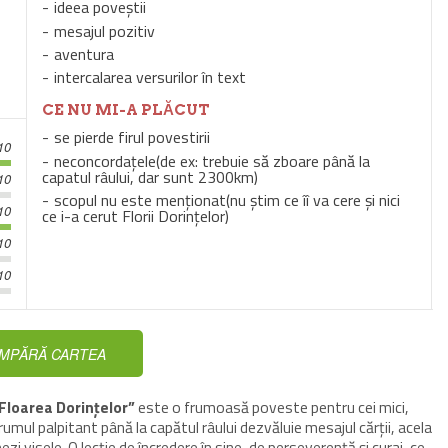
ideea poveștii
mesajul pozitiv
aventura
intercalarea versurilor în text
CE NU MI-A PLĂCUT
se pierde firul povestirii
10
neconcordațele(de ex: trebuie să zboare până la
capatul râului, dar sunt 2300km)
10
scopul nu este menționat(nu știm ce îî va cere și nici
10
ce i-a cerut Florii Dorințelor)
10
10
MPĂRĂ CARTEA
 Floarea Dorinţelor”
este o frumoasă poveste pentru cei mici,
Drumul palpitant până la capătul râului dezvăluie mesajul cărţii, acela
ezi visele. O lecţie de încredere în sine, de perseverenţă şi curaj, ce