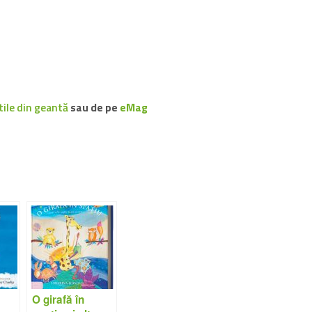
ile din geantă
sau de pe
eMag
–
O girafă în