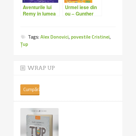
Aventurile lui
Urmel iese din
Remy în lumea
ou – Gunther
lui Tot ceea ce
Jakobs
există –
Nicoleta
Tags:
Alex Donovici
,
povestile Cristinei
,
Mariana Orlea
Țup
WRAP UP
Cumpără
cartea