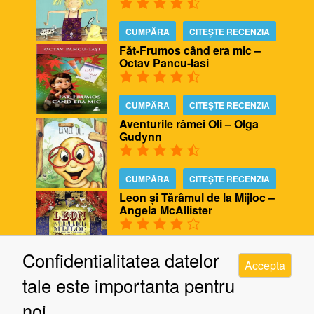
CUMPĂRA
CITEȘTE RECENZIA
Făt-Frumos când era mic –
Octav Pancu-Iasi
CUMPĂRA
CITEȘTE RECENZIA
Aventurile râmei Oli – Olga
Gudynn
CUMPĂRA
CITEȘTE RECENZIA
Leon și Tărâmul de la Mijloc –
Angela McAllister
CUMPĂRA
CITEȘTE RECENZIA
Confidentialitatea datelor
Accepta
Biblioteca ursului – Poppy
tale este importanta pentru
Bishop, Alison Edgson
noi