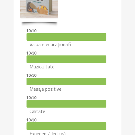
10/10
Valoare educațională
10/10
Muzicalitate
10/10
Mesaje pozitive
10/10
Calitate
10/10
Experiență lectură