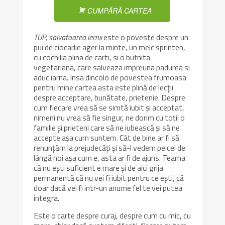
CUMPĂRĂ CARTEA
TUP, salvatoarea iernii
este o poveste despre un
pui de ciocarlie ager la minte, un melc sprinten,
cu cochilia plina de carti, si o bufnita
vegetariana, care salveaza impreuna padurea si
aduc iarna. Insa dincolo de povestea frumoasa
pentru mine cartea asta este plină de lecții
despre acceptare, bunătate, prietenie. Despre
cum fiecare vrea să se simtă iubit și acceptat,
nimeni nu vrea să fie singur, ne dorim cu toții o
familie și prieteni care să ne iubească și să ne
accepte așa cum suntem. Cât de bine ar fi să
renunțăm la prejudecăți și să-l vedem pe cel de
lângă noi așa cum e, asta ar fi de ajuns. Teama
că nu ești suficient e mare și de aici grija
permanentă că nu vei fi iubit pentru ce ești, că
doar dacă vei fi intr-un anume fel te vei putea
integra.
Este o carte despre curaj, despre cum cu mic, cu