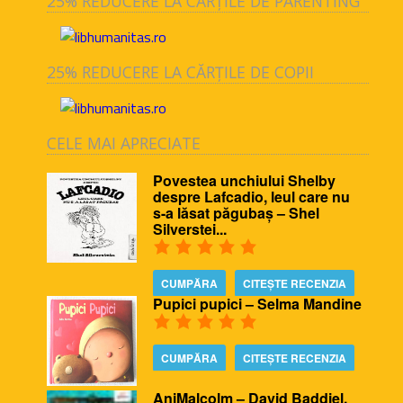
25% REDUCERE LA CĂRȚILE DE PARENTING
25% REDUCERE LA CĂRȚILE DE COPII
CELE MAI APRECIATE
Povestea unchiului Shelby
despre Lafcadio, leul care nu
s-a lăsat păgubaș – Shel
Silverstei...
CUMPĂRA
CITEȘTE RECENZIA
Pupici pupici – Selma Mandine
CUMPĂRA
CITEȘTE RECENZIA
AniMalcolm – David Baddiel,