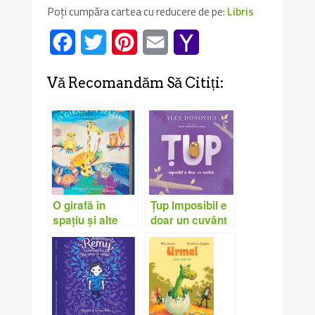
Poți cumpăra cartea cu reducere de pe:
Libris
Facebook
Twitter
Pinterest
Email
Yahoo
Mail
Vă Recomandăm Să Citiți:
O girafă în
Țup Imposibil e
spațiu și alte
doar un cuvânt
șapte lumi
– Alex Donovici
ascunse –
Cristina
Donovici