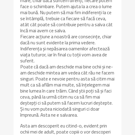
mare, chiar dacă suntem diferiți, fiecare putem
face o schimbare. Putem ajuta la a crea o lume
mai bună. Nu putem să mai fim indiferenți la ce
se întâmplă, trebuie ca fiecare să facă ceva,
atât cât poate să contribuie pentru a salva cât
încă mai avem ce salva.
Fiecare acțiune a noastră are consecințe, chiar
dacă nu sunt evidente la prima vedere.
Indiferența și nepăsarea oamenilor afectează
viața tuturor, iar în final cu toții vom avea de
suferit.
Poate că dacă am deschide mai bine ochii și ne-
am deschide mintea am vedea cât rău ne facem
singuri. Poate e nevoie pentru asta să citim mai
mult ca să aflăm mai multe, să înțelegem mai
bine lumea în care trăim. Când știi poți să și faci
ceva, până la urmă citim nu ca să fim mai
deștepți ci să putem să facem lucruri deștepte.
Și nu vom putea niciodată singuri ci doar
împreună. Asta ne e salvarea.
Asta am descoperit eu citind-o, evident prin
ochii mei de adult, poate copiii o vor descoperi