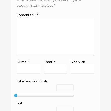
Adresa ta de email nu va fi publicată.
Câmpurile
obligatorii sunt marcate cu
*
Comentariu
*
Nume
*
Email
*
Site web
valoare educațională
text