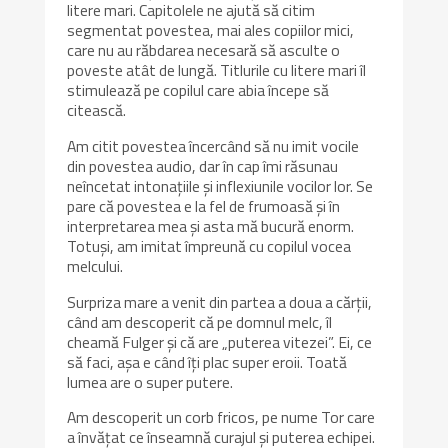
litere mari. Capitolele ne ajută să citim
segmentat povestea, mai ales copiilor mici,
care nu au răbdarea necesară să asculte o
poveste atât de lungă. Titlurile cu litere mari îl
stimulează pe copilul care abia începe să
citească.
Am citit povestea încercând să nu imit vocile
din povestea audio, dar în cap îmi răsunau
neîncetat intonațiile și inflexiunile vocilor lor. Se
pare că povestea e la fel de frumoasă și în
interpretarea mea și asta mă bucură enorm.
Totuși, am imitat împreună cu copilul vocea
melcului.
Surpriza mare a venit din partea a doua a cărții,
când am descoperit că pe domnul melc, îl
cheamă Fulger și că are „puterea vitezei”. Ei, ce
să faci, așa e când îți plac super eroii. Toată
lumea are o super putere.
Am descoperit un corb fricos, pe nume Tor care
a învățat ce înseamnă curajul și puterea echipei.