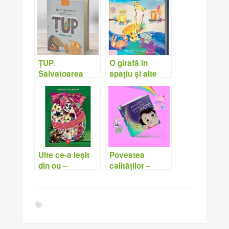
ȚUP.
O girafă în
Salvatoarea
spațiu și alte
iernii – Alex
șapte lumi
Donovici
ascunse –
Cristina
Donovici
Uite ce-a ieșit
Povestea
din ou –
calităților –
Margaret Wise
poveste
Brown
personalizată-
Madeleine
Matthews