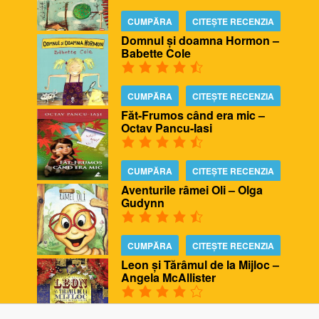
CUMPĂRA
CITEȘTE RECENZIA
Domnul și doamna Hormon –
Babette Cole
CUMPĂRA
CITEȘTE RECENZIA
Făt-Frumos când era mic –
Octav Pancu-Iasi
CUMPĂRA
CITEȘTE RECENZIA
Aventurile râmei Oli – Olga
Gudynn
CUMPĂRA
CITEȘTE RECENZIA
Leon și Tărâmul de la Mijloc –
Angela McAllister