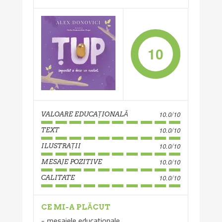
10
10.0/10
VALOARE EDUCAȚIONALĂ
10.0/10
TEXT
10.0/10
ILUSTRAȚII
10.0/10
MESAJE POZITIVE
10.0/10
CALITATE
CE MI-A PLĂCUT
mesajele educaționale