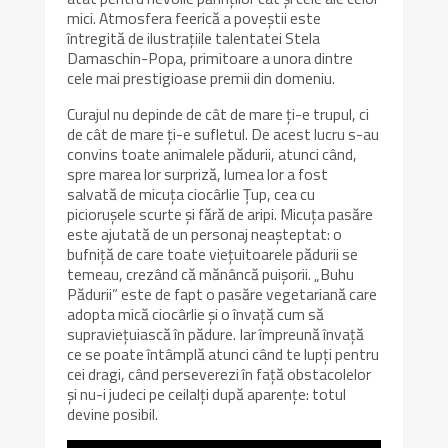
mici. Atmosfera feerică a poveștii este
întregită de ilustrațiile talentatei Stela
Damaschin-Popa, primitoare a unora dintre
cele mai prestigioase premii din domeniu.
Curajul nu depinde de cât de mare ți-e trupul, ci
de cât de mare ți-e sufletul. De acest lucru s-au
convins toate animalele pădurii, atunci când,
spre marea lor surpriză, lumea lor a fost
salvată de micuța ciocârlie Țup, cea cu
piciorușele scurte și fără de aripi. Micuța pasăre
este ajutată de un personaj neașteptat: o
bufniță de care toate viețuitoarele pădurii se
temeau, crezând că mănâncă puișorii. „Buhu
Pădurii” este de fapt o pasăre vegetariană care
adopta mică ciocârlie și o învață cum să
supraviețuiască în pădure. Iar împreună învață
ce se poate întâmplă atunci când te lupți pentru
cei dragi, când perseverezi în față obstacolelor
și nu-i judeci pe ceilalți după aparențe: totul
devine posibil.