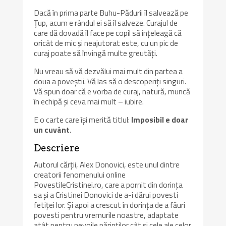
Dacă în prima parte Buhu-Pădurii îl salvează pe
Țup, acum e rândul ei să îl salveze. Curajul de
care dă dovadă îl face pe copil să înțeleagă că
oricât de mic și neajutorat este, cu un pic de
curaj poate să învingă multe greutăți.
Nu vreau să vă dezvălui mai mult din partea a
doua a poveștii. Vă las să o descoperiți singuri.
Vă spun doar că e vorba de curaj, natură, muncă
în echipă și ceva mai mult – iubire.
E o carte care își merită titlul:
Imposibil e doar
un cuvânt
.
Descriere
Autorul cărții, Alex Donovici, este unul dintre
creatorii fenomenului online
PovestileCristinei.ro, care a pornit din dorința
sa și a Cristinei Donovici de a-i dărui povesti
fetiței lor. Și apoi a crescut în dorința de a făuri
povesti pentru vremurile noastre, adaptate
atât pentru nevoile părinților cât și cele ale celor