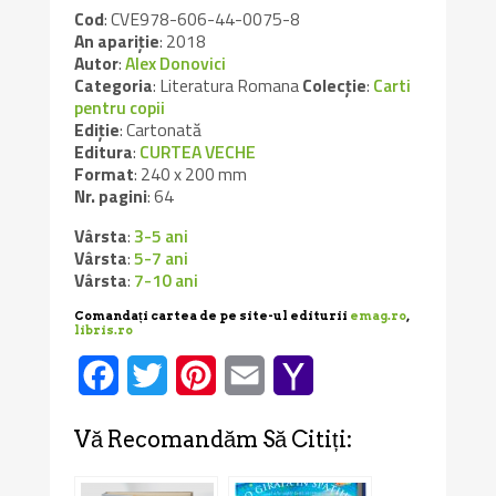
Cod
: CVE978-606-44-0075-8
An apariție
: 2018
Autor
:
Alex Donovici
Categoria
: Literatura Romana
Colecție
:
Carti
pentru copii
Ediție
: Cartonată
Editura
:
CURTEA VECHE
Format
: 240 x 200 mm
Nr. pagini
: 64
Vârsta
:
3-5 ani
Vârsta
:
5-7 ani
Vârsta
:
7-10 ani
Comandați cartea de pe site-ul editurii
emag.ro
,
libris.ro
Facebook
Twitter
Pinterest
Email
Yahoo
Mail
Vă Recomandăm Să Citiți: