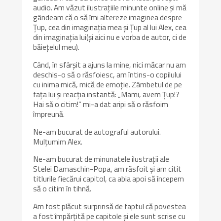
audio. Am văzut ilustrațiile minunte online și mă
gândeam că o să îmi altereze imaginea despre
Țup, cea din imaginația mea și Țup al lui Alex, cea
din imaginația lui(și aici nu e vorba de autor, ci de
băiețelul meu).
Când, în sfârșit a ajuns la mine, nici măcar nu am
deschis-o să o răsfoiesc, am întins-o copilului
cu inima mică, mică de emoție. Zâmbetul de pe
fața lui și reacția instantă: „Mami, avem Țup!?
Hai să o citim!” mi-a dat aripi să o răsfoim
împreună.
Ne-am bucurat de autograful autorului.
Mulțumim Alex.
Ne-am bucurat de minunatele ilustrații ale
Stelei Damaschin-Popa, am răsfoit și am citit
titlurile fiecărui capitol, ca abia apoi să începem
să o citim în tihnă.
Am fost plăcut surprinsă de faptul că povestea
a fost împărțită pe capitole și ele sunt scrise cu