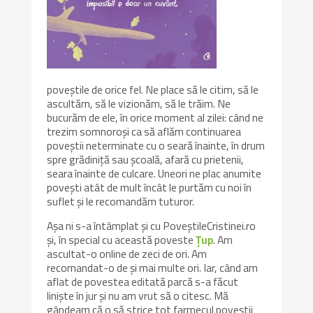
poveștile de orice fel. Ne place să le citim, să le
ascultăm, să le vizionăm, să le trăim. Ne
bucurăm de ele, în orice moment al zilei: când ne
trezim somnoroși ca să aflăm continuarea
poveștii neterminate cu o seară înainte, în drum
spre grădiniță sau școală, afară cu prietenii,
seara înainte de culcare. Uneori ne plac anumite
povești atât de mult încât le purtăm cu noi în
suflet și le recomandăm tuturor.
Așa ni s-a întâmplat și cu PoveștileCristinei.ro
și, în special cu această poveste
Țup
. Am
ascultat-o online de zeci de ori. Am
recomandat-o de și mai multe ori. Iar, când am
aflat de povestea editată parcă s-a făcut
liniște în jur și nu am vrut să o citesc. Mă
gândeam că o să strice tot farmecul poveștii