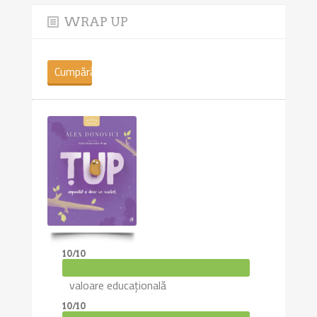
WRAP UP
Cumpără
cartea
10/10
valoare educațională
10/10