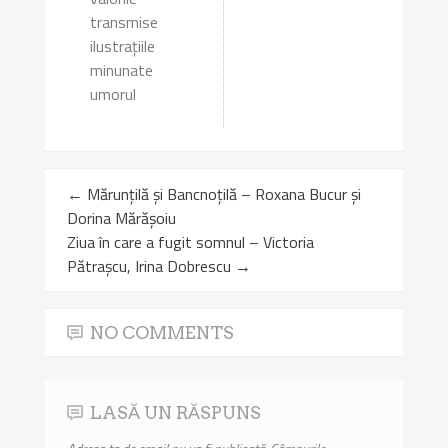
transmise
ilustrațiile
minunate
umorul
←
Mărunțilă și Bancnoțilă – Roxana Bucur și
Dorina Mărășoiu
Ziua în care a fugit somnul – Victoria
Pătrașcu, Irina Dobrescu
→
NO COMMENTS
LASĂ UN RĂSPUNS