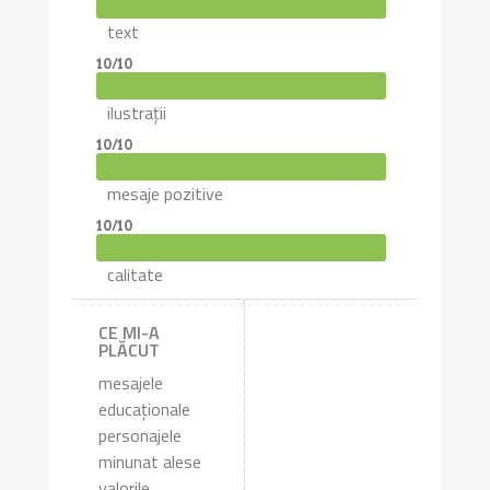
text
10/10
ilustrații
10/10
mesaje pozitive
10/10
calitate
CE MI-A
PLĂCUT
mesajele
educaționale
personajele
minunat alese
valorile