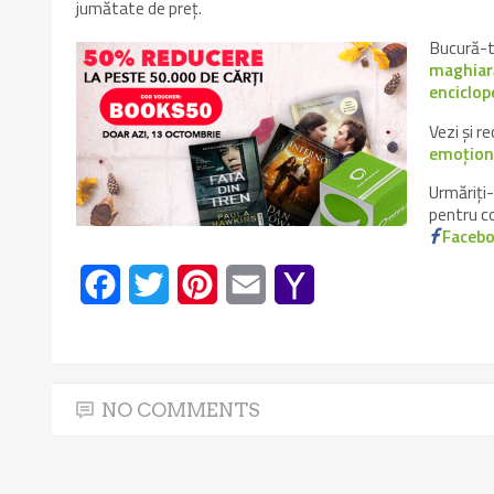
jumătate de preț.
Bucură-t
maghiar
enciclop
Vezi și 
emoțion
Urmăriți-
pentru cop
Faceb
Facebook
Twitter
Pinterest
Email
Yahoo
Mail
NO COMMENTS