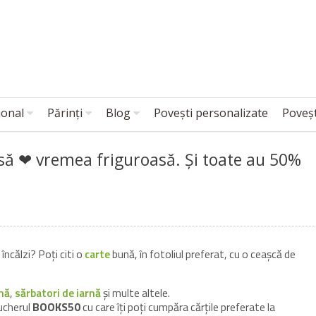
ional
Părinți
Blog
Povești personalizate
Poveșt
 să ❤ vremea friguroasă. Și toate au 50%
încălzi? Poți citi o
carte
bună, în fotoliul preferat, cu o ceașcă de
nă
,
sărbatori de iarnă
și multe altele.
oucherul
BOOKS50
cu care îți poți cumpăra cărțile preferate la