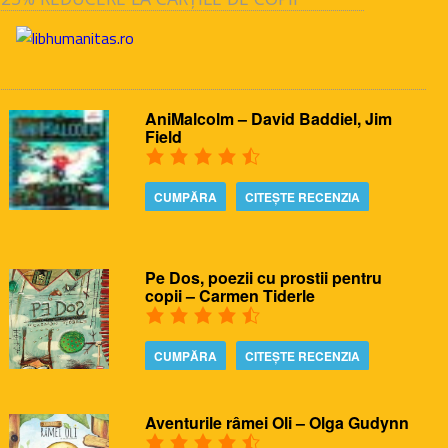
AniMalcolm – David Baddiel, Jim
Field
CUMPĂRA
CITEȘTE RECENZIA
Pe Dos, poezii cu prostii pentru
copii – Carmen Tiderle
CUMPĂRA
CITEȘTE RECENZIA
Aventurile râmei Oli – Olga Gudynn