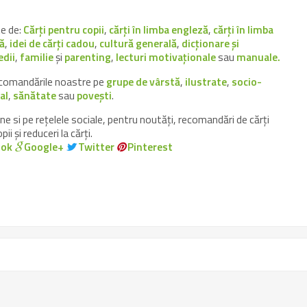
e de:
Cărți pentru copii
,
cărți în limba engleză
,
cărți în limba
ă
,
idei de cărți cadou
,
cultură generală
,
dicționare și
edii
,
familie
și
parenting
,
lecturi motivaționale
sau
manuale.
recomandările noastre pe
grupe de vârstă
,
ilustrate
,
socio-
al
,
sănătate
sau
povești
.
ne si pe rețelele sociale, pentru noutăți, recomandări de cărți
ii și reduceri la cărți.
ook
Google+
Twitter
Pinterest