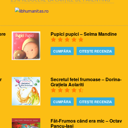
pre
Pupici pupici – Selma Mandine
CUMPĂRA
CITEȘTE RECENZIA
r
Secretul fetei frumoase – Dorina-
Grațiela Aolariti
CUMPĂRA
CITEȘTE RECENZIA
Făt-Frumos când era mic – Octav
Pancu-Iasi