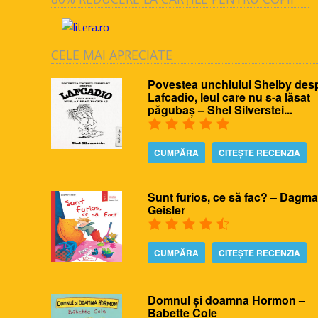
CELE MAI APRECIATE
Povestea unchiului Shelby des
Lafcadio, leul care nu s-a lăsat
păgubaș – Shel Silverstei...
CUMPĂRA
CITEȘTE RECENZIA
Sunt furios, ce să fac? – Dagma
Geisler
CUMPĂRA
CITEȘTE RECENZIA
Domnul și doamna Hormon –
Babette Cole