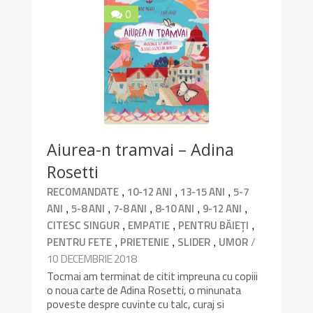
0
10/10
Aiurea-n tramvai – Adina
Rosetti
,
,
,
RECOMANDATE
10-12 ANI
13-15 ANI
5-7
,
,
,
,
,
ANI
5-8 ANI
7-8 ANI
8-10 ANI
9-12 ANI
,
,
,
CITESC SINGUR
EMPATIE
PENTRU BĂIEȚI
,
,
,
/
PENTRU FETE
PRIETENIE
SLIDER
UMOR
10 DECEMBRIE 2018
Tocmai am terminat de citit impreuna cu copiii
o noua carte de Adina Rosetti, o minunata
poveste despre cuvinte cu talc, curaj si