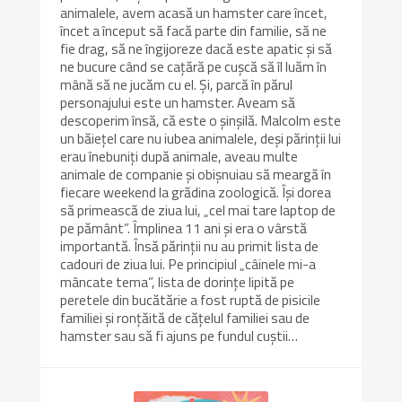
animalele, avem acasă un hamster care încet,
încet a început să facă parte din familie, să ne
fie drag, să ne îngijoreze dacă este apatic și să
ne bucure când se cațără pe cușcă să îl luăm în
mână să ne jucăm cu el. Și, parcă în părul
personajului este un hamster. Aveam să
descoperim însă, că este o șinșilă. Malcolm este
un băiețel care nu iubea animalele, deși părinții lui
erau înebuniți după animale, aveau multe
animale de companie și obișnuiau să meargă în
fiecare weekend la grădina zoologică. Își dorea
să primească de ziua lui, „cel mai tare laptop de
pe pământ”. Împlinea 11 ani și era o vârstă
importantă. Însă părinții nu au primit lista de
cadouri de ziua lui. Pe principiul „câinele mi-a
mâncate tema”, lista de dorințe lipită pe
peretele din bucătărie a fost ruptă de pisicile
familiei și ronțăită de cățelul familiei sau de
hamster sau să fi ajuns pe fundul cuștii…