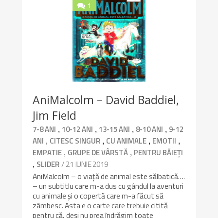
1
9.8/10
AniMalcolm – David Baddiel,
Jim Field
,
,
,
,
7-8 ANI
10-12 ANI
13-15 ANI
8-10 ANI
9-12
,
,
,
,
ANI
CITESC SINGUR
CU ANIMALE
EMOTII
,
,
EMPATIE
GRUPE DE VÂRSTĂ
PENTRU BĂIEȚI
,
/ 21 IUNIE 2019
SLIDER
AniMalcolm – o viață de animal este sălbatică….
– un subtitlu care m-a dus cu gândul la aventuri
cu animale și o copertă care m-a făcut să
zâmbesc. Asta e o carte care trebuie citită
pentru că, deși nu prea îndrăgim toate