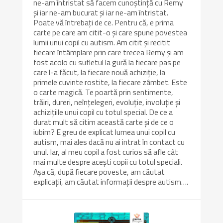
ne-am întristat să facem cunoștință cu Remy
și iar ne-am bucurat și iar ne-am întristat.
Poate vă întrebați de ce. Pentru că, e prima
carte pe care am citit-o și care spune povestea
lumii unui copil cu autism. Am citit și recitit
fiecare întâmplare prin care trecea Remy și am
fost acolo cu sufletul la gură la fiecare pas pe
care l-a făcut, la fiecare nouă achiziție, la
primele cuvinte rostite, la fiecare zâmbet. Este
o carte magică. Te poartă prin sentimente,
trăiri, dureri, neînțelegeri, evoluție, involuție și
achizițiile unui copil cu totul special. De ce a
durat mult să citim această carte și de ce o
iubim? E greu de explicat lumea unui copil cu
autism, mai ales dacă nu ai intrat în contact cu
unul. Iar, al meu copil a fost curios să afle cât
mai multe despre acești copii cu totul speciali.
Așa că, după fiecare poveste, am căutat
explicații, am căutat informații despre autism….