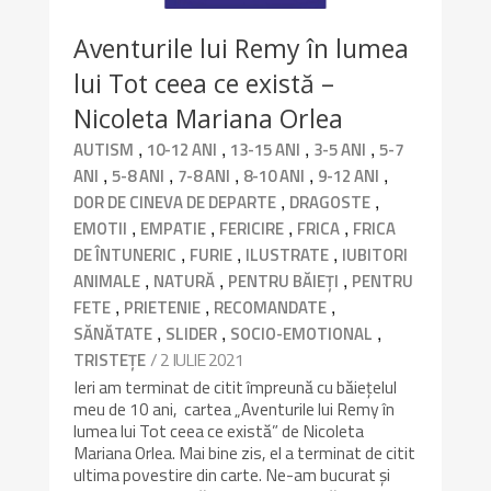
Aventurile lui Remy în lumea
lui Tot ceea ce există –
Nicoleta Mariana Orlea
,
,
,
,
AUTISM
10-12 ANI
13-15 ANI
3-5 ANI
5-7
,
,
,
,
,
ANI
5-8 ANI
7-8 ANI
8-10 ANI
9-12 ANI
,
,
DOR DE CINEVA DE DEPARTE
DRAGOSTE
,
,
,
,
EMOTII
EMPATIE
FERICIRE
FRICA
FRICA
,
,
,
DE ÎNTUNERIC
FURIE
ILUSTRATE
IUBITORI
,
,
,
ANIMALE
NATURĂ
PENTRU BĂIEȚI
PENTRU
,
,
,
FETE
PRIETENIE
RECOMANDATE
,
,
,
SĂNĂTATE
SLIDER
SOCIO-EMOTIONAL
/ 2 IULIE 2021
TRISTEȚE
Ieri am terminat de citit împreună cu băiețelul
meu de 10 ani, cartea „Aventurile lui Remy în
lumea lui Tot ceea ce există” de Nicoleta
Mariana Orlea. Mai bine zis, el a terminat de citit
ultima povestire din carte. Ne-am bucurat și