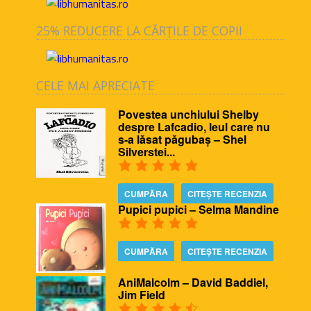
25% REDUCERE LA CĂRȚILE DE COPII
CELE MAI APRECIATE
Povestea unchiului Shelby
despre Lafcadio, leul care nu
s-a lăsat păgubaș – Shel
Silverstei...
CUMPĂRA
CITEȘTE RECENZIA
Pupici pupici – Selma Mandine
CUMPĂRA
CITEȘTE RECENZIA
AniMalcolm – David Baddiel,
Jim Field