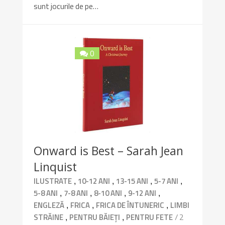
sunt jocurile de pe…
0
Onward is Best – Sarah Jean
Linquist
,
,
,
,
ILUSTRATE
10-12 ANI
13-15 ANI
5-7 ANI
,
,
,
,
5-8 ANI
7-8 ANI
8-10 ANI
9-12 ANI
,
,
,
ENGLEZĂ
FRICA
FRICA DE ÎNTUNERIC
LIMBI
,
,
/ 2
STRĂINE
PENTRU BĂIEȚI
PENTRU FETE