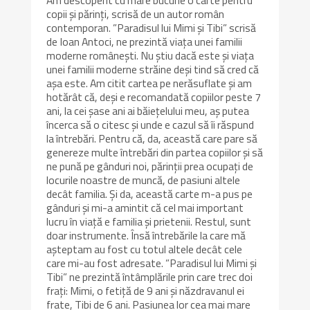
Am descoperit cu mare bucurie o carte pentru
copii și părinți, scrisă de un autor român
contemporan. ”Paradisul lui Mimi și Tibi” scrisă
de Ioan Antoci, ne prezintă viața unei familii
moderne românești. Nu știu dacă este și viața
unei familii moderne străine deși tind să cred că
așa este. Am citit cartea pe nerăsuflate și am
hotărât că, deși e recomandată copiilor peste 7
ani, la cei șase ani ai băiețelului meu, aș putea
încerca să o citesc și unde e cazul să îi răspund
la întrebări. Pentru că, da, această care pare să
genereze multe întrebări din partea copiilor și să
ne pună pe gânduri noi, părinții prea ocupați de
locurile noastre de muncă, de pasiuni altele
decât familia. Și da, această carte m-a pus pe
gânduri și mi-a amintit că cel mai important
lucru în viață e familia și prietenii. Restul, sunt
doar instrumente. Însă întrebările la care mă
așteptam au fost cu totul altele decât cele
care mi-au fost adresate. ”Paradisul lui Mimi și
Tibi” ne prezintă întâmplările prin care trec doi
frați: Mimi, o fetiță de 9 ani și năzdravanul ei
frate, Tibi de 6 ani. Pasiunea lor cea mai mare