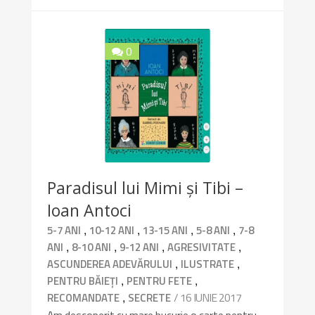
0
Paradisul lui Mimi și Tibi –
Ioan Antoci
,
,
,
,
5-7 ANI
10-12 ANI
13-15 ANI
5-8 ANI
7-8
,
,
,
,
ANI
8-10 ANI
9-12 ANI
AGRESIVITATE
,
,
ASCUNDEREA ADEVĂRULUI
ILUSTRATE
,
,
PENTRU BĂIEȚI
PENTRU FETE
,
/ 16 IUNIE 2017
RECOMANDATE
SECRETE