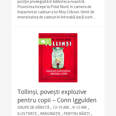
poziție privilegiată în biblioteca noastră.
Povestea începe la Polul Nord, în camera de
împachetat cadouri a lui Moș Crăciun. Uimit de
imensitatea de cadouri le întreabă dacă sunt…
0
Tollinși, povești explozive
pentru copii – Conn Iggulden
,
,
,
GRUPE DE VÂRSTĂ
13-15 ANI
9-12 ANI
,
,
,
ILUSTRATE
IMAGINAȚIE
PENTRU BĂIEȚI