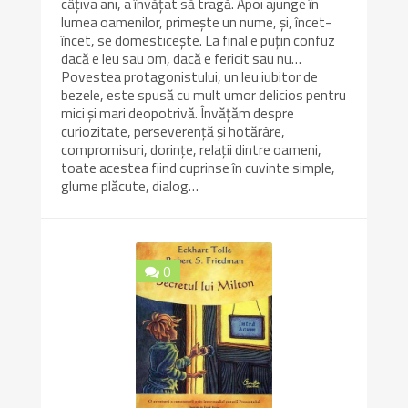
câțiva ani, a învățat să tragă. Apoi ajunge în
lumea oamenilor, primește un nume, și, încet-
încet, se domesticește. La final e puțin confuz
dacă e leu sau om, dacă e fericit sau nu…
Povestea protagonistului, un leu iubitor de
bezele, este spusă cu mult umor delicios pentru
mici și mari deopotrivă. Învățăm despre
curiozitate, perseverență și hotărâre,
compromisuri, dorințe, relații dintre oameni,
toate acestea fiind cuprinse în cuvinte simple,
glume plăcute, dialog…
0
8.4/10