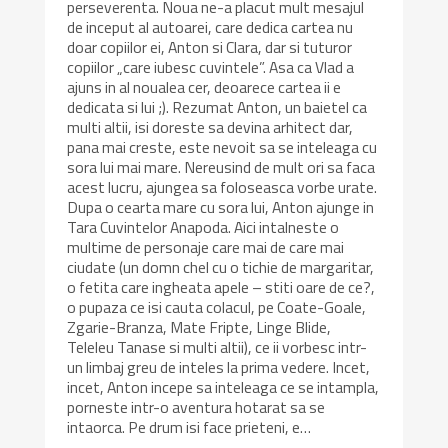
perseverenta. Noua ne-a placut mult mesajul
de inceput al autoarei, care dedica cartea nu
doar copiilor ei, Anton si Clara, dar si tuturor
copiilor „care iubesc cuvintele”. Asa ca Vlad a
ajuns in al noualea cer, deoarece cartea ii e
dedicata si lui ;). Rezumat Anton, un baietel ca
multi altii, isi doreste sa devina arhitect dar,
pana mai creste, este nevoit sa se inteleaga cu
sora lui mai mare. Nereusind de mult ori sa faca
acest lucru, ajungea sa foloseasca vorbe urate.
Dupa o cearta mare cu sora lui, Anton ajunge in
Tara Cuvintelor Anapoda. Aici intalneste o
multime de personaje care mai de care mai
ciudate (un domn chel cu o tichie de margaritar,
o fetita care ingheata apele – stiti oare de ce?,
o pupaza ce isi cauta colacul, pe Coate-Goale,
Zgarie-Branza, Mate Fripte, Linge Blide,
Teleleu Tanase si multi altii), ce ii vorbesc intr-
un limbaj greu de inteles la prima vedere. Incet,
incet, Anton incepe sa inteleaga ce se intampla,
porneste intr-o aventura hotarat sa se
intaorca. Pe drum isi face prieteni, e…