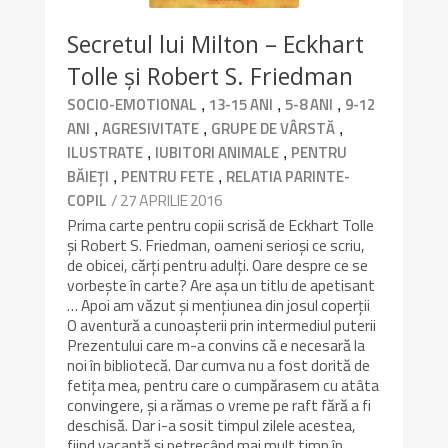
Secretul lui Milton – Eckhart
Tolle şi Robert S. Friedman
,
,
,
SOCIO-EMOTIONAL
13-15 ANI
5-8 ANI
9-12
,
,
,
ANI
AGRESIVITATE
GRUPE DE VÂRSTĂ
,
,
ILUSTRATE
IUBITORI ANIMALE
PENTRU
,
,
BĂIEȚI
PENTRU FETE
RELATIA PARINTE-
/ 27 APRILIE 2016
COPIL
Prima carte pentru copii scrisă de Eckhart Tolle
și Robert S. Friedman, oameni serioși ce scriu,
de obicei, cărți pentru adulți. Oare despre ce se
vorbește în carte? Are așa un titlu de apetisant
… Apoi am văzut și mențiunea din josul coperții
O aventură a cunoașterii prin intermediul puterii
Prezentului care m-a convins că e necesară la
noi în bibliotecă. Dar cumva nu a fost dorită de
fetița mea, pentru care o cumpărasem cu atâta
convingere, și a rămas o vreme pe raft fără a fi
deschisă. Dar i-a sosit timpul zilele acestea,
fiind vacanță și petrecând mai mult timp în …