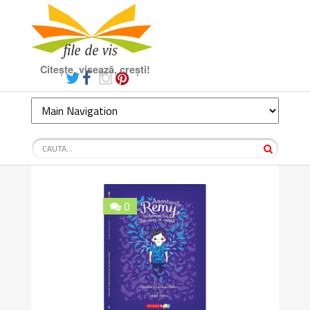
Citește, visează, crești!
0
10/10