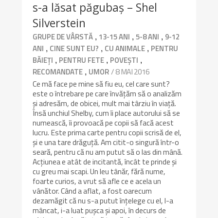
s-a lăsat păgubaș – Shel
Silverstein
,
,
,
GRUPE DE VÂRSTĂ
13-15 ANI
5-8 ANI
9-12
,
,
,
ANI
CINE SUNT EU?
CU ANIMALE
PENTRU
,
,
,
BĂIEȚI
PENTRU FETE
POVEȘTI
,
/ 8 MAI 2016
RECOMANDATE
UMOR
Ce mă face pe mine să fiu eu, cel care sunt?
este o întrebare pe care învățăm să o analizăm
și adresăm, de obicei, mult mai târziu în viață.
Însă unchiul Shelby, cum îi place autorului să se
numească, îi provoacă pe copii să facă acest
lucru. Este prima carte pentru copii scrisă de el,
și e una tare drăguță. Am citit-o singură într-o
seară, pentru că nu am putut să o las din mână.
Acțiunea e atât de incitantă, încât te prinde și
cu greu mai scapi. Un leu tânăr, fără nume,
foarte curios, a vrut să afle ce e acela un
vânător. Când a aflat, a fost oarecum
dezamăgit că nu s-a putut înțelege cu el, l-a
mâncat, i-a luat pușca și apoi, în decurs de