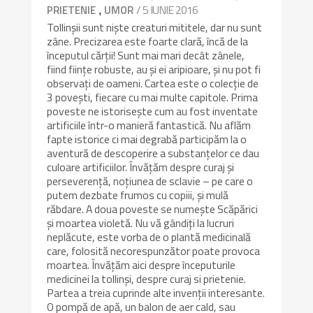
,
/ 5 IUNIE 2016
PRIETENIE
UMOR
Tollinșii sunt niște creaturi mititele, dar nu sunt
zâne. Precizarea este foarte clară, încă de la
începutul cărții! Sunt mai mari decât zânele,
fiind ființe robuste, au și ei aripioare, și nu pot fi
observați de oameni. Cartea este o colecție de
3 povești, fiecare cu mai multe capitole. Prima
poveste ne istorisește cum au fost inventate
artificiile într-o manieră fantastică. Nu aflăm
fapte istorice ci mai degrabă participăm la o
aventură de descoperire a substanțelor ce dau
culoare artificiilor. Învățăm despre curaj și
perseverență, noțiunea de sclavie – pe care o
putem dezbate frumos cu copiii, și mulă
răbdare. A doua poveste se numește Scăpărici
și moartea violetă. Nu vă gândiți la lucruri
neplăcute, este vorba de o plantă medicinală
care, folosită necorespunzător poate provoca
moartea. Învățăm aici despre începuturile
medicinei la tollinși, despre curaj si prietenie.
Partea a treia cuprinde alte invenții interesante.
O pompă de apă, un balon de aer cald, sau