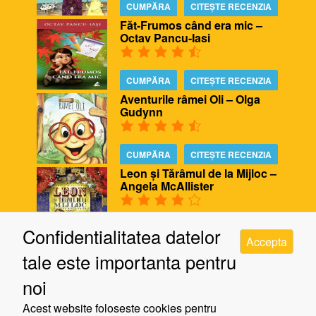
CUMPĂRA
CITEȘTE RECENZIA
Făt-Frumos când era mic –
Octav Pancu-Iasi
CUMPĂRA
CITEȘTE RECENZIA
Aventurile râmei Oli – Olga
Gudynn
CUMPĂRA
CITEȘTE RECENZIA
Leon și Tărâmul de la Mijloc –
Angela McAllister
CUMPĂRA
CITEȘTE RECENZIA
Confidentialitatea datelor
Accepta
Biblioteca ursului – Poppy
tale este importanta pentru
Bishop, Alison Edgson
noi
CUMPĂRA
CITEȘTE RECENZIA
Acest website foloseste cookies pentru