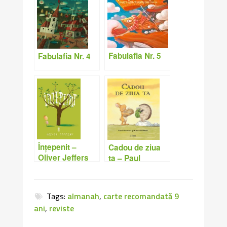
Fabulafia Nr. 5
Fabulafia Nr. 4
Înțepenit –
Cadou de ziua
Oliver Jeffers
ta – Paul
Stewart, Chriss
Riddell
Tags:
almanah
,
carte recomandată 9
ani
,
reviste