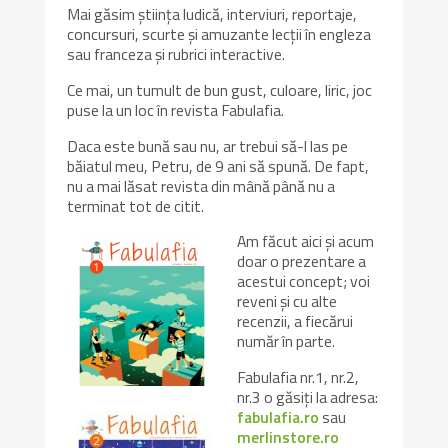
Mai găsim știința ludică, interviuri, reportaje,
concursuri, scurte și amuzante lecții în engleza
sau franceza și rubrici interactive.
Ce mai, un tumult de bun gust, culoare, liric, joc
puse la un loc în revista Fabulafia.
Daca este bună sau nu, ar trebui să-l las pe
băiatul meu, Petru, de 9 ani să spună. De fapt,
nu a mai lăsat revista din mână până nu a
terminat tot de citit.
Am făcut aici și acum
doar o prezentare a
acestui concept; voi
reveni și cu alte
recenzii, a fiecărui
număr în parte.
Fabulafia nr.1, nr.2,
nr.3 o găsiți la adresa:
fabulafia.ro
sau
merlinstore.ro