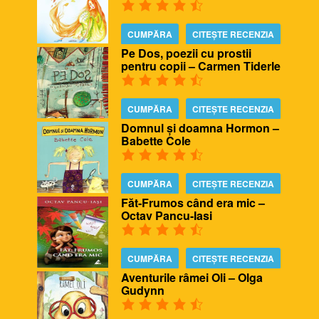
CUMPĂRA
CITEȘTE RECENZIA
Pe Dos, poezii cu prostii
pentru copii – Carmen Tiderle
CUMPĂRA
CITEȘTE RECENZIA
Domnul și doamna Hormon –
Babette Cole
CUMPĂRA
CITEȘTE RECENZIA
Făt-Frumos când era mic –
Octav Pancu-Iasi
CUMPĂRA
CITEȘTE RECENZIA
Aventurile râmei Oli – Olga
Gudynn