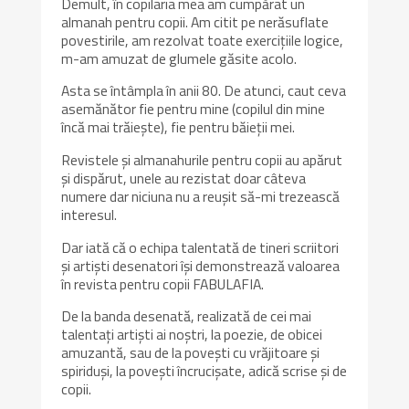
Demult, în copilaria mea am cumpărat un
almanah pentru copii.
Am
citit pe nerăsuflate
povestirile, am rezolvat toate exercițiile logice,
m-am amuzat de glumele găsite acolo.
Asta se întâmpla în anii 80. De atunci, caut ceva
asemănător fie pentru mine (copilul din mine
încă mai trăiește), fie pentru băieții mei.
Revistele și almanahurile pentru copii au apărut
și dispărut, unele au rezistat doar câteva
numere dar niciuna nu a reușit să-mi trezească
interesul.
Dar iată că o echipa talentată de tineri scriitori
și artiști desenatori își demonstrează valoarea
în revista pentru copii FABULAFIA.
De la banda desenată, realizată de cei mai
talentați artiști ai noștri, la poezie, de obicei
amuzantă, sau de la povești cu vrăjitoare și
spiriduși, la povești încrucișate, adică scrise și de
copii.