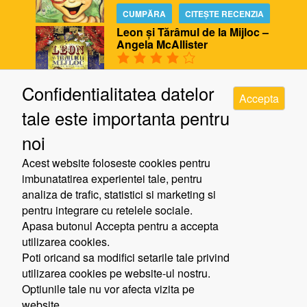
CUMPĂRA
CITEȘTE RECENZIA
Leon și Tărâmul de la Mijloc –
Angela McAllister
CUMPĂRA
CITEȘTE RECENZIA
Confidentialitatea datelor
Accepta
Biblioteca ursului – Poppy
tale este importanta pentru
Bishop, Alison Edgson
noi
CUMPĂRA
CITEȘTE RECENZIA
Acest website foloseste cookies pentru
Cinci minute de răgaz – Jill
imbunatatirea experientei tale, pentru
Murphy
analiza de trafic, statistici si marketing si
pentru integrare cu retelele sociale.
Apasa butonul Accepta pentru a accepta
CUMPĂRA
CITEȘTE RECENZIA
utilizarea cookies.
Poti oricand sa modifici setarile tale privind
utilizarea cookies pe website-ul nostru.
Politica de confidentialitate
Optiunile tale nu vor afecta vizita pe
Toate drepturile rezervate File de Vis © 2016
website.