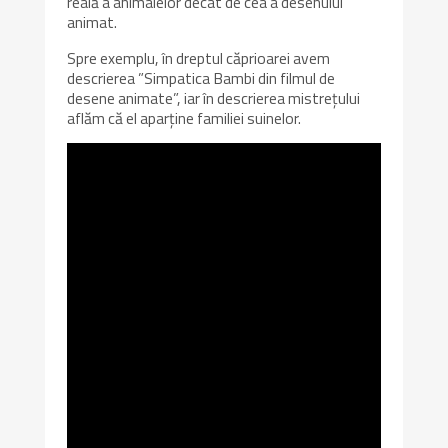
reală a animalelor decât de cea a desenului
animat.
Spre exemplu, în dreptul căprioarei avem
descrierea ”Simpatica Bambi din filmul de
desene animate”, iar în descrierea mistrețului
aflăm că el aparține familiei suinelor.