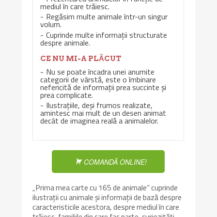
mediul în care trăiesc.
Regăsim multe animale într-un singur
volum.
Cuprinde multe informații structurate
despre animale.
CE NU MI-A PLĂCUT
Nu se poate încadra unei anumite
categorii de vârstă, este o îmbinare
nefericită de informații prea succinte și
prea complicate.
Ilustrațiile, deși frumos realizate,
amintesc mai mult de un desen animat
decât de imaginea reală a animalelor.
COMANDĂ ONLINE!
„Prima mea carte cu 165 de animale” cuprinde
ilustrații cu animale și informații de bază despre
caracteristicile acestora, despre mediul în care
trăiesc, familiile din care fac parte, curiozități