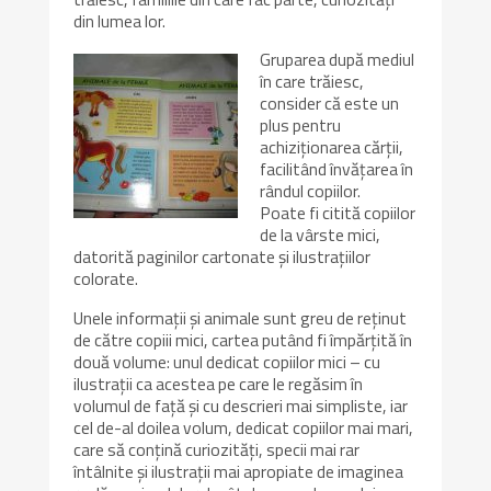
din lumea lor.
Gruparea după mediul
în care trăiesc,
consider că este un
plus pentru
achiziționarea cărții,
facilitând învățarea în
rândul copiilor.
Poate fi citită copiilor
de la vârste mici,
datorită paginilor cartonate și ilustrațiilor
colorate.
Unele informații și animale sunt greu de reținut
de către copiii mici, cartea putând fi împărțită în
două volume: unul dedicat copiilor mici – cu
ilustrații ca acestea pe care le regăsim în
volumul de față și cu descrieri mai simpliste, iar
cel de-al doilea volum, dedicat copiilor mai mari,
care să conțină curiozități, specii mai rar
întâlnite și ilustrații mai apropiate de imaginea