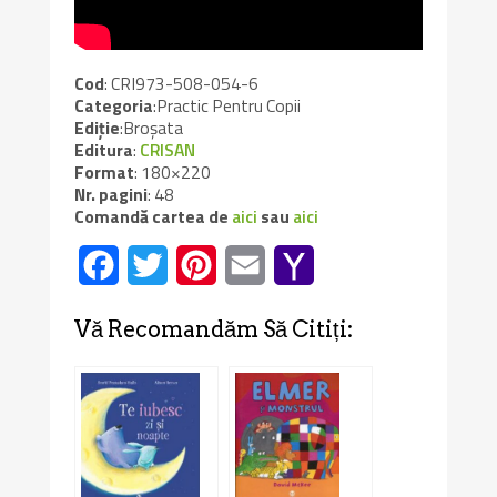
Cod
: CRI973-508-054-6
Categoria
:Practic Pentru Copii
Ediție
:Broșata
Editura
:
CRISAN
Format
: 180×220
Nr. pagini
: 48
Comandă cartea de
aici
sau
aici
Facebook
Twitter
Pinterest
Email
Yahoo
Mail
Vă Recomandăm Să Citiți: