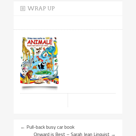
WRAP UP
←
Pull-back busy car book
Onward is Best – Sarah Jean Linquist
→