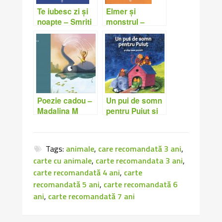
Elmer și
Te iubesc zi și
monstrul –
noapte – Smriti
David Mckee
Prasadam –
Halls, Alison
Brown
Poezie cadou –
Un pui de somn
Madalina M
pentru Puiut si
alte sase
povesti
Tags:
animale
,
care recomandată 3 ani
,
carte cu animale
,
carte recomandata 3 ani
,
carte recomandată 4 ani
,
carte
recomandată 5 ani
,
carte recomandată 6
ani
,
carte recomandată 7 ani