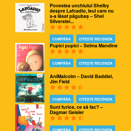
Povestea unchiului Shelby
despre Lafcadio, leul care nu
s-a lăsat păgubaș – Shel
Silverstei...
CUMPĂRA
CITEȘTE RECENZIA
Pupici pupici – Selma Mandine
CUMPĂRA
CITEȘTE RECENZIA
AniMalcolm – David Baddiel,
Jim Field
CUMPĂRA
CITEȘTE RECENZIA
Sunt furios, ce să fac? –
Dagmar Geisler
CUMPĂRA
CITEȘTE RECENZIA