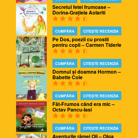
Secretul fetei frumoase –
Dorina-Grațiela Aolariti
CUMPĂRA
CITEȘTE RECENZIA
Pe Dos, poezii cu prostii
pentru copii – Carmen Tiderle
CUMPĂRA
CITEȘTE RECENZIA
Domnul și doamna Hormon –
Babette Cole
CUMPĂRA
CITEȘTE RECENZIA
Făt-Frumos când era mic –
Octav Pancu-Iasi
CUMPĂRA
CITEȘTE RECENZIA
Aventurile râmei Oli – Olga