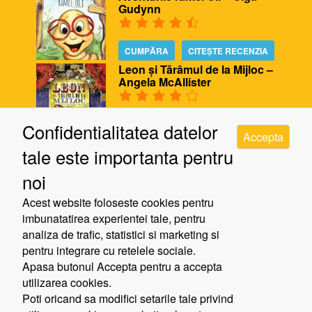
Gudynn
CUMPĂRA
CITEȘTE RECENZIA
Leon și Tărâmul de la Mijloc –
Angela McAllister
CUMPĂRA
CITEȘTE RECENZIA
Confidentialitatea datelor
Accepta
Biblioteca ursului – Poppy
tale este importanta pentru
Bishop, Alison Edgson
noi
CUMPĂRA
CITEȘTE RECENZIA
Acest website foloseste cookies pentru
Cinci minute de răgaz – Jill
imbunatatirea experientei tale, pentru
Murphy
analiza de trafic, statistici si marketing si
pentru integrare cu retelele sociale.
Apasa butonul Accepta pentru a accepta
CUMPĂRA
CITEȘTE RECENZIA
utilizarea cookies.
Poti oricand sa modifici setarile tale privind