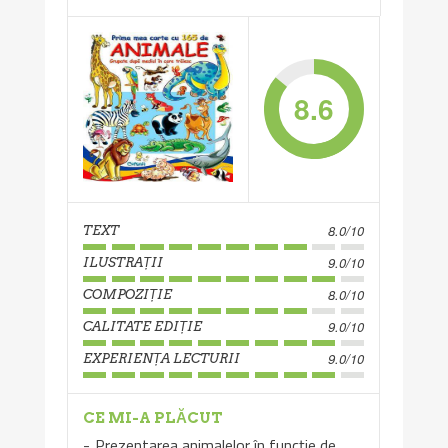
8.6
8.0/10
TEXT
9.0/10
ILUSTRAȚII
8.0/10
COMPOZIȚIE
9.0/10
CALITATE EDIȚIE
9.0/10
EXPERIENȚA LECTURII
CE MI-A PLĂCUT
Prezentarea animalelor în funcție de