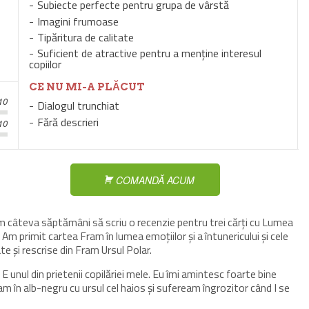
Subiecte perfecte pentru grupa de vârstă
Imagini frumoase
Tipăritura de calitate
Suficient de atractive pentru a menține interesul
copiilor
CE NU MI-A PLĂCUT
10
Dialogul trunchiat
Fără descrieri
10
COMANDĂ ACUM
 câteva săptămâni să scriu o recenzie pentru trei cărți cu Lumea
 Am primit cartea Fram în lumea emoțiilor și a întunericului și cele
e și rescrise din Fram Ursul Polar.
 E unul din prietenii copilăriei mele. Eu îmi amintesc foarte bine
eam în alb-negru cu ursul cel haios și sufeream îngrozitor când I se