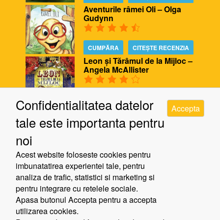
Aventurile râmei Oli – Olga
Gudynn
CUMPĂRA
CITEȘTE RECENZIA
Leon și Tărâmul de la Mijloc –
Angela McAllister
CUMPĂRA
CITEȘTE RECENZIA
Confidentialitatea datelor
Accepta
Biblioteca ursului – Poppy
tale este importanta pentru
Bishop, Alison Edgson
noi
CUMPĂRA
CITEȘTE RECENZIA
Acest website foloseste cookies pentru
Cinci minute de răgaz – Jill
imbunatatirea experientei tale, pentru
Murphy
analiza de trafic, statistici si marketing si
pentru integrare cu retelele sociale.
Apasa butonul Accepta pentru a accepta
CUMPĂRA
CITEȘTE RECENZIA
utilizarea cookies.