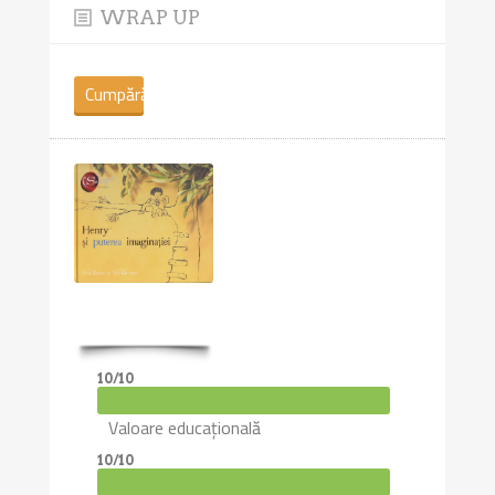
WRAP UP
Cumpără
cartea
10/10
Valoare educațională
10/10