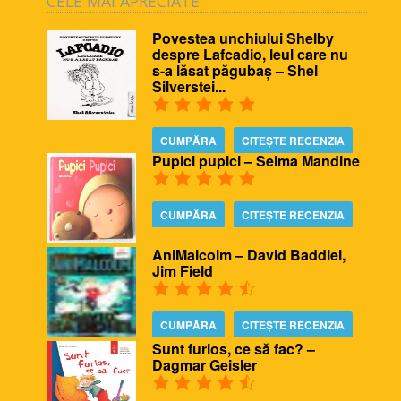
CELE MAI APRECIATE
Povestea unchiului Shelby
despre Lafcadio, leul care nu
s-a lăsat păgubaș – Shel
Silverstei...
CUMPĂRA
CITEȘTE RECENZIA
Pupici pupici – Selma Mandine
CUMPĂRA
CITEȘTE RECENZIA
AniMalcolm – David Baddiel,
Jim Field
CUMPĂRA
CITEȘTE RECENZIA
Sunt furios, ce să fac? –
Dagmar Geisler