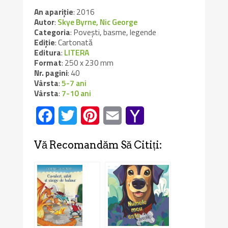
An apariție
: 2016
Autor
:
Skye Byrne, Nic George
Categoria
: Povești, basme, legende
Ediție
: Cartonată
Editura
:
LITERA
Format
: 250 x 230 mm
Nr. pagini
: 40
Vârsta
:
5-7 ani
Vârsta
:
7-10 ani
Facebook
Twitter
Pinterest
Email
Yahoo
Mail
Vă Recomandăm Să Citiți: