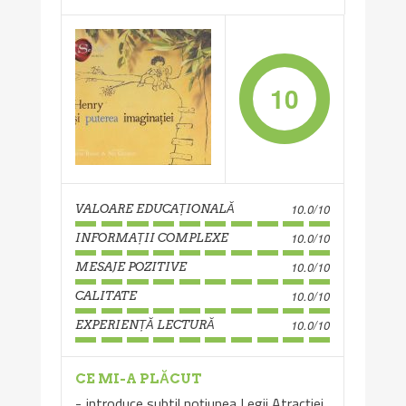
10
10.0/10
VALOARE EDUCAȚIONALĂ
10.0/10
INFORMAȚII COMPLEXE
10.0/10
MESAJE POZITIVE
10.0/10
CALITATE
10.0/10
EXPERIENȚĂ LECTURĂ
CE MI-A PLĂCUT
introduce subtil noțiunea Legii Atracției