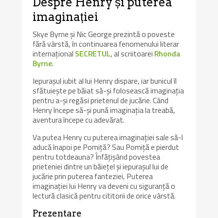
Despre Henry și puterea
imaginației
Skye Byrne și Nic George prezintă o poveste
fără vârstă, în continuarea fenomenului literar
internațional
SECRETUL
, al scriitoarei
Rhonda
Byrne
.
Iepurașul iubit al lui Henry dispare, iar bunicul îl
sfătuiește pe băiat să-și folosească imaginația
pentru a-și regăsi prietenul de jucărie. Când
Henry începe să-și pună imaginația la treabă,
aventura începe cu adevărat.
Va putea Henry cu puterea imaginației sale să-l
aducă înapoi pe Pomiță? Sau Pomiță e pierdut
pentru totdeauna? Înfățișând povestea
prieteniei dintre un băiețel și iepurașul lui de
jucărie prin puterea fanteziei, Puterea
imaginației lui Henry va deveni cu siguranță o
lectură clasică pentru cititorii de orice vârstă.
Prezentare