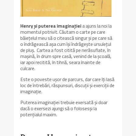
Henry și puterea imaginației
a ajuns la noi la
momentul potrivit. Căutam o carte pe care
băiețelul meu să o citească singur și pe care să
o îndrăgească așa cum își îndrăgește ursulețul
de pluș. Cartea a fost citită pe nerăsuflate, în
mașină, în drum spre casă, venind de la școală,
iar apoi recitită, în tihnă, seara înainte de
culcare.
Este o poveste ușor de parcurs, dar care îți lasă
loc de întrebări, răspunsuri, discuții și exerciții de
imaginație.
Puterea imaginației trebuie exersată și doar
dacă o exersezi ajungi să o folosesși la
potențialul maxim.