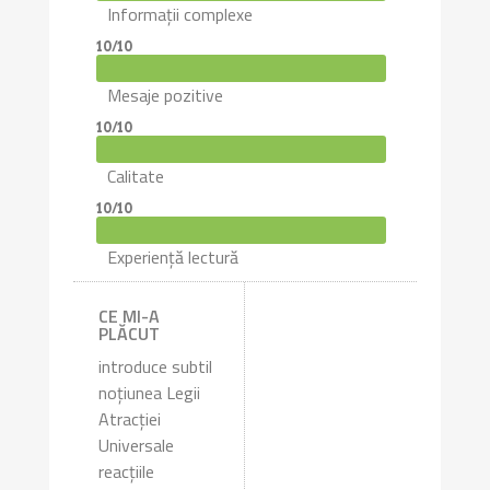
Informații complexe
10/10
Mesaje pozitive
10/10
Calitate
10/10
Experiență lectură
CE MI-A
PLĂCUT
introduce subtil
noțiunea Legii
Atracției
Universale
reacțiile