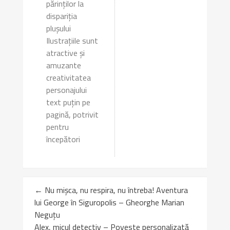
părinților la
dispariția
plușului
Ilustrațiile sunt
atractive și
amuzante
creativitatea
personajului
text puțin pe
pagină, potrivit
pentru
începători
←
Nu mișca, nu respira, nu întreba! Aventura
lui George în Siguropolis – Gheorghe Marian
Neguțu
Alex, micul detectiv – Poveste personalizată