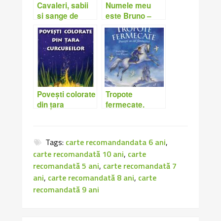
Cavaleri, sabii
Numele meu
si sange de
este Bruno –
balaur –
Cristina
Cornelia Funke
Dumitru-
Călinoiu, Diana
Necșulescu
Povești colorate
Tropote
din țara
fermecate.
curcubeilor –
Povești cu cai
Amedeia
fantastici –
Neamțu
Josepha
Tags:
carte recomandandata 6 ani
,
Sherman, Linda
carte recomandată 10 ani
,
carte
Wingerter
recomandată 5 ani
,
carte recomandată 7
ani
,
carte recomandată 8 ani
,
carte
recomandată 9 ani