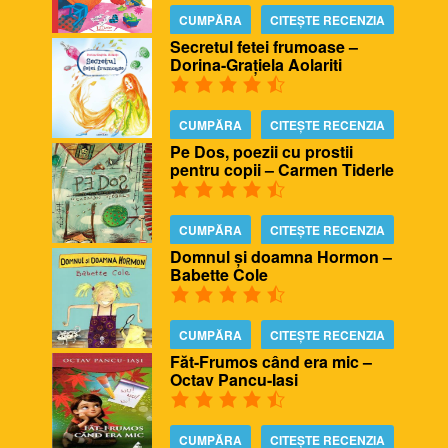
CUMPĂRA
CITEȘTE RECENZIA
Secretul fetei frumoase –
Dorina-Grațiela Aolariti
CUMPĂRA
CITEȘTE RECENZIA
Pe Dos, poezii cu prostii
pentru copii – Carmen Tiderle
CUMPĂRA
CITEȘTE RECENZIA
Domnul și doamna Hormon –
Babette Cole
CUMPĂRA
CITEȘTE RECENZIA
Făt-Frumos când era mic –
Octav Pancu-Iasi
CUMPĂRA
CITEȘTE RECENZIA