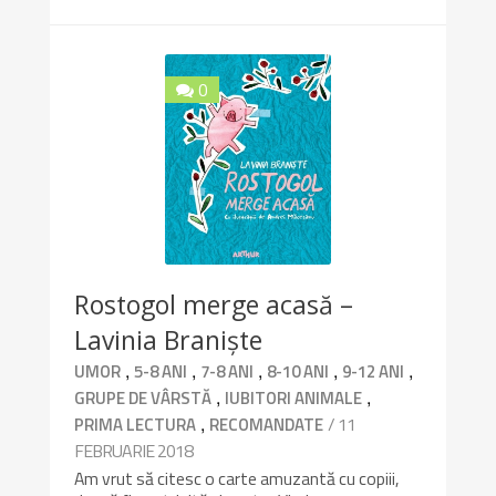
0
8.9/10
Rostogol merge acasă –
Lavinia Braniște
,
,
,
,
,
UMOR
5-8 ANI
7-8 ANI
8-10 ANI
9-12 ANI
,
,
GRUPE DE VÂRSTĂ
IUBITORI ANIMALE
,
/ 11
PRIMA LECTURA
RECOMANDATE
FEBRUARIE 2018
Am vrut să citesc o carte amuzantă cu copiii,