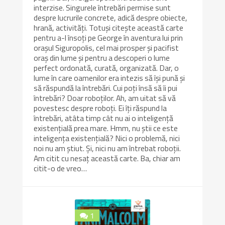
interzise. Singurele întrebări permise sunt
despre lucrurile concrete, adică despre obiecte,
hrană, activități. Totuși citește această carte
pentru a-l însoți pe George în aventura lui prin
orașul Siguropolis, cel mai prosper și pacifist
oraș din lume și pentru a descoperi o lume
perfect ordonată, curată, organizată. Dar, o
lume în care oamenilor era intezis să își pună și
să răspundă la întrebări. Cui poți însă să îi pui
întrebări? Doar roboților. Ah, am uitat să vă
povestesc despre roboți. Ei îți răspund la
întrebări, atâta timp cât nu ai o inteligență
existențială prea mare. Hmm, nu știi ce este
inteligența existențială? Nici o problemă, nici
noi nu am știut. Și, nici nu am întrebat roboții.
Am citit cu nesaț această carte. Ba, chiar am
citit-o de vreo…
1