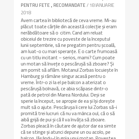
,
/ 18 IANUARIE
PENTRU FETE
RECOMANDATE
2018
Avem cartea în bibliotecă de ceva vreme. Mi-au
plăcut toate cărțile din această colecție și eram
nerăbdătoare să o citim. Cand am reluat
obiceiul de trezire cu poveste de la începutul
lunii septembrie, să ne pregatim pentru școală,
am luat-o cu mari speranțe. E o carte frumoasă
cu un titlu incitant – serios, mami? Cum poate
un motan să învețe o pescărușă să zboare? Și
am pornit să aflăm. Motanul Zorbas locuiește în
Hamburg și rămâne singur acasă pentru o
vreme. Într-o zi la el pe balcon a aterizat o
pescărușă bolnavă, ce abia scăpase dintr-o
pată de petrol din Marea Nordului. Deși se
sperie la început, se apropie de ea și își dorește
mult să o ajute. Pescărușa îi cere lui Zorbas să-i
promită trei lucruri: că nu va mânca oul, că o să
aibă grijă de pui şi că îl va învăţa să zboare.
Zorbas pleacă în căutare de ajutor dar ea simte
că se stinge și atunci depune un ou acolo, pe
balcon, lăsându-l în grija unui motan. Povestea