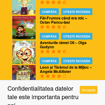
CUMPĂRA
CITEȘTE RECENZIA
Făt-Frumos când era mic –
Octav Pancu-Iasi
CUMPĂRA
CITEȘTE RECENZIA
Aventurile râmei Oli – Olga
Gudynn
CUMPĂRA
CITEȘTE RECENZIA
Leon și Tărâmul de la Mijloc –
Angela McAllister
CUMPĂRA
CITEȘTE RECENZIA
Confidentialitatea datelor
Accepta
Biblioteca ursului – Poppy
tale este importanta pentru
Bishop, Alison Edgson