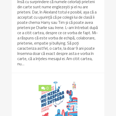
însă cu surprindere că numele celorlați prieteni
din carte sunt nume englezești și el nu are
prieteni. Dar, în Alexland totul e posibil, așa că a
acceptat cu ușurință că pe colegii lui de clasă îi
poate chema Harry sau Tim și că poate avea
prieteni pe Charlie sau Irene. L-am întrebat după
ce a citit cartea, despre ce ce vorba de fapt. Mi-
a răspuns că este vorba de echipă, colaborare,
prietenie, empatie și bullying. Să poți
caracteriza astfel, o carte, la doar 9 ani poate
însemna doar că exact despre asta e vorba în
carte, că a înțeles mesajul ei. Am citit cartea,
nu…
0
10/10