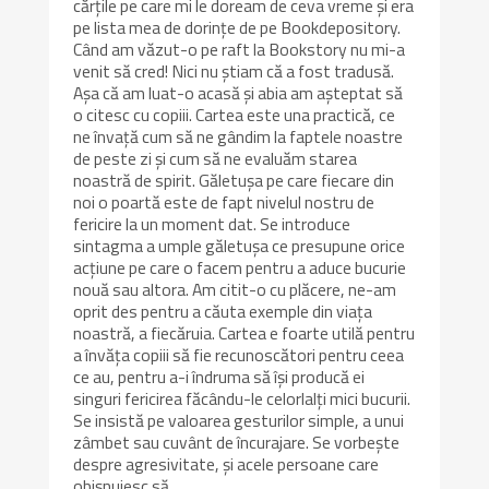
cărțile pe care mi le doream de ceva vreme și era
pe lista mea de dorințe de pe Bookdepository.
Când am văzut-o pe raft la Bookstory nu mi-a
venit să cred! Nici nu știam că a fost tradusă.
Așa că am luat-o acasă și abia am așteptat să
o citesc cu copiii. Cartea este una practică, ce
ne învață cum să ne gândim la faptele noastre
de peste zi și cum să ne evaluăm starea
noastră de spirit. Găletușa pe care fiecare din
noi o poartă este de fapt nivelul nostru de
fericire la un moment dat. Se introduce
sintagma a umple găletușa ce presupune orice
acțiune pe care o facem pentru a aduce bucurie
nouă sau altora. Am citit-o cu plăcere, ne-am
oprit des pentru a căuta exemple din viața
noastră, a fiecăruia. Cartea e foarte utilă pentru
a învăța copiii să fie recunoscători pentru ceea
ce au, pentru a-i îndruma să își producă ei
singuri fericirea făcându-le celorlalți mici bucurii.
Se insistă pe valoarea gesturilor simple, a unui
zâmbet sau cuvânt de încurajare. Se vorbește
despre agresivitate, și acele persoane care
obișnuiesc să…