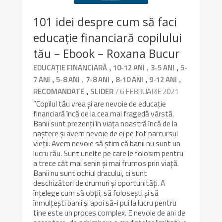
101 idei despre cum să faci
educație financiară copilului
tău – Ebook – Roxana Bucur
,
,
,
EDUCAȚIE FINANCIARĂ
10-12 ANI
3-5 ANI
5-
,
,
,
,
,
7 ANI
5-8 ANI
7-8 ANI
8-10 ANI
9-12 ANI
,
/ 6 FEBRUARIE 2021
RECOMANDATE
SLIDER
”Copilul tău vrea și are nevoie de educație
financiară încă de la cea mai fragedă vârstă.
Banii sunt prezenți în viața noastră încă de la
naștere și avem nevoie de ei pe tot parcursul
vieții. Avem nevoie să știm că banii nu sunt un
lucru rău. Sunt unelte pe care le folosim pentru
a trece cât mai senin și mai frumos prin viață.
Banii nu sunt ochiul dracului, ci sunt
deschizători de drumuri și oportunități. A
înțelege cum să obții, să folosești și să
înmulțești banii și apoi să-i pui la lucru pentru
tine este un proces complex. E nevoie de ani de