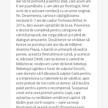
dar să fie potrivită și pentru Vlad, care acum are
6 ani și jumătate. L-am ales pe Rostogol, fiind
scris de o autoare româncă cu un umor original,
fin. Desemenea, cartea e câștigătoarea
secțiunii 0-7 ani din cadrul Trofeului Arthur, în
2014, deci aveam așteptări de la ea. Povestea
e destul de complexă pentru categoria de
vârstă propusă, dar curge plăcut și e plină de
dialoguri amuzante. Două berze se străduie să
livreze un purceluș care are rău de înălțime:
doamna Flavia, o barză ce urmează să iasă la
pensie, aceasta fiind ultima ei cursă, și ucenicul
ei, bărzoiul Zdrell, care își dorise o carieră de
bibliotecar, nicidecum curier de livrat bebeluși.
Bebelușul zglobiu e furat de vulpoiul Socott,
care dorește să îl dăruiască vulpiței Carla pentru
a o impresiona cu talentele lui de vânător, apoi
este preluat de trei corbi ce doresc să îl ducă la
palat pentru a primi o recompensă. Suspansul
creat este unul potrivit pentru copii, care
așteptau cu nerăbdare următorul capitol. Vă
lăsăm și pe voi în suspns – oare va reuși
Rostogol să ajungă acasă? Povestea este