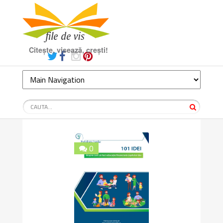
Citește, visează, crești!
0
10/10