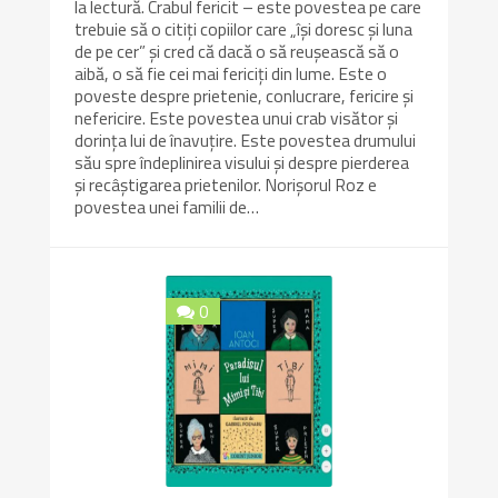
la lectură. Crabul fericit – este povestea pe care
trebuie să o citiți copiilor care „își doresc și luna
de pe cer” și cred că dacă o să reușească să o
aibă, o să fie cei mai fericiți din lume. Este o
poveste despre prietenie, conlucrare, fericire și
nefericire. Este povestea unui crab visător și
dorința lui de înavuțire. Este povestea drumului
său spre îndeplinirea visului și despre pierderea
și recâștigarea prietenilor. Norișorul Roz e
povestea unei familii de…
0