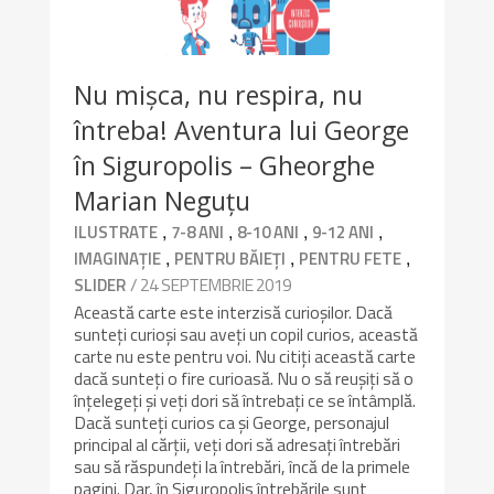
Nu mișca, nu respira, nu
întreba! Aventura lui George
în Siguropolis – Gheorghe
Marian Neguțu
,
,
,
,
ILUSTRATE
7-8 ANI
8-10 ANI
9-12 ANI
,
,
,
IMAGINAȚIE
PENTRU BĂIEȚI
PENTRU FETE
/ 24 SEPTEMBRIE 2019
SLIDER
Această carte este interzisă curioșilor. Dacă
sunteți curioși sau aveți un copil curios, această
carte nu este pentru voi. Nu citiți această carte
dacă sunteți o fire curioasă. Nu o să reușiți să o
înțelegeți și veți dori să întrebați ce se întâmplă.
Dacă sunteți curios ca și George, personajul
principal al cărții, veți dori să adresați întrebări
sau să răspundeți la întrebări, încă de la primele
pagini. Dar, în Siguropolis întrebările sunt