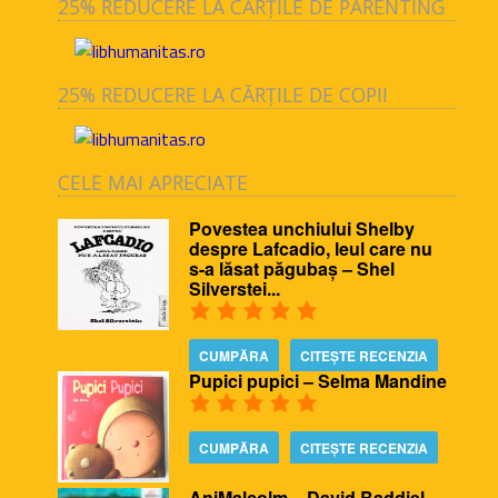
25% REDUCERE LA CĂRȚILE DE PARENTING
25% REDUCERE LA CĂRȚILE DE COPII
CELE MAI APRECIATE
Povestea unchiului Shelby
despre Lafcadio, leul care nu
s-a lăsat păgubaș – Shel
Silverstei...
CUMPĂRA
CITEȘTE RECENZIA
Pupici pupici – Selma Mandine
CUMPĂRA
CITEȘTE RECENZIA
AniMalcolm – David Baddiel,