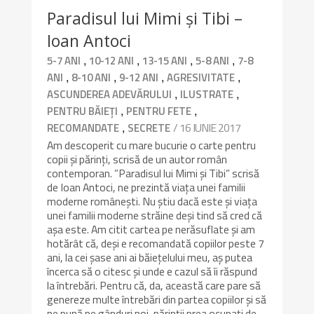
Paradisul lui Mimi și Tibi –
Ioan Antoci
,
,
,
,
5-7 ANI
10-12 ANI
13-15 ANI
5-8 ANI
7-8
,
,
,
,
ANI
8-10 ANI
9-12 ANI
AGRESIVITATE
,
,
ASCUNDEREA ADEVĂRULUI
ILUSTRATE
,
,
PENTRU BĂIEȚI
PENTRU FETE
,
/ 16 IUNIE 2017
RECOMANDATE
SECRETE
Am descoperit cu mare bucurie o carte pentru
copii și părinți, scrisă de un autor român
contemporan. ”Paradisul lui Mimi și Tibi” scrisă
de Ioan Antoci, ne prezintă viața unei familii
moderne românești. Nu știu dacă este și viața
unei familii moderne străine deși tind să cred că
așa este. Am citit cartea pe nerăsuflate și am
hotărât că, deși e recomandată copiilor peste 7
ani, la cei șase ani ai băiețelului meu, aș putea
încerca să o citesc și unde e cazul să îi răspund
la întrebări. Pentru că, da, această care pare să
genereze multe întrebări din partea copiilor și să
ne pună pe gânduri noi, părinții prea ocupați de