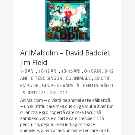
9.8/10
AniMalcolm – David Baddiel,
Jim Field
,
,
,
,
7-8 ANI
10-12 ANI
13-15 ANI
8-10 ANI
9-12
,
,
,
,
ANI
CITESC SINGUR
CU ANIMALE
EMOTII
,
,
EMPATIE
GRUPE DE VÂRSTĂ
PENTRU BĂIEȚI
,
/ 21 IUNIE 2019
SLIDER
AniMalcolm – o viață de animal este sălbatică….
– un subtitlu care m-a dus cu gândul la aventuri
cu animale și o copertă care m-a făcut să
zâmbesc. Asta e o carte care trebuie citită
pentru că, deși nu prea îndrăgim toate
animalele, avem acasă un hamster care încet,