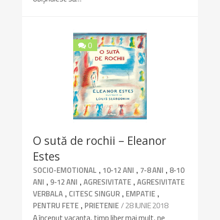
0
10/10
O sută de rochii – Eleanor
Estes
,
,
,
SOCIO-EMOTIONAL
10-12 ANI
7-8 ANI
8-10
,
,
,
ANI
9-12 ANI
AGRESIVITATE
AGRESIVITATE
,
,
,
VERBALA
CITESC SINGUR
EMPATIE
,
/ 28 IUNIE 2018
PENTRU FETE
PRIETENIE
A început vacanța, timp liber mai mult, ne