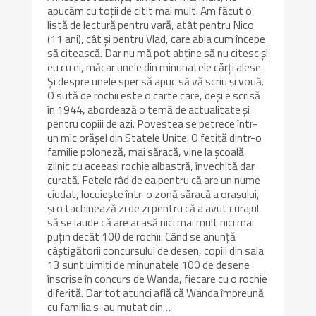
apucăm cu toții de citit mai mult. Am făcut o
listă de lectură pentru vară, atât pentru Nico
(11 ani), cât și pentru Vlad, care abia cum începe
să citească. Dar nu mă pot abține să nu citesc și
eu cu ei, măcar unele din minunatele cărți alese.
Și despre unele sper să apuc să vă scriu și vouă.
O sută de rochii este o carte care, deși e scrisă
în 1944, abordează o temă de actualitate și
pentru copiii de azi. Povestea se petrece într-
un mic orășel din Statele Unite. O fetiță dintr-o
familie poloneză, mai săracă, vine la școală
zilnic cu aceeași rochie albastră, învechită dar
curată. Fetele râd de ea pentru că are un nume
ciudat, locuiește într-o zonă săracă a orașului,
și o tachinează zi de zi pentru că a avut curajul
să se laude că are acasă nici mai mult nici mai
puțin decât 100 de rochii. Când se anunță
câștigătorii concursului de desen, copiii din sala
13 sunt uimiți de minunatele 100 de desene
înscrise în concurs de Wanda, fiecare cu o rochie
diferită. Dar tot atunci află că Wanda împreună
cu familia s-au mutat din…