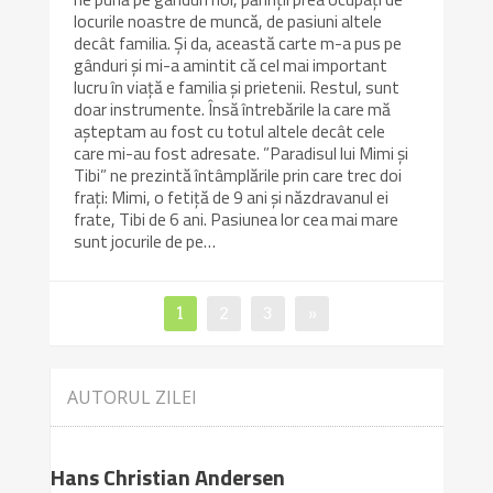
locurile noastre de muncă, de pasiuni altele
decât familia. Și da, această carte m-a pus pe
gânduri și mi-a amintit că cel mai important
lucru în viață e familia și prietenii. Restul, sunt
doar instrumente. Însă întrebările la care mă
așteptam au fost cu totul altele decât cele
care mi-au fost adresate. ”Paradisul lui Mimi și
Tibi” ne prezintă întâmplările prin care trec doi
frați: Mimi, o fetiță de 9 ani și năzdravanul ei
frate, Tibi de 6 ani. Pasiunea lor cea mai mare
sunt jocurile de pe…
Paginație
Page
Page
Page
1
2
3
»
articole
AUTORUL ZILEI
Hans Christian Andersen