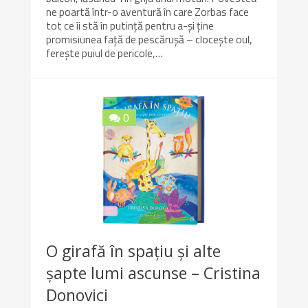
ne poartă într-o aventură în care Zorbas face
tot ce îi stă în putință pentru a-și ține
promisiunea față de pescărușă – clocește oul,
ferește puiul de pericole,…
0
9.9/10
O girafă în spațiu și alte
șapte lumi ascunse – Cristina
Donovici