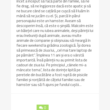
încet a început să facă parte din familie, să ne
fie drag, să ne îngijoreze dacă este apatic și să
ne bucure când se cațără pe cușcă să îl luăm în
mână să ne jucăm cu el. Și, parcă în părul
personajului este un hamster. Aveam să
descoperim însă, că este o șinșilă. Malcolm este
un băiețel care nu iubea animalele, deși părinții lui
erau înebuniți după animale, aveau multe
animale de companie și obișnuiau să meargă în
fiecare weekend la grădina zoologică. Își dorea
să primească de ziua lui, „cel mai tare laptop de
pe pământ”. Împlinea 11 ani și era o vârstă
importantă. Însă părinții nu au primit lista de
cadouri de ziua lui. Pe principiul „câinele mi-a
mâncate tema”, lista de dorințe lipită pe
peretele din bucătărie a fost ruptă de pisicile
familiei și ronțăită de cățelul familiei sau de
hamster sau să fi ajuns pe fundul cuștii…
0