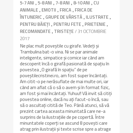
,
,
,
,
5-7 ANI
5-8 ANI
7-8 ANI
8-10 ANI
CU
,
,
,
ANIMALE
EMOTII
FRICA
FRICA DE
,
,
,
ÎNTUNERIC
GRUPE DE VÂRSTĂ
ILUSTRATE
,
,
,
PENTRU BĂIEȚI
PENTRU FETE
PRIETENIE
,
/ 31 OCTOMBRIE
RECOMANDATE
TRISTEȚE
2017
Ne plac mult poveștile cu girafe. Vedeți și
Trambulina bat-o vina. Ni se par animale
inteligente, simpatice și comice iar când am
descoperit încă o girafă pasionată de spațiu în
povestea „O girafă în spațiu” de pe
poveștilecristinei.ro, am fost super încântați.
Am citit-o pe nerăsuflate de mai multe ori, iar
când am aflat că o să o avem și în format fizic,
am fost și mai încântați. Yuhuu!! Vă invit să citiți
povestea online, dacă nu ați facut-o încă, sau
să o ascultați citită de Teo. Până atunci, să vă
prezint cartea aceasta minuntată care ne-a
surprins de la ilustrațiile de pe copertă. Între
minuntatele coperți se ascund 8 povești care
atrag prin ilustrații și texte scrise spre a atrage