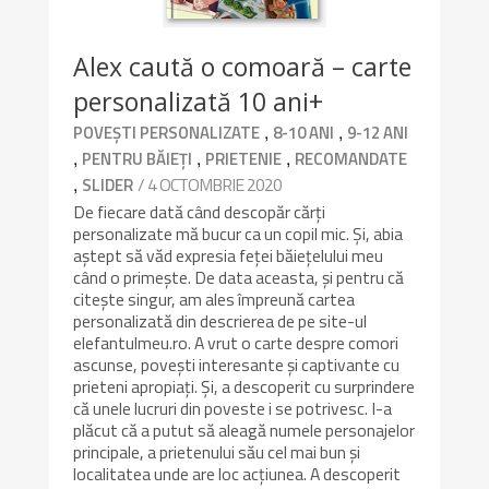
Alex caută o comoară – carte
personalizată 10 ani+
,
,
POVEȘTI PERSONALIZATE
8-10 ANI
9-12 ANI
,
,
,
PENTRU BĂIEȚI
PRIETENIE
RECOMANDATE
,
/ 4 OCTOMBRIE 2020
SLIDER
De fiecare dată când descopăr cărți
personalizate mă bucur ca un copil mic. Și, abia
aștept să văd expresia feței băiețelului meu
când o primește. De data aceasta, și pentru că
citește singur, am ales împreună cartea
personalizată din descrierea de pe site-ul
elefantulmeu.ro. A vrut o carte despre comori
ascunse, povești interesante și captivante cu
prieteni apropiați. Și, a descoperit cu surprindere
că unele lucruri din poveste i se potrivesc. I-a
plăcut că a putut să aleagă numele personajelor
principale, a prietenului său cel mai bun și
localitatea unde are loc acțiunea. A descoperit