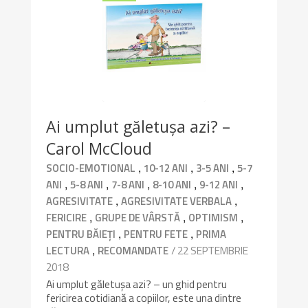
9.2/10
Ai umplut găletușa azi? –
Carol McCloud
,
,
,
SOCIO-EMOTIONAL
10-12 ANI
3-5 ANI
5-7
,
,
,
,
,
ANI
5-8 ANI
7-8 ANI
8-10 ANI
9-12 ANI
,
,
AGRESIVITATE
AGRESIVITATE VERBALA
,
,
,
FERICIRE
GRUPE DE VÂRSTĂ
OPTIMISM
,
,
PENTRU BĂIEȚI
PENTRU FETE
PRIMA
,
/ 22 SEPTEMBRIE
LECTURA
RECOMANDATE
2018
Ai umplut găletușa azi? – un ghid pentru
fericirea cotidiană a copiilor, este una dintre