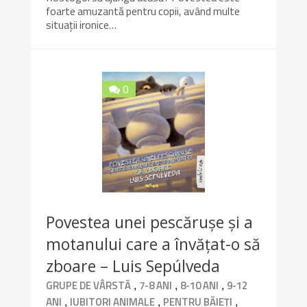
foarte amuzantă pentru copii, având multe
situații ironice…
0
10/10
Povestea unei pescărușe și a
motanului care a învățat-o să
zboare – Luis Sepúlveda
,
,
,
GRUPE DE VÂRSTĂ
7-8 ANI
8-10 ANI
9-12
,
,
,
ANI
IUBITORI ANIMALE
PENTRU BĂIEȚI