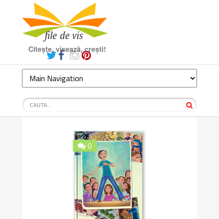
Citește, visează, crești!
0
9.6/10