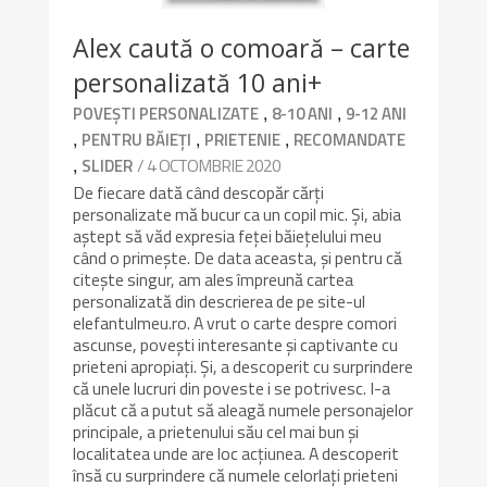
Alex caută o comoară – carte
personalizată 10 ani+
,
,
POVEȘTI PERSONALIZATE
8-10 ANI
9-12 ANI
,
,
,
PENTRU BĂIEȚI
PRIETENIE
RECOMANDATE
,
/ 4 OCTOMBRIE 2020
SLIDER
De fiecare dată când descopăr cărți
personalizate mă bucur ca un copil mic. Și, abia
aștept să văd expresia feței băiețelului meu
când o primește. De data aceasta, și pentru că
citește singur, am ales împreună cartea
personalizată din descrierea de pe site-ul
elefantulmeu.ro. A vrut o carte despre comori
ascunse, povești interesante și captivante cu
prieteni apropiați. Și, a descoperit cu surprindere
că unele lucruri din poveste i se potrivesc. I-a
plăcut că a putut să aleagă numele personajelor
principale, a prietenului său cel mai bun și
localitatea unde are loc acțiunea. A descoperit
însă cu surprindere că numele celorlați prieteni