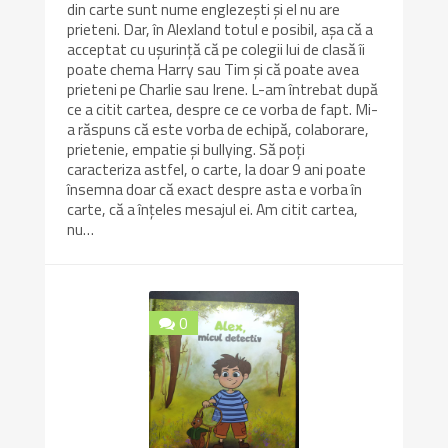
din carte sunt nume englezești și el nu are
prieteni. Dar, în Alexland totul e posibil, așa că a
acceptat cu ușurință că pe colegii lui de clasă îi
poate chema Harry sau Tim și că poate avea
prieteni pe Charlie sau Irene. L-am întrebat după
ce a citit cartea, despre ce ce vorba de fapt. Mi-
a răspuns că este vorba de echipă, colaborare,
prietenie, empatie și bullying. Să poți
caracteriza astfel, o carte, la doar 9 ani poate
însemna doar că exact despre asta e vorba în
carte, că a înțeles mesajul ei. Am citit cartea,
nu…
0
10/10