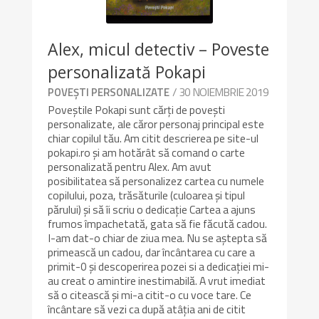
Alex, micul detectiv – Poveste
personalizată Pokapi
/ 30 NOIEMBRIE 2019
POVEȘTI PERSONALIZATE
Poveștile Pokapi sunt cărți de povești
personalizate, ale căror personaj principal este
chiar copilul tău. Am citit descrierea pe site-ul
pokapi.ro și am hotărât să comand o carte
personalizată pentru Alex. Am avut
posibilitatea să personalizez cartea cu numele
copilului, poza, trăsăturile (culoarea şi tipul
părului) și să îi scriu o dedicație Cartea a ajuns
frumos împachetată, gata să fie făcută cadou.
I-am dat-o chiar de ziua mea. Nu se aștepta să
primească un cadou, dar încântarea cu care a
primit-0 și descoperirea pozei si a dedicației mi-
au creat o amintire inestimabilă. A vrut imediat
să o citească și mi-a citit-o cu voce tare. Ce
încântare să vezi ca după atâția ani de citit