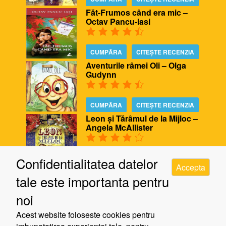
Făt-Frumos când era mic –
Octav Pancu-Iasi
CUMPĂRA
CITEȘTE RECENZIA
Aventurile râmei Oli – Olga
Gudynn
CUMPĂRA
CITEȘTE RECENZIA
Leon și Tărâmul de la Mijloc –
Angela McAllister
CUMPĂRA
CITEȘTE RECENZIA
Confidentialitatea datelor
Accepta
Biblioteca ursului – Poppy
tale este importanta pentru
Bishop, Alison Edgson
noi
CUMPĂRA
CITEȘTE RECENZIA
Acest website foloseste cookies pentru
Cinci minute de răgaz – Jill