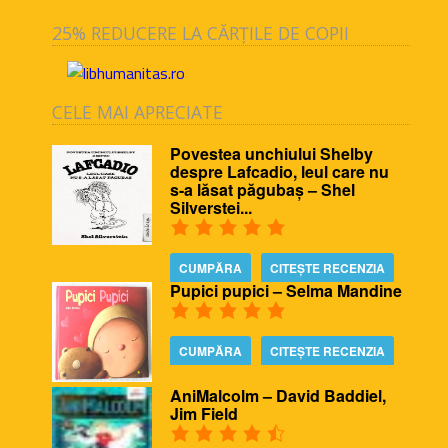
25% REDUCERE LA CĂRȚILE DE COPII
CELE MAI APRECIATE
Povestea unchiului Shelby
despre Lafcadio, leul care nu
s-a lăsat păgubaș – Shel
Silverstei...
CUMPĂRA
CITEȘTE RECENZIA
Pupici pupici – Selma Mandine
CUMPĂRA
CITEȘTE RECENZIA
AniMalcolm – David Baddiel,
Jim Field