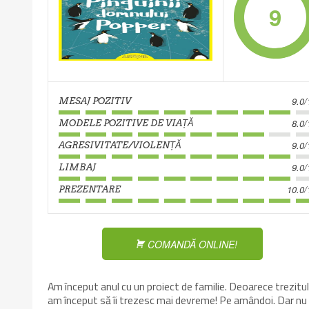
9
9.0/
MESAJ POZITIV
8.0/
MODELE POZITIVE DE VIAȚĂ
9.0/
AGRESIVITATE/VIOLENȚĂ
9.0/
LIMBAJ
10.0/
PREZENTARE
COMANDĂ ONLINE!
Am început anul cu un proiect de familie. Deoarece trezitu
am început să îi trezesc mai devreme! Pe amândoi. Dar nu 