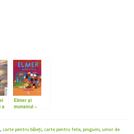
Elmer și
ei
monstrul –
 a
David Mckee
are
ă
s
ă
,
carte pentru băieți
,
carte pentru fete
,
pinguini
,
umor de