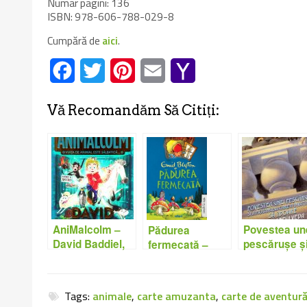
Numar pagini: 136
ISBN: 978-606-788-029-8
Cumpără de
aici
.
Facebook
Twitter
Pinterest
Email
Yahoo
Mail
Vă Recomandăm Să Citiți:
AniMalcolm –
Povestea un
Pădurea
David Baddiel,
pescărușe și
fermecată –
Jim Field
motanului c
Enid Blyton
a învățat-o s
zboare – Lui
Tags:
animale
,
carte amuzanta
,
carte de aventur
Sepúlveda