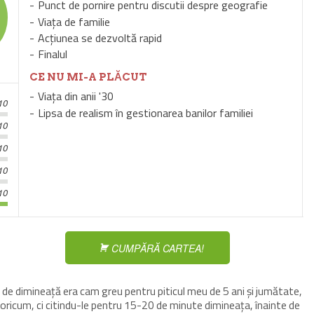
Punct de pornire pentru discutii despre geografie
Viața de familie
Acțiunea se dezvoltă rapid
Finalul
CE NU MI-A PLĂCUT
Viața din anii '30
10
Lipsa de realism în gestionarea banilor familiei
10
10
10
10
CUMPĂRĂ CARTEA!
l de dimineață era cam greu pentru piticul meu de 5 ani și jumătate,
oricum, ci citindu-le pentru 15-20 de minute dimineața, înainte de