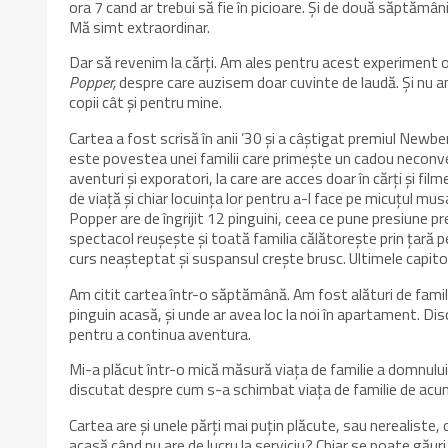
ora 7 cand ar trebui să fie în picioare. Și de două săptămâni
Mă simt extraordinar.
Dar să revenim la cărți. Am ales pentru acest experiment o
Popper,
despre care auzisem doar cuvinte de laudă. Și nu 
copii cât și pentru mine.
Cartea a fost scrisă în anii ’30 și a câștigat premiul Newbe
este povestea unei familii care primește un cadou neconv
aventuri și exporatori, la care are acces doar în cărți și fil
de viață și chiar locuința lor pentru a-l face pe micuțul mu
Popper are de îngrijit 12 pinguini, ceea ce pune presiune pr
spectacol reușește și toată familia călătorește prin țară pe
curs neașteptat și suspansul crește brusc. Ultimele capitol
Am citit cartea într-o săptămână. Am fost alături de famili
pinguin acasă, și unde ar avea loc la noi în apartament. Disc
pentru a continua aventura.
Mi-a plăcut într-o mică măsură viața de familie a domnului
discutat despre cum s-a schimbat viața de familie de acum
Cartea are și unele părți mai puțin plăcute, sau nerealiste,
acasă când nu are de lucru la serviciu? Chiar se poate găuri