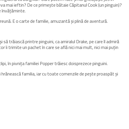
va mai ieftin? De ce primește bătaie Căpitanul Cook (un pinguin)?
de învățăminte.
mpreună. E o carte de familie, amuzantă și plină de aventură.
 să trăiască printre pinguini, ca amiralul Drake, pe care îl admiră
 îi trimite un pachet în care se află nici mai mult, nici mai puțin
clipi, în pivnița familiei Popper trăiesc doisprezece pinguini.
i hrănească familia, iar cu toate comenzile de pește proaspăt și