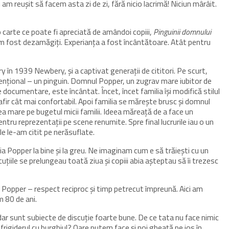
 am reușit să facem asta zi de zi, fără nicio lacrimă! Niciun mârâit.
 carte ce poate fi apreciată de amândoi copiii,
Pinguinii domnului
am fost dezamăgiți. Experianța a fost încântătoare. Atât pentru
ry în 1939 Newbery, și a captivat generații de cititori. Pe scurt,
ențional – un pinguin. Domnul Popper, un zugrav mare iubitor de
me documentare, este încântat. Încet, încet familia își modifică stilul
safir cât mai confortabil. Apoi familia se mărește brusc și domnul
ea mare pe bugetul micii familii. Ideea măreață de a face un
ntru reprezentații pe scene renumite. Spre final lucrurile iau o un
e le-am citit pe nerăsuflate.
a Popper la bine și la greu. Ne imaginam cum e să trăiești cu un
uțiile se prelungeau toată ziua și copiii abia așteptau să îi trezesc
 Popper – respect reciproc și timp petrecut împreună. Aici am
 80 de ani.
 dar sunt subiecte de discuție foarte bune. De ce tata nu face nimic
 frigiderul cu burghiul? Oare putem face și noi gheață pe jos în