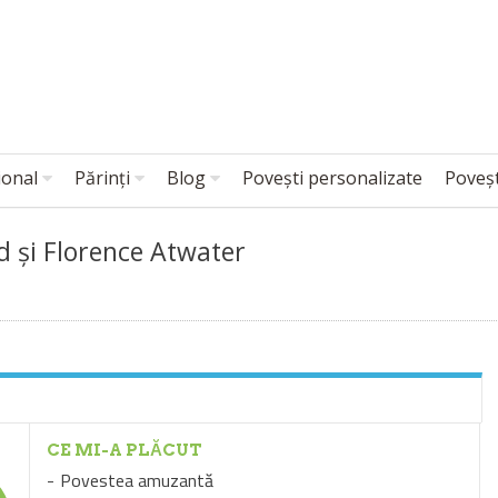
ional
Părinți
Blog
Povești personalizate
Poveșt
d și Florence Atwater
CE MI-A PLĂCUT
Povestea amuzantă