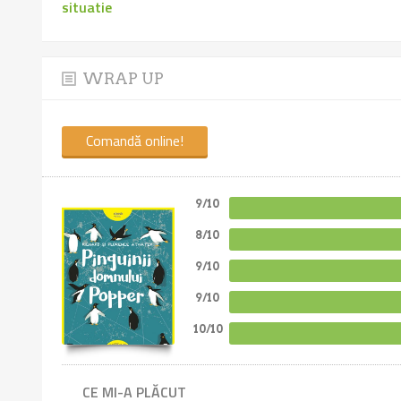
situatie
WRAP UP
Comandă online!
9/10
8/10
9/10
9/10
10/10
CE MI-A PLĂCUT