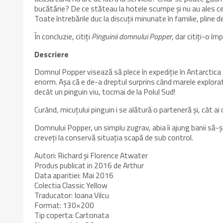
bucătărie? De ce stăteau la hotele scumpe și nu au ales ce
Toate întrebările duc la discuții minunate în familie, pline 
În concluzie, citiți
Pinguinii domnului Popper
, dar citiți-o î
Descriere
Domnul Popper visează să plece în expediție în Antarctica și
enorm. Așa că e de-a dreptul surprins când marele explorator
decât un pinguin viu, tocmai de la Polul Sud!
Curând, micuțului pinguin i se alătură o parteneră și, cât ai 
Domnului Popper, un simplu zugrav, abia îi ajung banii să-ș
creveți la conservă situația scapă de sub control.
Autori: Richard și Florence Atwater
Produs publicat in 2016 de Arthur
Data aparitiei: Mai 2016
Colectia Classic Yellow
Traducator: Ioana Vilcu
Format: 130×200
Tip coperta: Cartonata