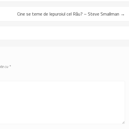
Cine se teme de Iepuroiul cel Rău? – Steve Smallman
→
ate cu
*