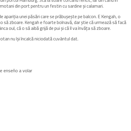
din portul Hamburg. Stă la soare torcând fericit, iar din când în
i motani din port pentru un festin cu sardine şi calamari.
de apariţia unei păsări care se prăbuşeşte pe balcon. E Kengah, o
t-o să zboare. Kengah e foarte bolnavă, dar ştie că urmează să facă
ânca oul, că o să aibă grijă de pui şi că îl va învăţa să zboare.
otan nu îşi încalcă niciodată cuvântul dat.
le
enseño
a volar