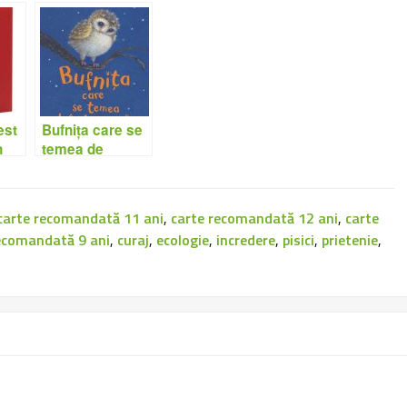
est
Bufnița care se
n
temea de
întuneric – Jill
Tomlinson
carte recomandată 11 ani
,
carte recomandată 12 ani
,
carte
ecomandată 9 ani
,
curaj
,
ecologie
,
incredere
,
pisici
,
prietenie
,