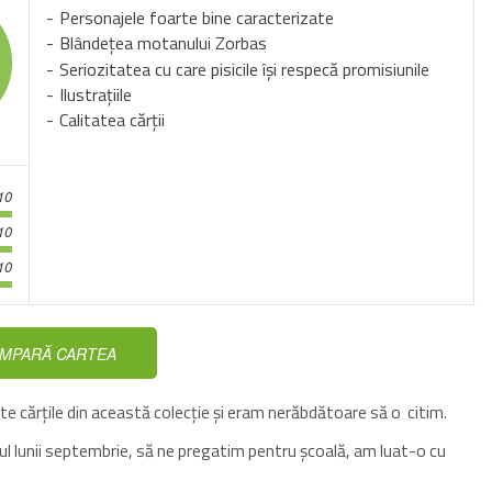
Personajele foarte bine caracterizate
Blândețea motanului Zorbas
Seriozitatea cu care pisicile își respecă promisiunile
Ilustrațiile
Calitatea cărții
10
10
10
MPARĂ CARTEA
e cărțile din această colecție și eram nerăbdătoare să o citim.
tul lunii septembrie, să ne pregatim pentru școală, am luat-o cu