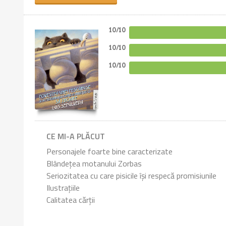
10/10
10/10
10/10
CE MI-A PLĂCUT
Personajele foarte bine caracterizate
Blândețea motanului Zorbas
Seriozitatea cu care pisicile își respecă promisiunile
Ilustrațiile
Calitatea cărții