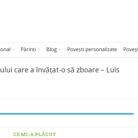
ional
Părinți
Blog
Povești personalizate
Poveșt
lui care a învățat-o să zboare – Luis
CE MI-A PLĂCUT