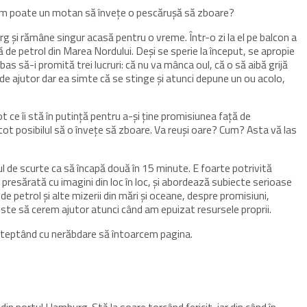
Cum poate un motan să învețe o pescărușă să zboare?
 și rămâne singur acasă pentru o vreme. Într-o zi la el pe balcon a
 de petrol din Marea Nordului. Deși se sperie la început, se apropie
rbas să-i promită trei lucruri: că nu va mânca oul, că o să aibă grijă
e de ajutor dar ea simte că se stinge și atunci depune un ou acolo,
 ce îi stă în putință pentru a-și ține promisiunea față de
 tot posibilul să o învețe să zboare. Va reuși oare? Cum? Asta vă las
l de scurte ca să încapă două în 15 minute. E foarte potrivită
e presărată cu imagini din loc în loc, și abordează subiecte serioase
 petrol și alte mizerii din mări și oceane, despre promisiuni,
 este să cerem ajutor atunci când am epuizat resursele proprii.
 așteptând cu nerăbdare să întoarcem pagina.