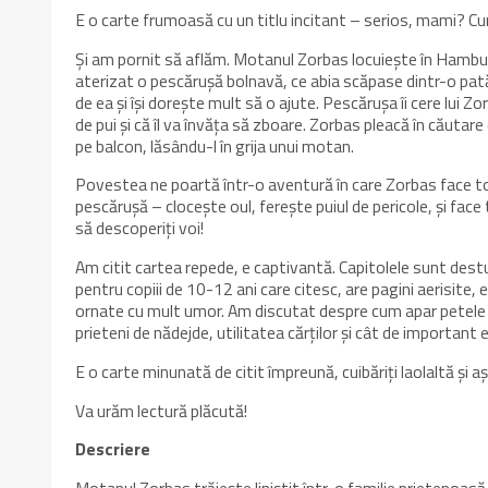
E o carte frumoasă cu un titlu incitant – serios, mami? 
Și am pornit să aflăm. Motanul Zorbas locuiește în Hamburg
aterizat o pescărușă bolnavă, ce abia scăpase dintr-o pată
de ea și își dorește mult să o ajute. Pescărușa îi cere lui Zo
de pui şi că îl va învăţa să zboare. Zorbas pleacă în căutar
pe balcon, lăsându-l în grija unui motan.
Povestea ne poartă într-o aventură în care Zorbas face tot
pescărușă – clocește oul, ferește puiul de pericole, și face
să descoperiți voi!
Am citit cartea repede, e captivantă. Capitolele sunt destu
pentru copiii de 10-12 ani care citesc, are pagini aerisite, 
ornate cu mult umor. Am discutat despre cum apar petele de
prieteni de nădejde, utilitatea cărților și cât de important
E o carte minunată de citit împreună, cuibăriți laolaltă și
Va urăm lectură plăcută!
Descriere