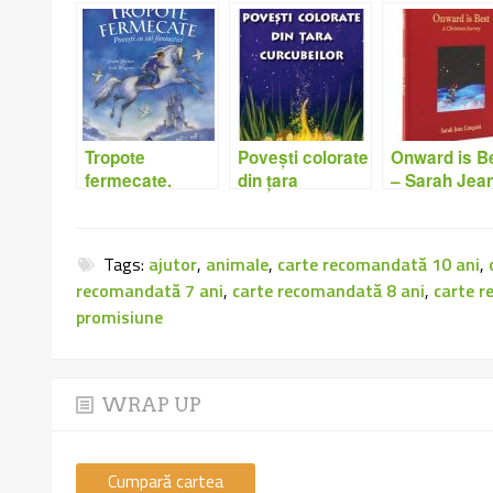
Tropote
Povești colorate
Onward is B
fermecate.
din țara
– Sarah Jea
Povești cu cai
curcubeilor –
Linquist
fantastici –
Amedeia
Josepha
Neamțu
Tags:
ajutor
,
animale
,
carte recomandată 10 ani
,
Sherman, Linda
recomandată 7 ani
,
carte recomandată 8 ani
,
carte r
Wingerter
promisiune
WRAP UP
Cumpară cartea