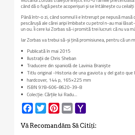
Motanul Zorbas trăieşte liniştit într-o familie prietenoasă 
când dă o fugă peste acoperişuri şi se întâlneşte cu ceilalţ
Până într-o zi, când somnul îi e întrerupt pe nepusă masă 
pescăruşă ale cărei aripi îmbibate cu petrol n-au mai lăsa
un ou. Îi cere lui Zorbas să-i promită trei lucruri: că nu va m
Iar Zorbas va trebui să-şi ţină promisiunea, pentru că un m
Publicată în mai 2015
Ilustrații de Chris Sheban
Traducere din spaniolă de Lavinia Braniște
Titlu original -Historia de una gaviota y del gato que 
hardcover, 144 p, 165×225 mm
ISBN 978-606-8620-39-8
Colecție: Cărţile lui Radu…
Facebook
Twitter
Pinterest
Email
Yahoo
Mail
Vă Recomandăm Să Citiți: